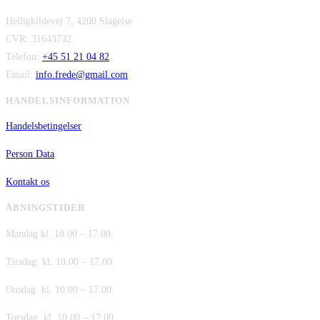
pris
pris
kr. 480,00.
kr. 380,00.
Helligkildevej 7, 4200 Slagelse
var:
er:
CVR: 31643732
kr. 149,00.
kr. 75,00.
Telefon:
+45 51 21 04 82
Email:
info.frede@gmail.com
HANDELSINFORMATION
Handelsbetingelser
Person Data
Kontakt os
ÅBNINGSTIDER
Mandag kl. 10.00 – 17.00
Tirsdag kl. 10.00 – 17.00
Onsdag kl. 10.00 – 17.00
Torsdag kl. 10.00 – 17.00