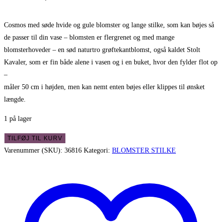
Cosmos med søde hvide og gule blomster og lange stilke, som kan bøjes så
de passer til din vase – blomsten er flergrenet og med mange
blomsterhoveder – en sød naturtro grøftekantblomst, også kaldet Stolt
Kavaler, som er fin både alene i vasen og i en buket, hvor den fylder flot op
–
måler 50 cm i højden, men kan nemt enten bøjes eller klippes til ønsket
længde.
1 på lager
Cosmos
TILFØJ TIL KURV
med
Varenummer (SKU):
36816
Kategori:
BLOMSTER STILKE
søde
hvide
og
gule
blomster