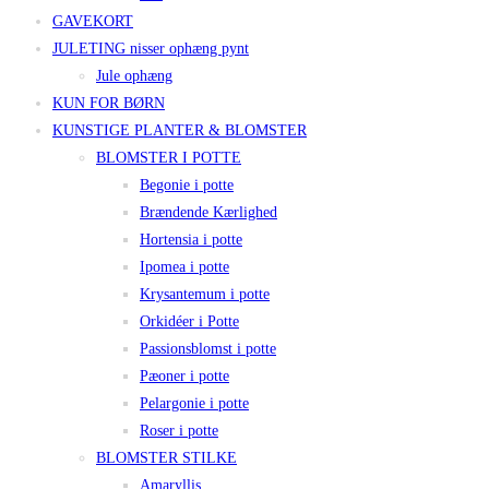
GAVEKORT
JULETING nisser ophæng pynt
Jule ophæng
KUN FOR BØRN
KUNSTIGE PLANTER & BLOMSTER
BLOMSTER I POTTE
Begonie i potte
Brændende Kærlighed
Hortensia i potte
Ipomea i potte
Krysantemum i potte
Orkidéer i Potte
Passionsblomst i potte
Pæoner i potte
Pelargonie i potte
Roser i potte
BLOMSTER STILKE
Amaryllis