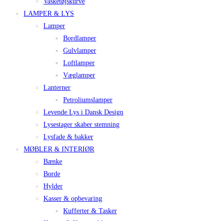
Vasketøjskurve
LAMPER & LYS
Lamper
Bordlamper
Gulvlamper
Loftlamper
Væglamper
Lanterner
Petroliumslamper
Levende Lys i Dansk Design
Lysestager skaber stemning
Lysfade & bakker
MØBLER & INTERIØR
Bænke
Borde
Hylder
Kasser & opbevaring
Kufferter & Tasker