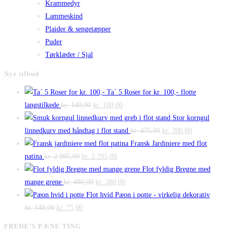
Krammedyr
Lammeskind
Plaider & sengetæpper
Puder
Tørklæder / Sjal
Nye tilbud
Ta´ 5 Roser for kr. 100,- flotte
Den
Den
langstilkede
kr.
140,00
kr.
100,00
oprindelige
aktuelle
Stor korngul
pris
pris
Den
Den
linnedkurv med håndtag i flot stand
kr.
475,00
kr.
300,00
var:
er:
oprindelige
aktuelle
Fransk Jardiniere med flot
Den
kr. 140,00.
Den
kr. 100,00.
pris
pris
patina
kr.
2.995,00
kr.
2.295,00
oprindelige
aktuelle
var:
er:
Flot fyldig Bregne med
pris
Den
pris
Den
kr. 475,00.
kr. 300,00.
mange grene
kr.
480,00
kr.
380,00
var:
oprindelige
er:
aktuelle
Flot hvid Pæon i potte - virkelig dekorativ
Den
kr. 2.995,00.
Den
pris
kr. 2.295,00.
pris
kr.
149,00
kr.
75,00
oprindelige
aktuelle
var:
er:
FREDE’S PÆNE TING