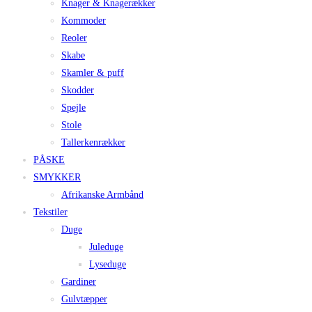
Knager & Knagerækker
Kommoder
Reoler
Skabe
Skamler & puff
Skodder
Spejle
Stole
Tallerkenrækker
PÅSKE
SMYKKER
Afrikanske Armbånd
Tekstiler
Duge
Juleduge
Lyseduge
Gardiner
Gulvtæpper