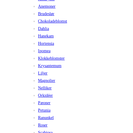
Anemoner
Brudeslør
Chokoladeblomst
Dahlia
Hanekam
Hortensia
Ipomea
Klokkeblomster
Krysantemum
Liljer
Magnolier
Nelliker
Orkidéer
Pæoner
Petunia
Ranunkel
Roser
Scabiosa