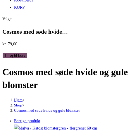
KONTAKT
KURV
Valgt:
Cosmos med søde hvide…
kr.
79,00
Cosmos
Tilføj til kurv
med
Cosmos med søde hvide og gule
søde
hvide
blomster
og
gule
blomster
Hjem
>
Shop
>
antal
Cosmos med søde hvide og gule blomster
Forrige produkt