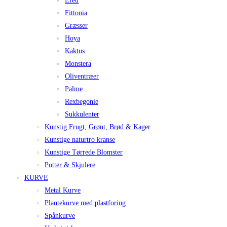
Efeu
Fittonia
Græsser
Hoya
Kaktus
Monstera
Oliventræer
Palme
Rexbegonie
Sukkulenter
Kunstig Frugt, Grønt, Brød & Kager
Kunstige naturtro kranse
Kunstige Tørrede Blomster
Potter & Skjulere
KURVE
Metal Kurve
Plantekurve med plastforing
Spånkurve