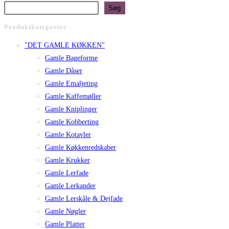
Søg
Produktkategorier
"DET GAMLE KØKKEN"
Gamle Bageforme
Gamle Dåser
Gamle Emaljeting
Gamle Kaffemøller
Gamle Kniplinger
Gamle Kobberting
Gamle Kotavler
Gamle Køkkenredskaber
Gamle Krukker
Gamle Lerfade
Gamle Lerkander
Gamle Lerskåle & Dejfade
Gamle Nøgler
Gamle Platter