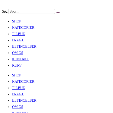
Skip
to
Søg
content
SHOP
KATEGORIER
TILBUD
FRAGT
BETINGELSER
OM OS
KONTAKT
KURV
SHOP
KATEGORIER
TILBUD
FRAGT
BETINGELSER
OM OS