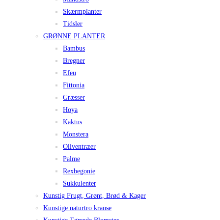
Skærmplanter
Tidsler
GRØNNE PLANTER
Bambus
Bregner
Efeu
Fittonia
Græsser
Hoya
Kaktus
Monstera
Oliventræer
Palme
Rexbegonie
Sukkulenter
Kunstig Frugt, Grønt, Brød & Kager
Kunstige naturtro kranse