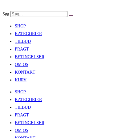
Skip
to
Søg
content
SHOP
KATEGORIER
TILBUD
FRAGT
BETINGELSER
OM OS
KONTAKT
KURV
SHOP
KATEGORIER
TILBUD
FRAGT
BETINGELSER
OM OS