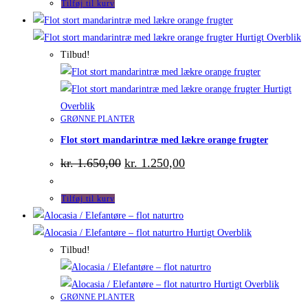
Tilføj til kurv
Hurtigt Overblik
Tilbud!
Hurtigt
Overblik
GRØNNE PLANTER
Flot stort mandarintræ med lækre orange frugter
Den
Den
kr.
1.650,00
kr.
1.250,00
oprindelige
aktuelle
pris
pris
var:
er:
Tilføj til kurv
kr. 1.650,00.
kr. 1.250,00.
Hurtigt Overblik
Tilbud!
Hurtigt Overblik
GRØNNE PLANTER