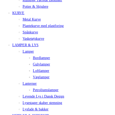
Kunstige Tørrede Blomster
Potter & Skjulere
KURVE
Metal Kurve
Plantekurve med plastforing
Spånkurve
Vasketøjskurve
LAMPER & LYS
Lamper
Bordlamper
Gulvlamper
Loftlamper
Væglamper
Lanterner
Petroliumslamper
Levende Lys i Dansk Design
Lysestager skaber stemning
Lysfade & bakker