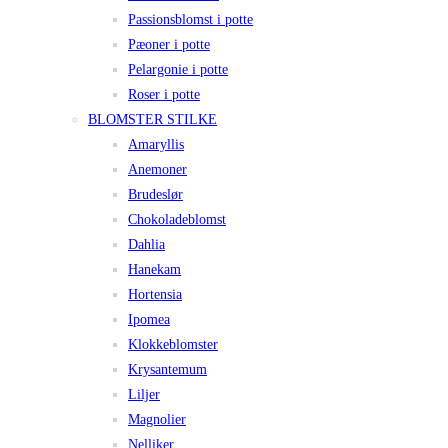
Passionsblomst i potte
Pæoner i potte
Pelargonie i potte
Roser i potte
BLOMSTER STILKE
Amaryllis
Anemoner
Brudeslør
Chokoladeblomst
Dahlia
Hanekam
Hortensia
Ipomea
Klokkeblomster
Krysantemum
Liljer
Magnolier
Nelliker