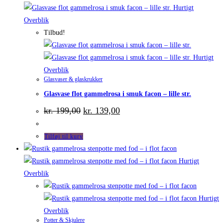
Hurtigt
Overblik
Tilbud!
Hurtigt
Overblik
Glasvaser & glaskrukker
Glasvase flot gammelrosa i smuk facon – lille str.
Den
Den
kr.
199,00
kr.
139,00
oprindelige
aktuelle
pris
pris
var:
er:
Tilføj til kurv
kr. 199,00.
kr. 139,00.
Hurtigt
Overblik
Hurtigt
Overblik
Potter & Skjulere