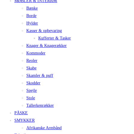
MØBLER & INTERIØR
Bænke
Borde
Hylder
Kasser & opbevaring
Kufferter & Tasker
Knager & Knagerækker
Kommoder
Reoler
Skabe
Skamler & puff
Skodder
Spejle
Stole
Tallerkenrækker
PÅSKE
SMYKKER
Afrikanske Armbånd