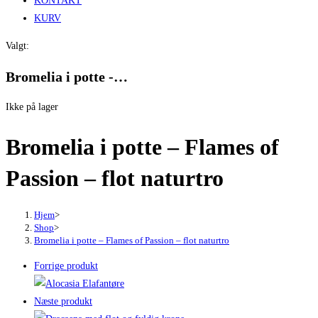
KONTAKT
KURV
Valgt:
Bromelia i potte -…
Ikke på lager
Bromelia i potte – Flames of
Passion – flot naturtro
Hjem
>
Shop
>
Bromelia i potte – Flames of Passion – flot naturtro
Forrige produkt
Næste produkt