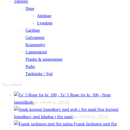
Tekstiler
Duge
Juleduge
Lyseduge
Gardiner
Gulvtæpper
Krammedyr
Lammeskind
Plaider & sengetæpper
Puder
Tørklæder / Sjal
Nye tilbud
Ta´ 5 Roser for kr. 100,- flotte
Den
Den
langstilkede
kr.
140,00
kr.
100,00
oprindelige
aktuelle
Stor korngul
pris
pris
Den
Den
linnedkurv med håndtag i flot stand
kr.
475,00
kr.
300,00
var:
er:
oprindelige
aktuelle
Fransk Jardiniere med flot