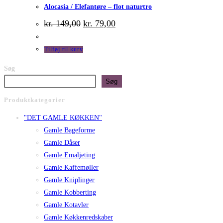
Alocasia / Elefantøre – flot naturtro
Den
Den
kr.
149,00
kr.
79,00
oprindelige
aktuelle
pris
pris
var:
er:
Tilføj til kurv
kr. 149,00.
kr. 79,00.
Søg
Søg
Produktkategorier
"DET GAMLE KØKKEN"
Gamle Bageforme
Gamle Dåser
Gamle Emaljeting
Gamle Kaffemøller
Gamle Kniplinger
Gamle Kobberting
Gamle Kotavler
Gamle Køkkenredskaber