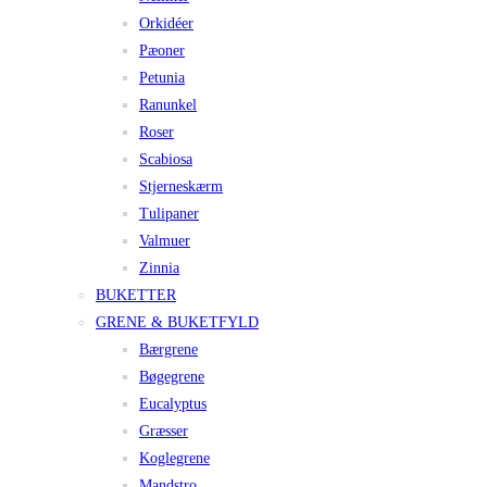
Orkidéer
Pæoner
Petunia
Ranunkel
Roser
Scabiosa
Stjerneskærm
Tulipaner
Valmuer
Zinnia
BUKETTER
GRENE & BUKETFYLD
Bærgrene
Bøgegrene
Eucalyptus
Græsser
Koglegrene
Mandstro