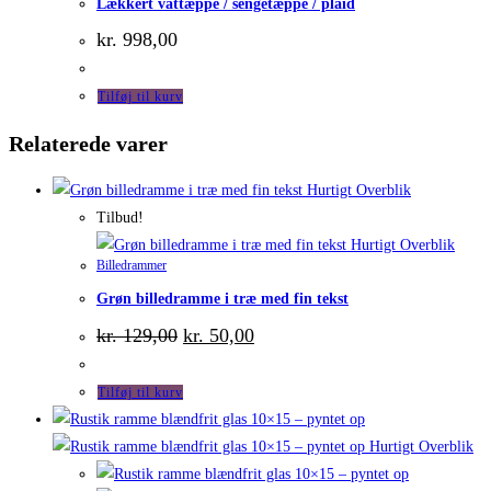
Lækkert vattæppe / sengetæppe / plaid
kr.
998,00
Tilføj til kurv
Relaterede varer
Hurtigt Overblik
Tilbud!
Hurtigt Overblik
Billedrammer
Grøn billedramme i træ med fin tekst
Den
Den
kr.
129,00
kr.
50,00
oprindelige
aktuelle
pris
pris
var:
er:
Tilføj til kurv
kr. 129,00.
kr. 50,00.
Hurtigt Overblik