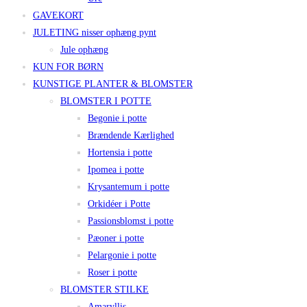
GAVEKORT
JULETING nisser ophæng pynt
Jule ophæng
KUN FOR BØRN
KUNSTIGE PLANTER & BLOMSTER
BLOMSTER I POTTE
Begonie i potte
Brændende Kærlighed
Hortensia i potte
Ipomea i potte
Krysantemum i potte
Orkidéer i Potte
Passionsblomst i potte
Pæoner i potte
Pelargonie i potte
Roser i potte
BLOMSTER STILKE
Amaryllis