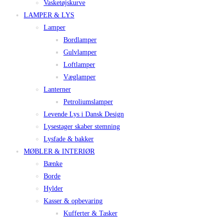
Vasketøjskurve
LAMPER & LYS
Lamper
Bordlamper
Gulvlamper
Loftlamper
Væglamper
Lanterner
Petroliumslamper
Levende Lys i Dansk Design
Lysestager skaber stemning
Lysfade & bakker
MØBLER & INTERIØR
Bænke
Borde
Hylder
Kasser & opbevaring
Kufferter & Tasker