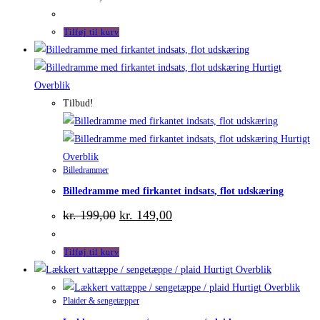
Tilføj til kurv
Hurtigt
Overblik
Tilbud!
Hurtigt
Overblik
Billedrammer
Billedramme med firkantet indsats, flot udskæring
Den
Den
kr.
199,00
kr.
149,00
oprindelige
aktuelle
pris
pris
var:
er:
Tilføj til kurv
kr. 199,00.
kr. 149,00.
Hurtigt Overblik
Hurtigt Overblik
Plaider & sengetæpper