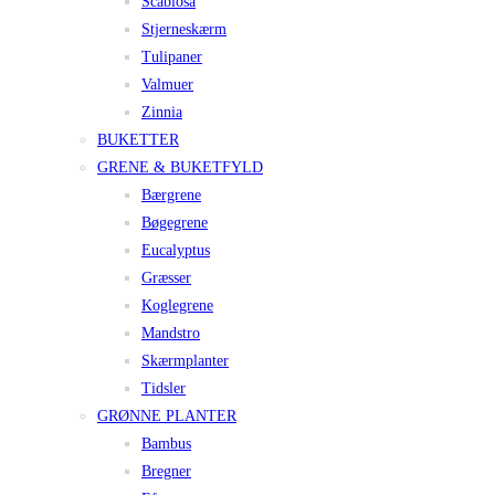
Scabiosa
Stjerneskærm
Tulipaner
Valmuer
Zinnia
BUKETTER
GRENE & BUKETFYLD
Bærgrene
Bøgegrene
Eucalyptus
Græsser
Koglegrene
Mandstro
Skærmplanter
Tidsler
GRØNNE PLANTER
Bambus
Bregner