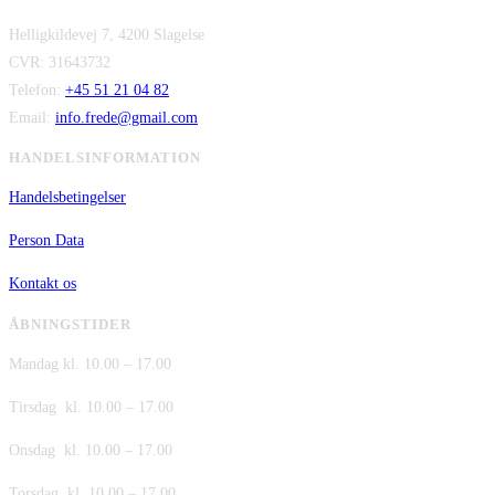
kr. 2.995,00.
pris
kr. 2.295,00.
pris
Helligkildevej 7, 4200 Slagelse
var:
er:
CVR: 31643732
kr. 480,00.
kr. 380,00.
Telefon:
+45 51 21 04 82
Email:
info.frede@gmail.com
HANDELSINFORMATION
Handelsbetingelser
Person Data
Kontakt os
ÅBNINGSTIDER
Mandag kl. 10.00 – 17.00
Tirsdag kl. 10.00 – 17.00
Onsdag kl. 10.00 – 17.00
Torsdag kl. 10.00 – 17.00