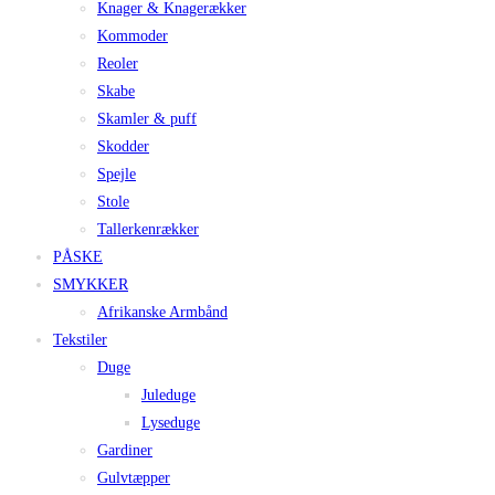
Knager & Knagerækker
Kommoder
Reoler
Skabe
Skamler & puff
Skodder
Spejle
Stole
Tallerkenrækker
PÅSKE
SMYKKER
Afrikanske Armbånd
Tekstiler
Duge
Juleduge
Lyseduge
Gardiner
Gulvtæpper