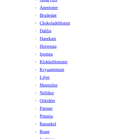
Anemoner
Brudeslør
Chokoladeblomst
Dahlia
Hanekam
Hortensia
Ipomea
Klokkeblomster
Krysantemum
Liljer
Magnolier
Nelliker
Orkidéer
Pæoner
Petunia
Ranunkel
Roser