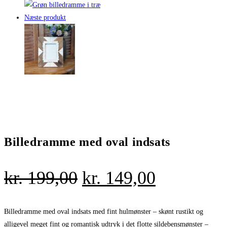
Næste produkt
Billedramme med oval indsats
Den
Den
kr.
199,00
kr.
149,00
oprindelige
aktuelle
pris
pris
Billedramme med oval indsats med fint hulmønster – skønt rustikt og
alligevel meget fint og romantisk udtryk i det flotte sildebensmønster –