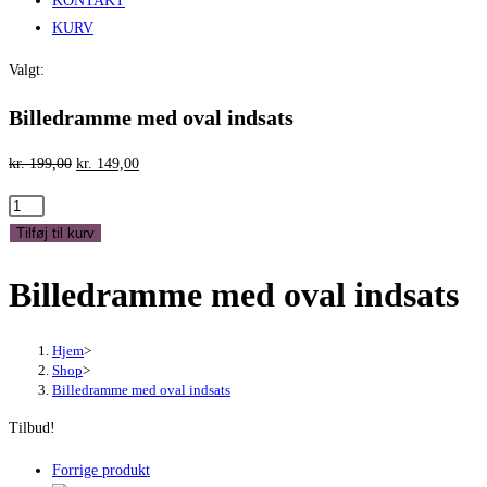
KONTAKT
KURV
Valgt:
Billedramme med oval indsats
Den
Den
kr.
199,00
kr.
149,00
oprindelige
aktuelle
Billedramme
pris
pris
med
Tilføj til kurv
var:
er:
oval
kr. 199,00.
kr. 149,00.
Billedramme med oval indsats
indsats
antal
Hjem
>
Shop
>
Billedramme med oval indsats
Tilbud!
Forrige produkt