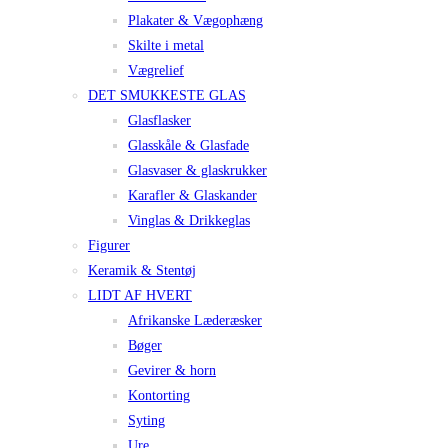
Plakater & Vægophæng
Skilte i metal
Vægrelief
DET SMUKKESTE GLAS
Glasflasker
Glasskåle & Glasfade
Glasvaser & glaskrukker
Karafler & Glaskander
Vinglas & Drikkeglas
Figurer
Keramik & Stentøj
LIDT AF HVERT
Afrikanske Læderæsker
Bøger
Gevirer & horn
Kontorting
Syting
Ure