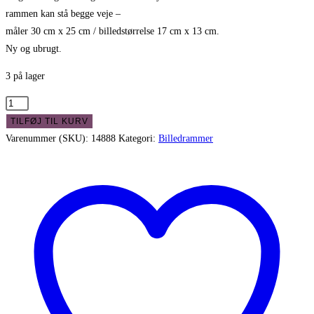
var:
er:
rammen kan stå begge veje –
kr. 199,00.
kr. 149,00
måler 30 cm x 25 cm / billedstørrelse 17 cm x 13 cm.
Ny og ubrugt.
3 på lager
Billedramme
med
TILFØJ TIL KURV
oval
Varenummer (SKU):
14888
Kategori:
Billedrammer
indsats
antal