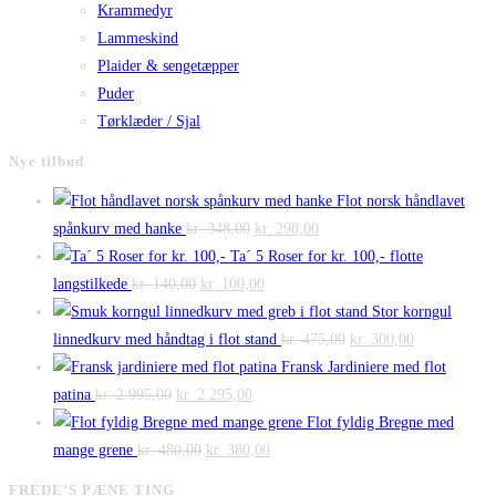
Krammedyr
Lammeskind
Plaider & sengetæpper
Puder
Tørklæder / Sjal
Nye tilbud
Flot norsk håndlavet
Den
Den
spånkurv med hanke
kr.
348,00
kr.
298,00
oprindelige
aktuelle
Ta´ 5 Roser for kr. 100,- flotte
Den
pris
Den
pris
langstilkede
kr.
140,00
kr.
100,00
oprindelige
var:
aktuelle
er:
Stor korngul
pris
kr. 348,00.
pris
kr. 298,00.
Den
Den
linnedkurv med håndtag i flot stand
kr.
475,00
kr.
300,00
var:
er:
oprindelige
aktuelle
Fransk Jardiniere med flot
Den
kr. 140,00.
Den
kr. 100,00.
pris
pris
patina
kr.
2.995,00
kr.
2.295,00
oprindelige
aktuelle
var:
er:
Flot fyldig Bregne med
pris
Den
pris
Den
kr. 475,00.
kr. 300,00.
mange grene
kr.
480,00
kr.
380,00
var:
oprindelige
er:
aktuelle
FREDE’S PÆNE TING