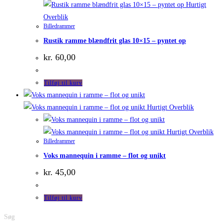
Hurtigt
Overblik
Billedrammer
Rustik ramme blændfrit glas 10×15 – pyntet op
kr.
60,00
Tilføj til kurv
Hurtigt Overblik
Hurtigt Overblik
Billedrammer
Voks mannequin i ramme – flot og unikt
kr.
45,00
Tilføj til kurv
Søg