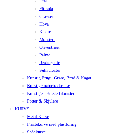
Efeu
Fittonia
Græsser
Hoya
Kaktus
Monstera
Oliventræer
Palme
Rexbegonie
Sukkulenter
Kunstig Frugt, Grønt, Brød & Kager
Kunstige naturtro kranse
Kunstige Tørrede Blomster
Potter & Skjulere
KURVE
Metal Kurve
Plantekurve med plastforing
Spånkurve