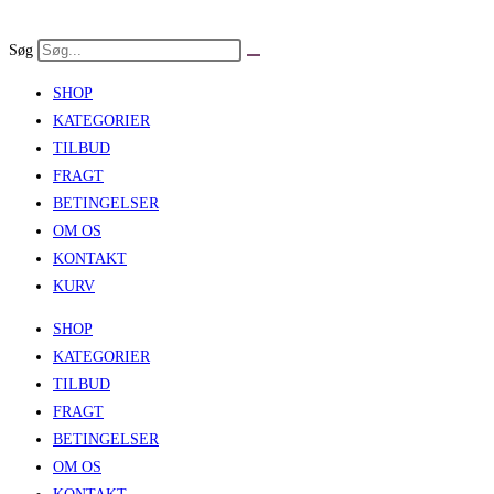
Skip
to
Søg
content
SHOP
KATEGORIER
TILBUD
FRAGT
BETINGELSER
OM OS
KONTAKT
KURV
SHOP
KATEGORIER
TILBUD
FRAGT
BETINGELSER
OM OS