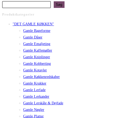
Søg
Produktkategorier
"DET GAMLE KØKKEN"
Gamle Bageforme
Gamle Dåser
Gamle Emaljeting
Gamle Kaffemøller
Gamle Kniplinger
Gamle Kobberting
Gamle Kotavler
Gamle Køkkenredskaber
Gamle Krukker
Gamle Lerfade
Gamle Lerkander
Gamle Lerskåle & Dejfade
Gamle Nøgler
Gamle Platter