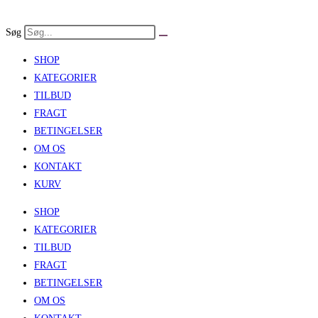
Skip
to
Søg
content
SHOP
KATEGORIER
TILBUD
FRAGT
BETINGELSER
OM OS
KONTAKT
KURV
SHOP
KATEGORIER
TILBUD
FRAGT
BETINGELSER
OM OS