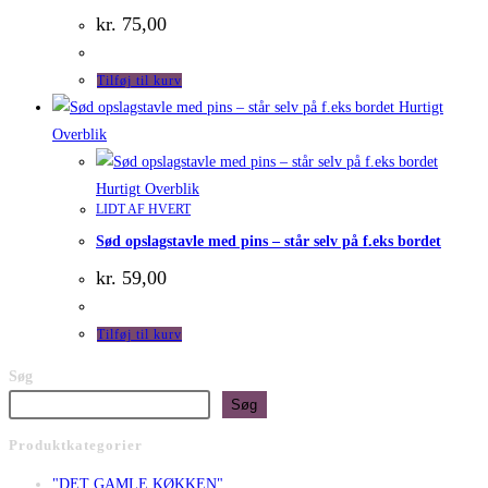
kr.
75,00
Tilføj til kurv
Hurtigt
Overblik
Hurtigt Overblik
LIDT AF HVERT
Sød opslagstavle med pins – står selv på f.eks bordet
kr.
59,00
Tilføj til kurv
Søg
Søg
Produktkategorier
"DET GAMLE KØKKEN"