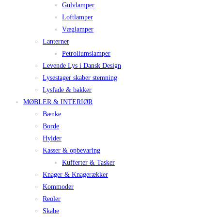
Gulvlamper
Loftlamper
Væglamper
Lanterner
Petroliumslamper
Levende Lys i Dansk Design
Lysestager skaber stemning
Lysfade & bakker
MØBLER & INTERIØR
Bænke
Borde
Hylder
Kasser & opbevaring
Kufferter & Tasker
Knager & Knagerækker
Kommoder
Reoler
Skabe