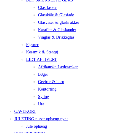
DET SMUKKESTE GLAS
Glasflasker
Glasskåle & Glasfade
Glasvaser & glaskrukker
Karafler & Glaskander
Vinglas & Drikkeglas
Figurer
Keramik & Stentøj
LIDT AF HVERT
Afrikanske Læderæsker
Bøger
Gevirer & horn
Kontorting
Syting
Ure
GAVEKORT
JULETING nisser ophæng pynt
Jule ophæng