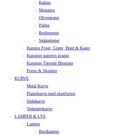
Kaktus
Monstera
Oliventræer
Palme
Rexbegonie
Sukkulenter
Kunstig Frugt, Grønt, Brød & Kager
Kunstige naturtro kranse
Kunstige Tørrede Blomster
Potter & Skjulere
KURVE
Metal Kurve
Plantekurve med plastforing
Spånkurve
Vasketøjskurve
LAMPER & LYS
Lamper
Bordlamper