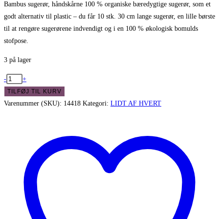
Bambus sugerør, håndskårne 100 % organiske bæredygtige sugerør, som et
godt alternativ til plastic – du får 10 stk. 30 cm lange sugerør, en lille børste
til at rengøre sugerørene indvendigt og i en 100 % økologisk bomulds
stofpose.
3 på lager
Bambus
-
+
sugerør,
TILFØJ TIL KURV
håndskårne
Varenummer (SKU):
14418
Kategori:
LIDT AF HVERT
100%
organiske
antal