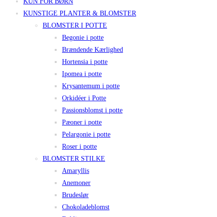
KUN FOR BØRN
KUNSTIGE PLANTER & BLOMSTER
BLOMSTER I POTTE
Begonie i potte
Brændende Kærlighed
Hortensia i potte
Ipomea i potte
Krysantemum i potte
Orkidéer i Potte
Passionsblomst i potte
Pæoner i potte
Pelargonie i potte
Roser i potte
BLOMSTER STILKE
Amaryllis
Anemoner
Brudeslør
Chokoladeblomst