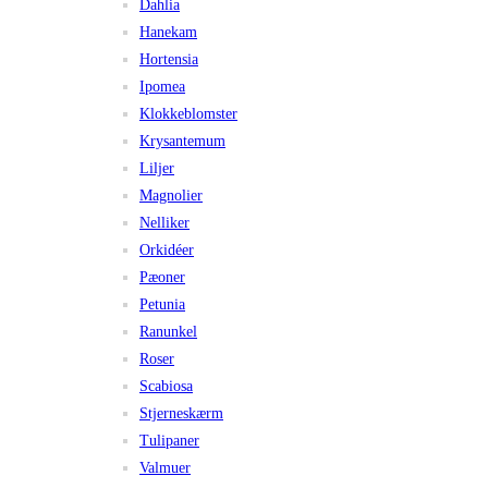
Dahlia
Hanekam
Hortensia
Ipomea
Klokkeblomster
Krysantemum
Liljer
Magnolier
Nelliker
Orkidéer
Pæoner
Petunia
Ranunkel
Roser
Scabiosa
Stjerneskærm
Tulipaner
Valmuer