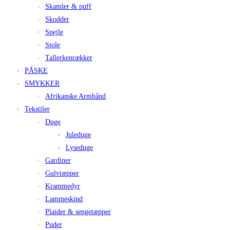
Skamler & puff
Skodder
Spejle
Stole
Tallerkenrækker
PÅSKE
SMYKKER
Afrikanske Armbånd
Tekstiler
Duge
Juleduge
Lyseduge
Gardiner
Gulvtæpper
Krammedyr
Lammeskind
Plaider & sengetæpper
Puder