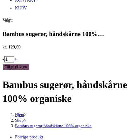
KONTAKT
KURV
Valgt:
Bambus sugerør, håndskårne 100%…
kr.
129,00
Bambus
-
+
sugerør,
Tilføj til kurv
håndskårne
Bambus sugerør, håndskårne
100%
organiske
100% organiske
antal
Hjem
>
Shop
>
Bambus sugerør, håndskårne 100% organiske
Forrige produkt