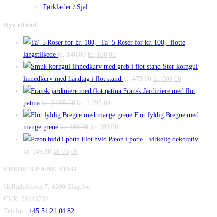
Tørklæder / Sjal
Nye tilbud
Ta´ 5 Roser for kr. 100,- flotte
Den
Den
langstilkede
kr.
140,00
kr.
100,00
oprindelige
aktuelle
Stor korngul
pris
pris
Den
Den
linnedkurv med håndtag i flot stand
kr.
475,00
kr.
300,00
var:
er:
oprindelige
aktuelle
Fransk Jardiniere med flot
Den
kr. 140,00.
Den
kr. 100,00.
pris
pris
patina
kr.
2.995,00
kr.
2.295,00
oprindelige
aktuelle
var:
er:
Flot fyldig Bregne med
pris
Den
pris
Den
kr. 475,00.
kr. 300,00.
mange grene
kr.
480,00
kr.
380,00
var:
oprindelige
er:
aktuelle
Flot hvid Pæon i potte - virkelig dekorativ
Den
kr. 2.995,00.
Den
pris
kr. 2.295,00.
pris
kr.
149,00
kr.
75,00
oprindelige
aktuelle
var:
er:
FREDE’S PÆNE TING
pris
pris
kr. 480,00.
kr. 380,00.
Helligkildevej 7, 4200 Slagelse
var:
er:
CVR: 31643732
kr. 149,00.
kr. 75,00.
Telefon:
+45 51 21 04 82