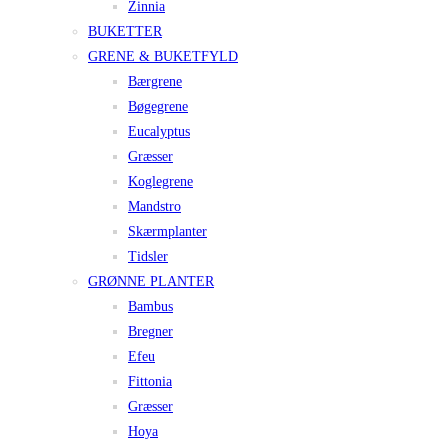
Zinnia
BUKETTER
GRENE & BUKETFYLD
Bærgrene
Bøgegrene
Eucalyptus
Græsser
Koglegrene
Mandstro
Skærmplanter
Tidsler
GRØNNE PLANTER
Bambus
Bregner
Efeu
Fittonia
Græsser
Hoya