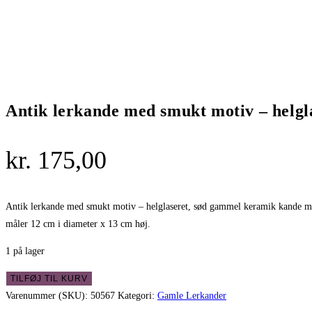
Antik lerkande med smukt motiv – helgl
kr.
175,00
Antik lerkande med smukt motiv – helglaseret, sød gammel keramik kande med 
måler 12 cm i diameter x 13 cm høj.
1 på lager
Antik
TILFØJ TIL KURV
lerkande
Varenummer (SKU):
50567
Kategori:
Gamle Lerkander