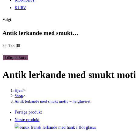
KONTAKT
KURV
Valgt:
Antik lerkande med smukt…
kr.
175,00
Antik
Tilføj til kurv
lerkande
Antik lerkande med smukt motiv
med
smukt
motiv
Hjem
>
-
Shop
>
Antik lerkande med smukt motiv – helglaseret
helglaseret
antal
Forrige produkt
Næste produkt