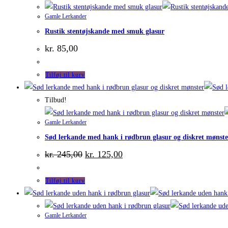
Gamle Lerkander
Rustik stentøjskande med smuk glasur
kr.
85,00
Tilføj til kurv
Tilbud!
Gamle Lerkander
Sød lerkande med hank i rødbrun glasur og diskret mønste
Den
Den
kr.
245,00
kr.
125,00
oprindelige
aktuelle
pris
pris
var:
er:
Tilføj til kurv
kr. 245,00.
kr. 125,00.
Gamle Lerkander