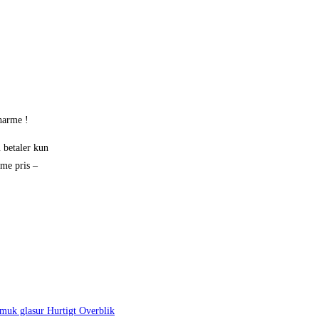
harme !
 betaler kun
mme pris –
Hurtigt Overblik