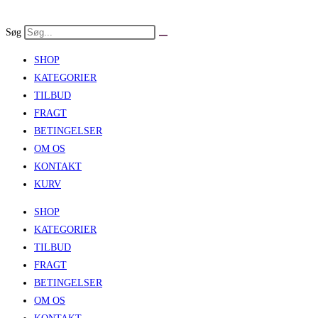
Skip
to
Søg
content
SHOP
KATEGORIER
TILBUD
FRAGT
BETINGELSER
OM OS
KONTAKT
KURV
SHOP
KATEGORIER
TILBUD
FRAGT
BETINGELSER
OM OS