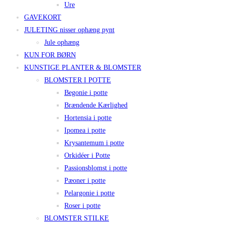
Ure
GAVEKORT
JULETING nisser ophæng pynt
Jule ophæng
KUN FOR BØRN
KUNSTIGE PLANTER & BLOMSTER
BLOMSTER I POTTE
Begonie i potte
Brændende Kærlighed
Hortensia i potte
Ipomea i potte
Krysantemum i potte
Orkidéer i Potte
Passionsblomst i potte
Pæoner i potte
Pelargonie i potte
Roser i potte
BLOMSTER STILKE