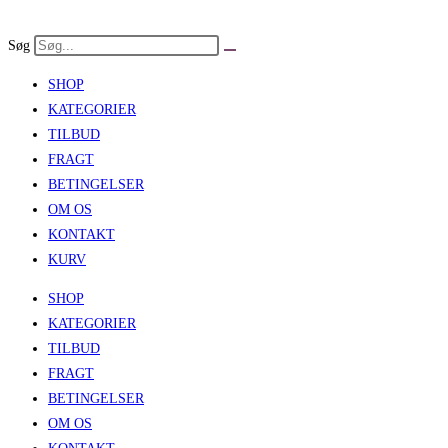
Skip
to
Søg
content
SHOP
KATEGORIER
TILBUD
FRAGT
BETINGELSER
OM OS
KONTAKT
KURV
SHOP
KATEGORIER
TILBUD
FRAGT
BETINGELSER
OM OS