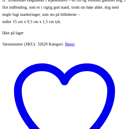
H. Schubothes Boghandel i Kjøbenhavn – en fin og velholdt gammel bog, i
flot indbinding, som er i rigtig god stand, trods sin høje alder, dog med
nogle fugt markeringer, som ses på billederne –
måler 15 cm x 9,5 cm x 1,5 cm tyk.
Ikke på lager
Varenummer (SKU):
32629
Kategori:
Bøger