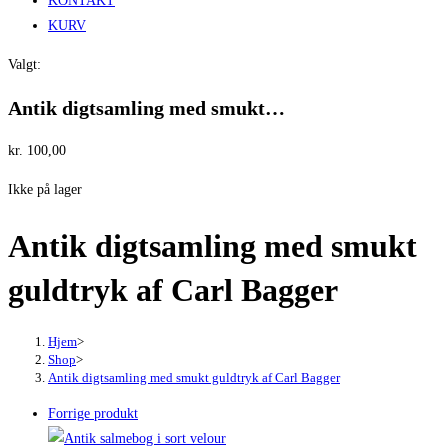
KONTAKT
KURV
Valgt:
Antik digtsamling med smukt…
kr.
100,00
Ikke på lager
Antik digtsamling med smukt
guldtryk af Carl Bagger
Hjem
>
Shop
>
Antik digtsamling med smukt guldtryk af Carl Bagger
Forrige produkt