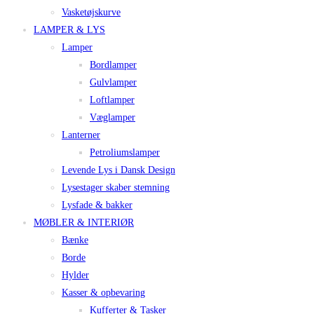
Vasketøjskurve
LAMPER & LYS
Lamper
Bordlamper
Gulvlamper
Loftlamper
Væglamper
Lanterner
Petroliumslamper
Levende Lys i Dansk Design
Lysestager skaber stemning
Lysfade & bakker
MØBLER & INTERIØR
Bænke
Borde
Hylder
Kasser & opbevaring
Kufferter & Tasker