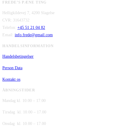
FREDE’S PÆNE TING
kr. 2.995,00.
pris
kr. 2.295,00.
pris
Helligkildevej 7, 4200 Slagelse
var:
er:
CVR: 31643732
kr. 480,00.
kr. 380,00.
Telefon:
+45 51 21 04 82
Email:
info.frede@gmail.com
HANDELSINFORMATION
Handelsbetingelser
Person Data
Kontakt os
ÅBNINGSTIDER
Mandag kl. 10.00 – 17.00
Tirsdag kl. 10.00 – 17.00
Onsdag kl. 10.00 – 17.00