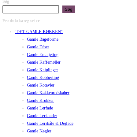
Søg
Søg
Produktkategorier
"DET GAMLE KØKKEN"
Gamle Bageforme
Gamle Dåser
Gamle Emaljeting
Gamle Kaffemøller
Gamle Kniplinger
Gamle Kobberting
Gamle Kotavler
Gamle Køkkenredskaber
Gamle Krukker
Gamle Lerfade
Gamle Lerkander
Gamle Lerskåle & Dejfade
Gamle Nøgler