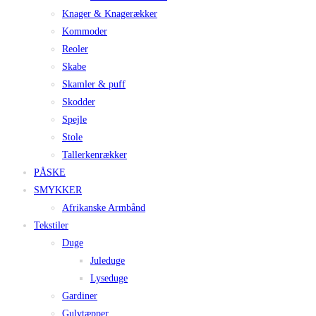
Knager & Knagerækker
Kommoder
Reoler
Skabe
Skamler & puff
Skodder
Spejle
Stole
Tallerkenrækker
PÅSKE
SMYKKER
Afrikanske Armbånd
Tekstiler
Duge
Juleduge
Lyseduge
Gardiner
Gulvtæpper