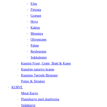
Efeu
Fittonia
Græsser
Hoya
Kaktus
Monstera
Oliventræer
Palme
Rexbegonie
Sukkulenter
Kunstig Frugt, Grønt, Brød & Kager
Kunstige naturtro kranse
Kunstige Tørrede Blomster
Potter & Skjulere
KURVE
Metal Kurve
Plantekurve med plastforing
Spånkurve