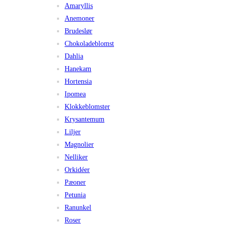
Amaryllis
Anemoner
Brudeslør
Chokoladeblomst
Dahlia
Hanekam
Hortensia
Ipomea
Klokkeblomster
Krysantemum
Liljer
Magnolier
Nelliker
Orkidéer
Pæoner
Petunia
Ranunkel
Roser