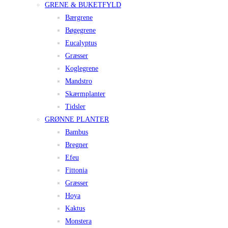
GRENE & BUKETFYLD
Bærgrene
Bøgegrene
Eucalyptus
Græsser
Koglegrene
Mandstro
Skærmplanter
Tidsler
GRØNNE PLANTER
Bambus
Bregner
Efeu
Fittonia
Græsser
Hoya
Kaktus
Monstera