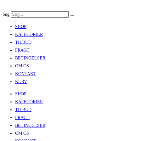
Skip
to
Søg
content
SHOP
KATEGORIER
TILBUD
FRAGT
BETINGELSER
OM OS
KONTAKT
KURV
SHOP
KATEGORIER
TILBUD
FRAGT
BETINGELSER
OM OS