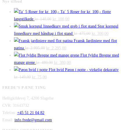
Nye tilbud
Ta´ 5 Roser for kr. 100,- flotte
Den
Den
langstilkede
kr.
140,00
kr.
100,00
oprindelige
aktuelle
Stor korngul
pris
pris
Den
Den
linnedkurv med håndtag i flot stand
kr.
475,00
kr.
300,00
var:
er:
oprindelige
aktuelle
Fransk Jardiniere med flot
Den
kr. 140,00.
Den
kr. 100,00.
pris
pris
patina
kr.
2.995,00
kr.
2.295,00
oprindelige
aktuelle
var:
er:
Flot fyldig Bregne med
pris
Den
pris
Den
kr. 475,00.
kr. 300,00.
mange grene
kr.
480,00
kr.
380,00
var:
oprindelige
er:
aktuelle
Flot hvid Pæon i potte - virkelig dekorativ
Den
kr. 2.995,00.
Den
pris
kr. 2.295,00.
pris
kr.
149,00
kr.
75,00
oprindelige
aktuelle
var:
er:
FREDE’S PÆNE TING
pris
pris
kr. 480,00.
kr. 380,00.
Helligkildevej 7, 4200 Slagelse
var:
er:
CVR: 31643732
kr. 149,00.
kr. 75,00.
Telefon:
+45 51 21 04 82
Email:
info.frede@gmail.com