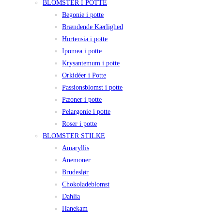
BLOMSTER I POTTE
Begonie i potte
Brændende Kærlighed
Hortensia i potte
Ipomea i potte
Krysantemum i potte
Orkidéer i Potte
Passionsblomst i potte
Pæoner i potte
Pelargonie i potte
Roser i potte
BLOMSTER STILKE
Amaryllis
Anemoner
Brudeslør
Chokoladeblomst
Dahlia
Hanekam