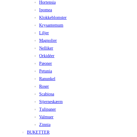
Hortensia
Ipomea
Klokkeblomster
Krysantemum
Liljer
Magnolier
Nelliker
Orkidéer
Pæoner
Petunia
Ranunkel
Roser
Scabiosa
Stjerneskærm
Tulipaner
Valmuer
Zinnia
BUKETTER