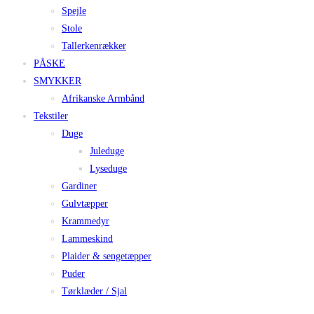
Spejle
Stole
Tallerkenrækker
PÅSKE
SMYKKER
Afrikanske Armbånd
Tekstiler
Duge
Juleduge
Lyseduge
Gardiner
Gulvtæpper
Krammedyr
Lammeskind
Plaider & sengetæpper
Puder
Tørklæder / Sjal