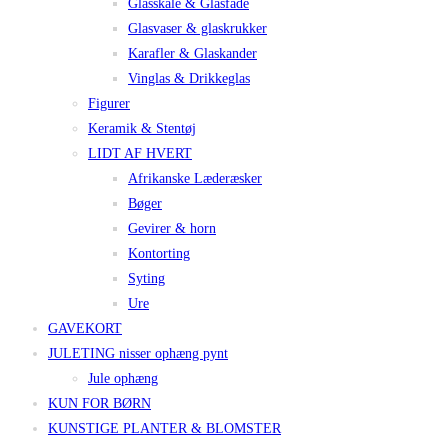
Glasskåle & Glasfade
Glasvaser & glaskrukker
Karafler & Glaskander
Vinglas & Drikkeglas
Figurer
Keramik & Stentøj
LIDT AF HVERT
Afrikanske Læderæsker
Bøger
Gevirer & horn
Kontorting
Syting
Ure
GAVEKORT
JULETING nisser ophæng pynt
Jule ophæng
KUN FOR BØRN
KUNSTIGE PLANTER & BLOMSTER