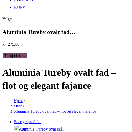
KONTAKT
KURV
Valgt:
Aluminia Tureby ovalt fad…
kr.
275,00
Aluminia
Tilføj til kurv
Tureby
Aluminia Tureby ovalt fad –
ovalt
fad
flot og elegant fajance
-
flot
og
Hjem
>
Shop
>
elegant
Aluminia Tureby ovalt fad – flot og elegant fajance
fajance
Forrige produkt
antal