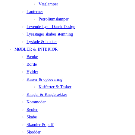
Væglamper
Lanterner
Petroliumslamper
Levende Lys i Dansk Design
Lysestager skaber stemning
Lysfade & bakker
MØBLER & INTERIØR
Bænke
Borde
Hylder
Kasser & opbevaring
Kufferter & Tasker
Knager & Knagerækker
Kommoder
Reoler
Skabe
Skamler & puff
Skodder