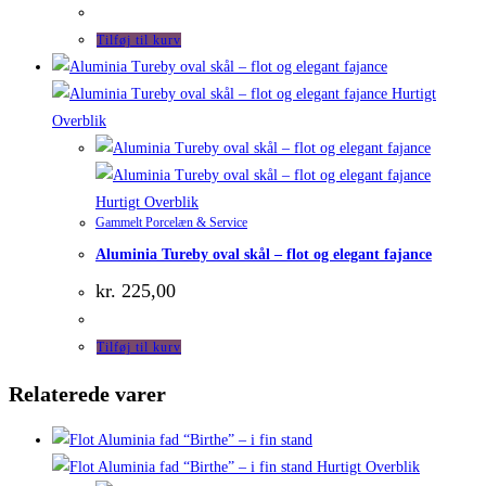
Tilføj til kurv
Hurtigt
Overblik
Hurtigt Overblik
Gammelt Porcelæn & Service
Aluminia Tureby oval skål – flot og elegant fajance
kr.
225,00
Tilføj til kurv
Relaterede varer
Hurtigt Overblik