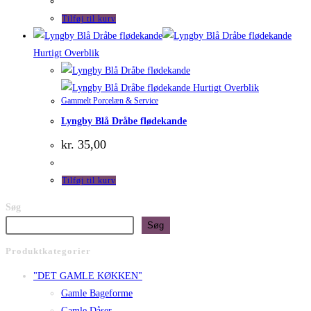
pris
pris
var:
er:
Tilføj til kurv
kr. 175,00.
kr. 75,00.
Hurtigt Overblik
Hurtigt Overblik
Gammelt Porcelæn & Service
Lyngby Blå Dråbe flødekande
kr.
35,00
Tilføj til kurv
Søg
Søg
Produktkategorier
"DET GAMLE KØKKEN"
Gamle Bageforme
Gamle Dåser