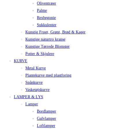
Oliventræer
Palme
Rexbegonie
Sukkulenter
Kunstig Frugt, Grønt, Brød & Kager
Kunstige naturtro kranse
Kunstige Tørrede Blomster
Potter & Skjulere
KURVE
Metal Kurve
Plantekurve med plastforing
Spånkurve
Vasketøjskurve
LAMPER & LYS
Lamper
Bordlamper
Gulvlamper
Loftlamper