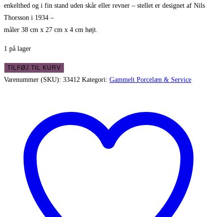
enkelthed og i fin stand uden skår eller revner – stellet er designet af Nils
Thorsson i 1934 –
måler 38 cm x 27 cm x 4 cm højt.
1 på lager
Aluminia
TILFØJ TIL KURV
Tureby
Varenummer (SKU):
33412
Kategori:
Gammelt Porcelæn & Service
ovalt
fad
-
flot
og
elegant
fajance
antal