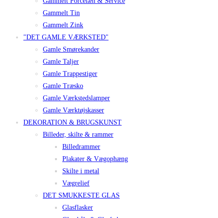
Gammelt Porcelæn & Service
Gammelt Tin
Gammelt Zink
"DET GAMLE VÆRKSTED"
Gamle Smørekander
Gamle Taljer
Gamle Trappestiger
Gamle Træsko
Gamle Værkstedslamper
Gamle Værktøjskasser
DEKORATION & BRUGSKUNST
Billeder, skilte & rammer
Billedrammer
Plakater & Vægophæng
Skilte i metal
Vægrelief
DET SMUKKESTE GLAS
Glasflasker