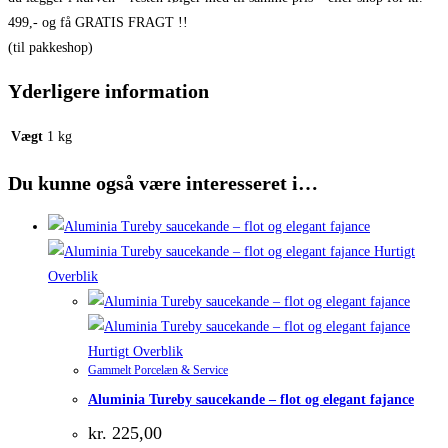
499,- og få GRATIS FRAGT !!
(til pakkeshop)
Yderligere information
Vægt
1 kg
Du kunne også være interesseret i…
Hurtigt
Overblik
Hurtigt Overblik
Gammelt Porcelæn & Service
Aluminia Tureby saucekande – flot og elegant fajance
kr.
225,00