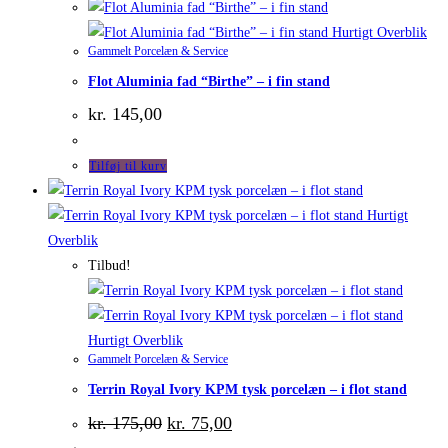
Hurtigt Overblik
Gammelt Porcelæn & Service
Flot Aluminia fad “Birthe” – i fin stand
kr.
145,00
Tilføj til kurv
Hurtigt
Overblik
Tilbud!
Hurtigt Overblik
Gammelt Porcelæn & Service
Terrin Royal Ivory KPM tysk porcelæn – i flot stand
Den
Den
kr.
175,00
kr.
75,00
oprindelige
aktuelle