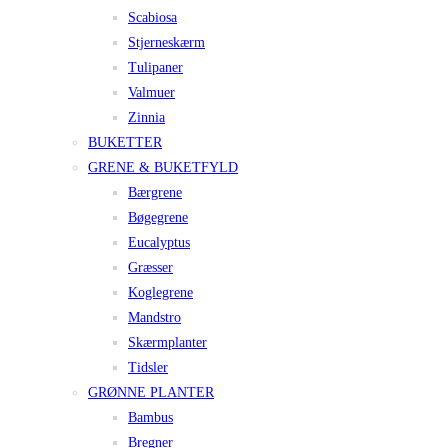
Scabiosa
Stjerneskærm
Tulipaner
Valmuer
Zinnia
BUKETTER
GRENE & BUKETFYLD
Bærgrene
Bøgegrene
Eucalyptus
Græsser
Koglegrene
Mandstro
Skærmplanter
Tidsler
GRØNNE PLANTER
Bambus
Bregner