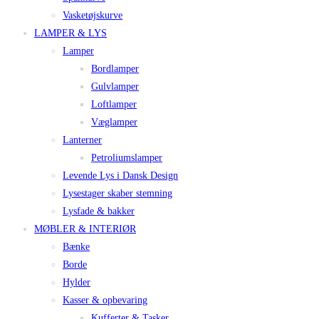
Vasketøjskurve
LAMPER & LYS
Lamper
Bordlamper
Gulvlamper
Loftlamper
Væglamper
Lanterner
Petroliumslamper
Levende Lys i Dansk Design
Lysestager skaber stemning
Lysfade & bakker
MØBLER & INTERIØR
Bænke
Borde
Hylder
Kasser & opbevaring
Kufferter & Tasker