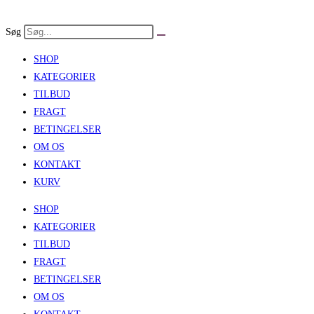
Skip
to
Søg
content
SHOP
KATEGORIER
TILBUD
FRAGT
BETINGELSER
OM OS
KONTAKT
KURV
SHOP
KATEGORIER
TILBUD
FRAGT
BETINGELSER
OM OS