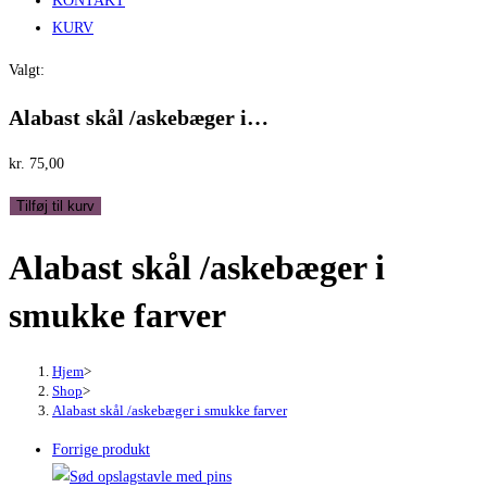
KONTAKT
KURV
Valgt:
Alabast skål /askebæger i…
kr.
75,00
Alabast
Tilføj til kurv
skål
Alabast skål /askebæger i
/askebæger
i
smukke farver
smukke
farver
antal
Hjem
>
Shop
>
Alabast skål /askebæger i smukke farver
Forrige produkt