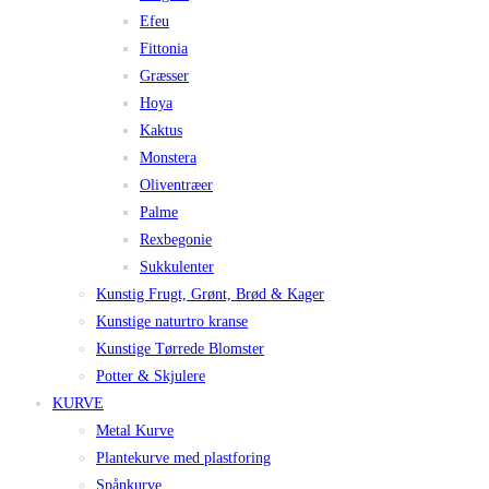
Efeu
Fittonia
Græsser
Hoya
Kaktus
Monstera
Oliventræer
Palme
Rexbegonie
Sukkulenter
Kunstig Frugt, Grønt, Brød & Kager
Kunstige naturtro kranse
Kunstige Tørrede Blomster
Potter & Skjulere
KURVE
Metal Kurve
Plantekurve med plastforing
Spånkurve