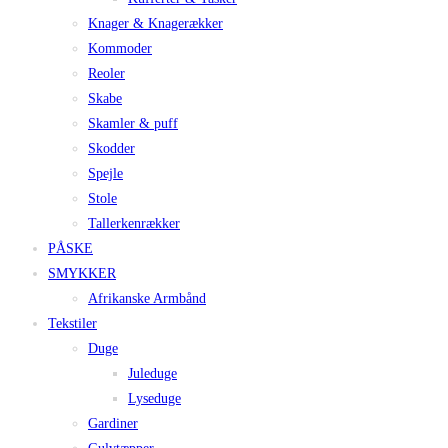
Knager & Knagerækker
Kommoder
Reoler
Skabe
Skamler & puff
Skodder
Spejle
Stole
Tallerkenrækker
PÅSKE
SMYKKER
Afrikanske Armbånd
Tekstiler
Duge
Juleduge
Lyseduge
Gardiner