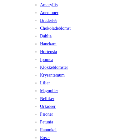
Amaryllis
Anemoner
Brudeslør
Chokoladeblomst
Dahlia
Hanekam
Hortensia
Ipomea
Klokkeblomster
Krysantemum
Liljer
Magnolier
Nelliker
Orkidéer
Pæoner
Petunia
Ranunkel
Roser