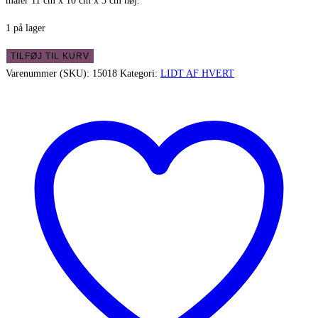
måler 11 cm x 10 cm x 3 cm høj.
1 på lager
Alabast
TILFØJ TIL KURV
skål
Varenummer (SKU):
15018
Kategori:
LIDT AF HVERT
/askebæger
i
smukke
farver
antal