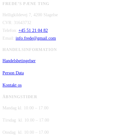
FREDE’S PÆNE TING
pris
pris
kr. 480,00.
kr. 380,00.
Helligkildevej 7, 4200 Slagelse
var:
er:
CVR: 31643732
kr. 149,00.
kr. 75,00.
Telefon:
+45 51 21 04 82
Email:
info.frede@gmail.com
HANDELSINFORMATION
Handelsbetingelser
Person Data
Kontakt os
ÅBNINGSTIDER
Mandag kl. 10.00 – 17.00
Tirsdag kl. 10.00 – 17.00
Onsdag kl. 10.00 – 17.00