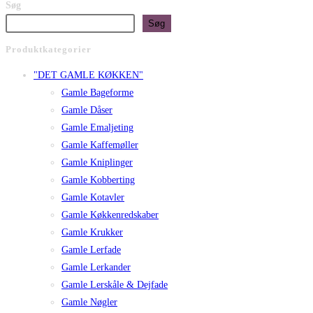
Søg
Søg
Produktkategorier
"DET GAMLE KØKKEN"
Gamle Bageforme
Gamle Dåser
Gamle Emaljeting
Gamle Kaffemøller
Gamle Kniplinger
Gamle Kobberting
Gamle Kotavler
Gamle Køkkenredskaber
Gamle Krukker
Gamle Lerfade
Gamle Lerkander
Gamle Lerskåle & Dejfade
Gamle Nøgler