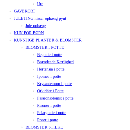
Ure
GAVEKORT
JULETING nisser ophæng pynt
Jule ophæng
KUN FOR BØRN
KUNSTIGE PLANTER & BLOMSTER
BLOMSTER I POTTE
Begonie i potte
Brændende Kærlighed
Hortensia i potte
Ipomea i potte
Krysantemum i potte
Orkidéer i Potte
Passionsblomst i potte
Pæoner i potte
Pelargonie i potte
Roser i potte
BLOMSTER STILKE