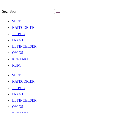
Skip
to
Søg
content
SHOP
KATEGORIER
TILBUD
FRAGT
BETINGELSER
OM OS
KONTAKT
KURV
SHOP
KATEGORIER
TILBUD
FRAGT
BETINGELSER
OM OS