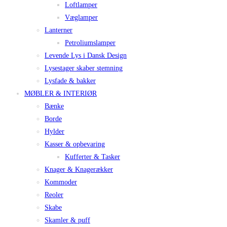
Loftlamper
Væglamper
Lanterner
Petroliumslamper
Levende Lys i Dansk Design
Lysestager skaber stemning
Lysfade & bakker
MØBLER & INTERIØR
Bænke
Borde
Hylder
Kasser & opbevaring
Kufferter & Tasker
Knager & Knagerækker
Kommoder
Reoler
Skabe
Skamler & puff