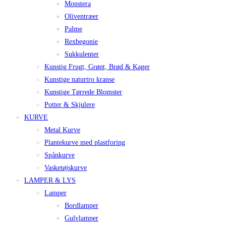
Monstera
Oliventræer
Palme
Rexbegonie
Sukkulenter
Kunstig Frugt, Grønt, Brød & Kager
Kunstige naturtro kranse
Kunstige Tørrede Blomster
Potter & Skjulere
KURVE
Metal Kurve
Plantekurve med plastforing
Spånkurve
Vasketøjskurve
LAMPER & LYS
Lamper
Bordlamper
Gulvlamper