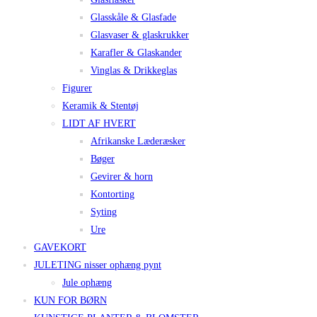
Glasskåle & Glasfade
Glasvaser & glaskrukker
Karafler & Glaskander
Vinglas & Drikkeglas
Figurer
Keramik & Stentøj
LIDT AF HVERT
Afrikanske Læderæsker
Bøger
Gevirer & horn
Kontorting
Syting
Ure
GAVEKORT
JULETING nisser ophæng pynt
Jule ophæng
KUN FOR BØRN