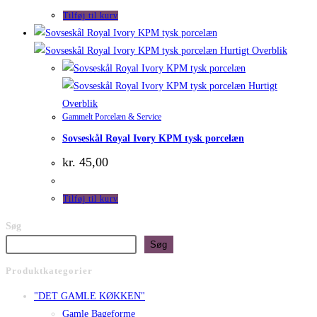
Tilføj til kurv
Hurtigt Overblik
Hurtigt
Overblik
Gammelt Porcelæn & Service
Sovseskål Royal Ivory KPM tysk porcelæn
kr.
45,00
Tilføj til kurv
Søg
Søg
Produktkategorier
"DET GAMLE KØKKEN"
Gamle Bageforme