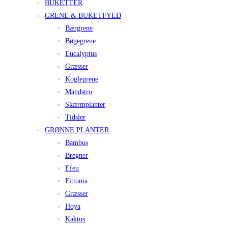
BUKETTER
GRENE & BUKETFYLD
Bærgrene
Bøgegrene
Eucalyptus
Græsser
Koglegrene
Mandstro
Skærmplanter
Tidsler
GRØNNE PLANTER
Bambus
Bregner
Efeu
Fittonia
Græsser
Hoya
Kaktus