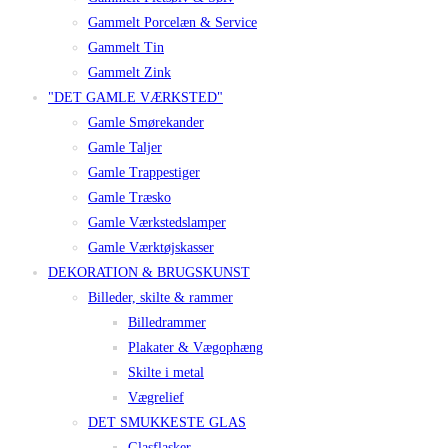
Gammelt Porcelæn & Service
Gammelt Tin
Gammelt Zink
"DET GAMLE VÆRKSTED"
Gamle Smørekander
Gamle Taljer
Gamle Trappestiger
Gamle Træsko
Gamle Værkstedslamper
Gamle Værktøjskasser
DEKORATION & BRUGSKUNST
Billeder, skilte & rammer
Billedrammer
Plakater & Vægophæng
Skilte i metal
Vægrelief
DET SMUKKESTE GLAS
Glasflasker