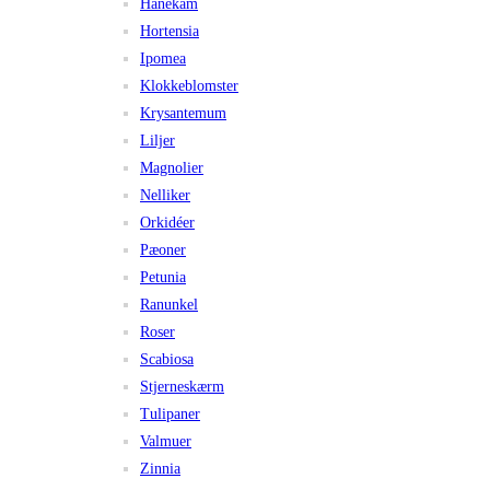
Hanekam
Hortensia
Ipomea
Klokkeblomster
Krysantemum
Liljer
Magnolier
Nelliker
Orkidéer
Pæoner
Petunia
Ranunkel
Roser
Scabiosa
Stjerneskærm
Tulipaner
Valmuer
Zinnia