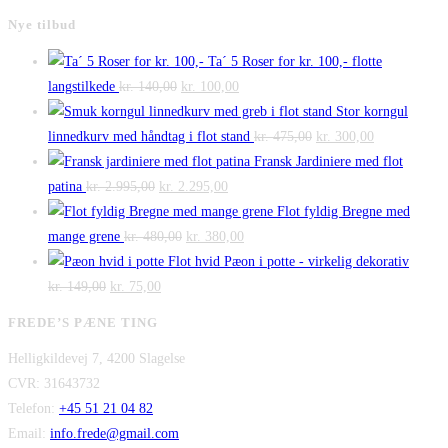
Nye tilbud
Ta´ 5 Roser for kr. 100,- flotte
Den
Den
langstilkede
kr.
140,00
kr.
100,00
oprindelige
aktuelle
Stor korngul
pris
pris
Den
Den
linnedkurv med håndtag i flot stand
kr.
475,00
kr.
300,00
var:
er:
oprindelige
aktuelle
Fransk Jardiniere med flot
Den
kr. 140,00.
Den
kr. 100,00.
pris
pris
patina
kr.
2.995,00
kr.
2.295,00
oprindelige
aktuelle
var:
er:
Flot fyldig Bregne med
pris
Den
pris
Den
kr. 475,00.
kr. 300,00.
mange grene
kr.
480,00
kr.
380,00
var:
oprindelige
er:
aktuelle
Flot hvid Pæon i potte - virkelig dekorativ
Den
kr. 2.995,00.
Den
pris
kr. 2.295,00.
pris
kr.
149,00
kr.
75,00
oprindelige
aktuelle
var:
er:
FREDE’S PÆNE TING
pris
pris
kr. 480,00.
kr. 380,00.
Helligkildevej 7, 4200 Slagelse
var:
er:
CVR: 31643732
kr. 149,00.
kr. 75,00.
Telefon:
+45 51 21 04 82
Email:
info.frede@gmail.com