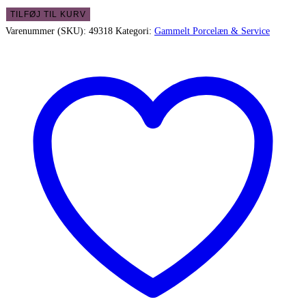
Aksini
TILFØJ TIL KURV
kande
Varenummer (SKU):
49318
Kategori:
Gammelt Porcelæn & Service
i
stentøj
-
i
flot
stand
antal