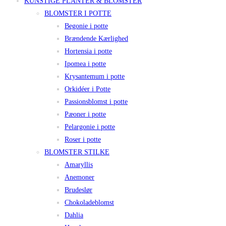
KUNSTIGE PLANTER & BLOMSTER
BLOMSTER I POTTE
Begonie i potte
Brændende Kærlighed
Hortensia i potte
Ipomea i potte
Krysantemum i potte
Orkidéer i Potte
Passionsblomst i potte
Pæoner i potte
Pelargonie i potte
Roser i potte
BLOMSTER STILKE
Amaryllis
Anemoner
Brudeslør
Chokoladeblomst
Dahlia