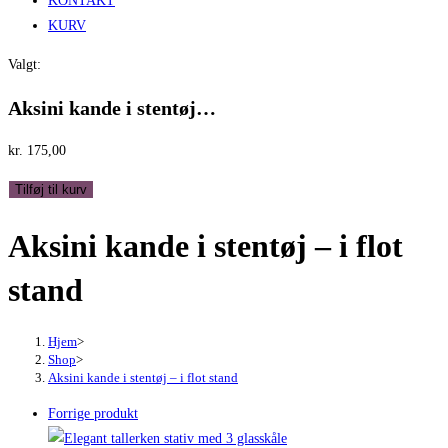
KONTAKT
KURV
Valgt:
Aksini kande i stentøj…
kr.
175,00
Aksini
Tilføj til kurv
kande
Aksini kande i stentøj – i flot
i
stentøj
stand
-
i
flot
Hjem
>
Shop
>
stand
Aksini kande i stentøj – i flot stand
antal
Forrige produkt