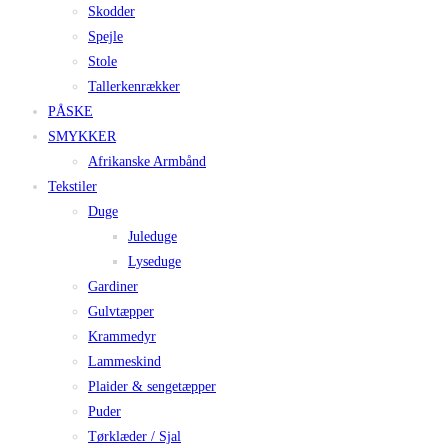
Skodder
Spejle
Stole
Tallerkenrækker
PÅSKE
SMYKKER
Afrikanske Armbånd
Tekstiler
Duge
Juleduge
Lyseduge
Gardiner
Gulvtæpper
Krammedyr
Lammeskind
Plaider & sengetæpper
Puder
Tørklæder / Sjal