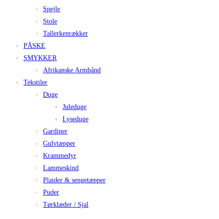
Spejle
Stole
Tallerkenrækker
PÅSKE
SMYKKER
Afrikanske Armbånd
Tekstiler
Duge
Juleduge
Lyseduge
Gardiner
Gulvtæpper
Krammedyr
Lammeskind
Plaider & sengetæpper
Puder
Tørklæder / Sjal