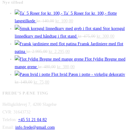
Nye tilbud
Ta´ 5 Roser for kr. 100,- flotte
Den
Den
langstilkede
kr.
140,00
kr.
100,00
oprindelige
aktuelle
Stor korngul
pris
pris
Den
Den
linnedkurv med håndtag i flot stand
kr.
475,00
kr.
300,00
var:
er:
oprindelige
aktuelle
Fransk Jardiniere med flot
Den
kr. 140,00.
Den
kr. 100,00.
pris
pris
patina
kr.
2.995,00
kr.
2.295,00
oprindelige
aktuelle
var:
er:
Flot fyldig Bregne med
pris
Den
pris
Den
kr. 475,00.
kr. 300,00.
mange grene
kr.
480,00
kr.
380,00
var:
oprindelige
er:
aktuelle
Flot hvid Pæon i potte - virkelig dekorativ
Den
kr. 2.995,00.
Den
pris
kr. 2.295,00.
pris
kr.
149,00
kr.
75,00
oprindelige
aktuelle
var:
er:
FREDE’S PÆNE TING
pris
pris
kr. 480,00.
kr. 380,00.
Helligkildevej 7, 4200 Slagelse
var:
er:
CVR: 31643732
kr. 149,00.
kr. 75,00.
Telefon:
+45 51 21 04 82
Email:
info.frede@gmail.com