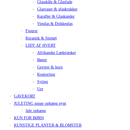
Glasskåle & Glasfade
Glasvaser & glaskrukker
Karafler & Glaskander
Vinglas & Drikkeglas
Figurer
Keramik & Stentøj
LIDT AF HVERT
Afrikanske Læderæsker
Bøger
Gevirer & horn
Kontorting
Syting
Ure
GAVEKORT
JULETING nisser ophæng pynt
Jule ophæng
KUN FOR BØRN
KUNSTIGE PLANTER & BLOMSTER