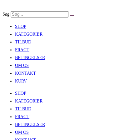
Skip
to
Søg
content
SHOP
KATEGORIER
TILBUD
FRAGT
BETINGELSER
OM OS
KONTAKT
KURV
SHOP
KATEGORIER
TILBUD
FRAGT
BETINGELSER
OM OS