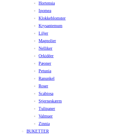
Hortensia
Ipomea
Klokkeblomster
Krysantemum
Liljer
Magnolier
Nelliker
Orkidéer
Pæoner
Petunia
Ranunkel
Roser
Scabiosa
Stjerneskærm
Tulipaner
Valmuer
Zinnia
BUKETTER