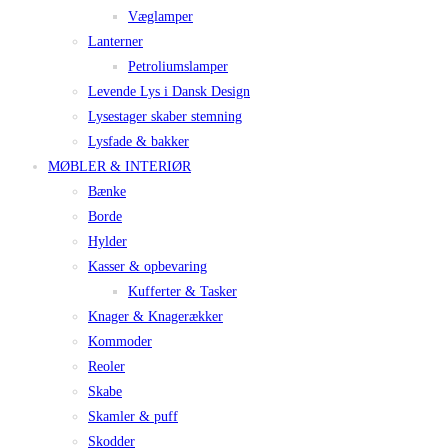
Væglamper
Lanterner
Petroliumslamper
Levende Lys i Dansk Design
Lysestager skaber stemning
Lysfade & bakker
MØBLER & INTERIØR
Bænke
Borde
Hylder
Kasser & opbevaring
Kufferter & Tasker
Knager & Knagerækker
Kommoder
Reoler
Skabe
Skamler & puff
Skodder