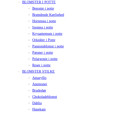
BLOMSTER I POTTE
Begonie i potte
Brændende Kærlighed
Hortensia i potte
Ipomea i potte
Krysantemum i potte
Orkidéer i Potte
Passionsblomst i potte
Pæoner i potte
Pelargonie i potte
Roser i potte
BLOMSTER STILKE
Amaryllis
Anemoner
Brudeslør
Chokoladeblomst
Dahlia
Hanekam