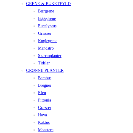
GRENE & BUKETFYLD
Bærgrene
Bøgegrene
Eucalyptus
Græsser
Koglegrene
Mandstro
Skærmplanter
Tidsler
GRØNNE PLANTER
Bambus
Bregner
Efeu
Fittonia
Græsser
Hoya
Kaktus
Monstera