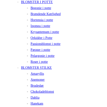
BLOMSTER I POTTE
Begonie i potte
Brændende Kærlighed
Hortensia i potte
Ipomea i potte
Krysantemum i potte
Orkidéer i Potte
Passionsblomst i potte
Pæoner i potte
Pelargonie i potte
Roser i potte
BLOMSTER STILKE
Amaryllis
Anemoner
Brudeslør
Chokoladeblomst
Dahlia
Hanekam