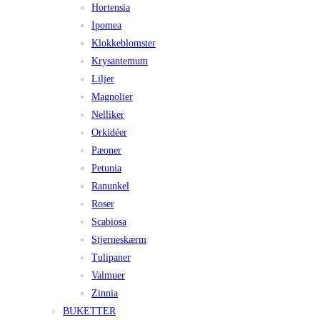
Hortensia
Ipomea
Klokkeblomster
Krysantemum
Liljer
Magnolier
Nelliker
Orkidéer
Pæoner
Petunia
Ranunkel
Roser
Scabiosa
Stjerneskærm
Tulipaner
Valmuer
Zinnia
BUKETTER