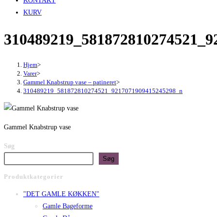
KONTAKT
KURV
310489219_581872810274521_9
Hjem
>
Varer
>
Gammel Knabstrup vase – patineret
>
310489219_581872810274521_9217071909415245298_n
Gammel Knabstrup vase
Søg
Søg
Produktkategorier
"DET GAMLE KØKKEN"
Gamle Bageforme