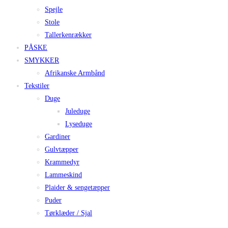
Spejle
Stole
Tallerkenrækker
PÅSKE
SMYKKER
Afrikanske Armbånd
Tekstiler
Duge
Juleduge
Lyseduge
Gardiner
Gulvtæpper
Krammedyr
Lammeskind
Plaider & sengetæpper
Puder
Tørklæder / Sjal