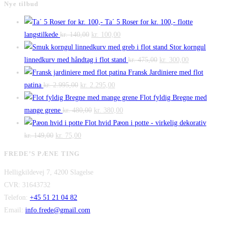
Nye tilbud
Ta´ 5 Roser for kr. 100,- flotte
Den
Den
langstilkede
kr.
140,00
kr.
100,00
oprindelige
aktuelle
Stor korngul
pris
pris
Den
Den
linnedkurv med håndtag i flot stand
kr.
475,00
kr.
300,00
var:
er:
oprindelige
aktuelle
Fransk Jardiniere med flot
Den
kr. 140,00.
Den
kr. 100,00.
pris
pris
patina
kr.
2.995,00
kr.
2.295,00
oprindelige
aktuelle
var:
er:
Flot fyldig Bregne med
pris
Den
pris
Den
kr. 475,00.
kr. 300,00.
mange grene
kr.
480,00
kr.
380,00
var:
oprindelige
er:
aktuelle
Flot hvid Pæon i potte - virkelig dekorativ
Den
kr. 2.995,00.
Den
pris
kr. 2.295,00.
pris
kr.
149,00
kr.
75,00
oprindelige
aktuelle
var:
er:
FREDE’S PÆNE TING
pris
pris
kr. 480,00.
kr. 380,00.
Helligkildevej 7, 4200 Slagelse
var:
er:
CVR: 31643732
kr. 149,00.
kr. 75,00.
Telefon:
+45 51 21 04 82
Email:
info.frede@gmail.com