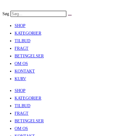
Skip
to
Søg
content
SHOP
KATEGORIER
TILBUD
FRAGT
BETINGELSER
OM OS
KONTAKT
KURV
SHOP
KATEGORIER
TILBUD
FRAGT
BETINGELSER
OM OS