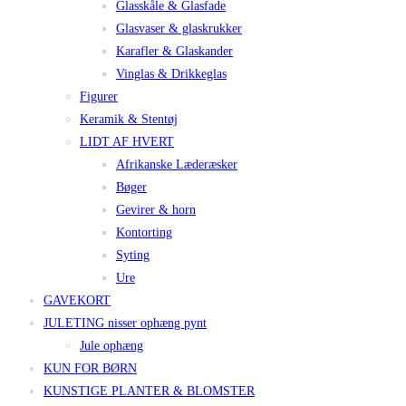
Glasskåle & Glasfade
Glasvaser & glaskrukker
Karafler & Glaskander
Vinglas & Drikkeglas
Figurer
Keramik & Stentøj
LIDT AF HVERT
Afrikanske Læderæsker
Bøger
Gevirer & horn
Kontorting
Syting
Ure
GAVEKORT
JULETING nisser ophæng pynt
Jule ophæng
KUN FOR BØRN
KUNSTIGE PLANTER & BLOMSTER