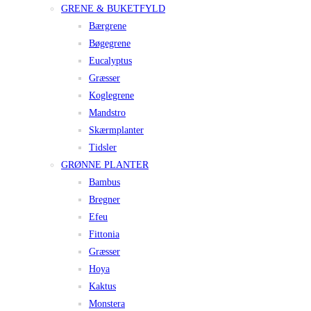
GRENE & BUKETFYLD
Bærgrene
Bøgegrene
Eucalyptus
Græsser
Koglegrene
Mandstro
Skærmplanter
Tidsler
GRØNNE PLANTER
Bambus
Bregner
Efeu
Fittonia
Græsser
Hoya
Kaktus
Monstera