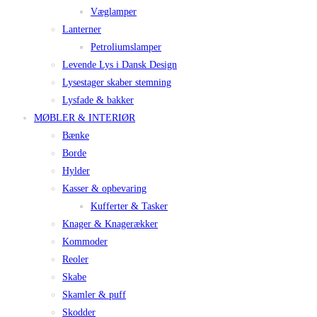
Væglamper
Lanterner
Petroliumslamper
Levende Lys i Dansk Design
Lysestager skaber stemning
Lysfade & bakker
MØBLER & INTERIØR
Bænke
Borde
Hylder
Kasser & opbevaring
Kufferter & Tasker
Knager & Knagerækker
Kommoder
Reoler
Skabe
Skamler & puff
Skodder