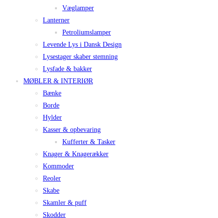
Væglamper
Lanterner
Petroliumslamper
Levende Lys i Dansk Design
Lysestager skaber stemning
Lysfade & bakker
MØBLER & INTERIØR
Bænke
Borde
Hylder
Kasser & opbevaring
Kufferter & Tasker
Knager & Knagerækker
Kommoder
Reoler
Skabe
Skamler & puff
Skodder