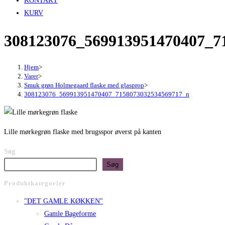
KONTAKT
KURV
308123076_569913951470407_7
Hjem
>
Varer
>
Smuk grøn Holmegaard flaske med glasprop
>
308123076_569913951470407_7158073032534569717_n
Lille mørkegrøn flaske med brugsspor øverst på kanten
Søg
Søg
Produktkategorier
"DET GAMLE KØKKEN"
Gamle Bageforme