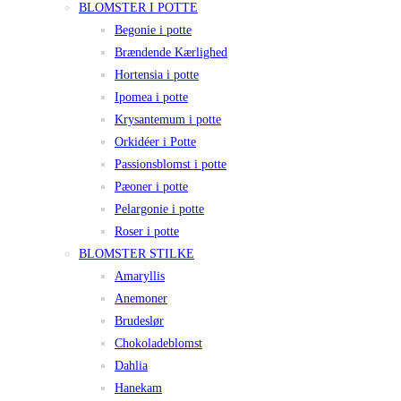
BLOMSTER I POTTE
Begonie i potte
Brændende Kærlighed
Hortensia i potte
Ipomea i potte
Krysantemum i potte
Orkidéer i Potte
Passionsblomst i potte
Pæoner i potte
Pelargonie i potte
Roser i potte
BLOMSTER STILKE
Amaryllis
Anemoner
Brudeslør
Chokoladeblomst
Dahlia
Hanekam