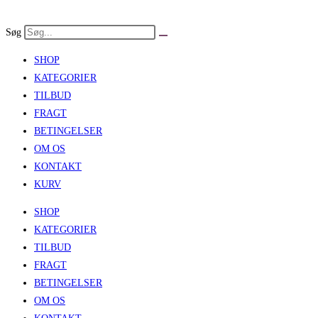
Skip
to
Søg
content
SHOP
KATEGORIER
TILBUD
FRAGT
BETINGELSER
OM OS
KONTAKT
KURV
SHOP
KATEGORIER
TILBUD
FRAGT
BETINGELSER
OM OS