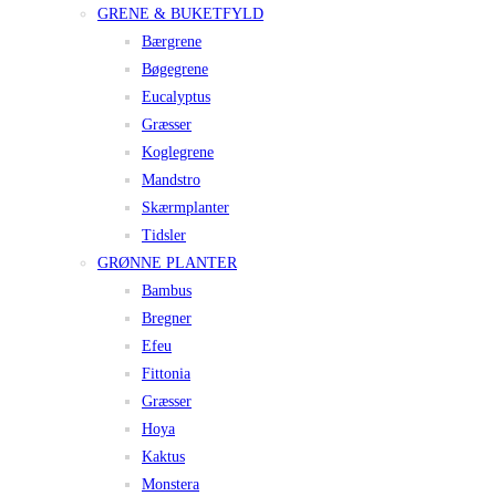
GRENE & BUKETFYLD
Bærgrene
Bøgegrene
Eucalyptus
Græsser
Koglegrene
Mandstro
Skærmplanter
Tidsler
GRØNNE PLANTER
Bambus
Bregner
Efeu
Fittonia
Græsser
Hoya
Kaktus
Monstera