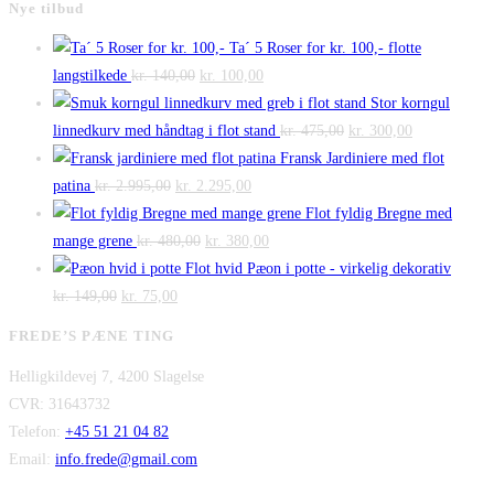
Nye tilbud
Ta´ 5 Roser for kr. 100,- flotte
Den
Den
langstilkede
kr.
140,00
kr.
100,00
oprindelige
aktuelle
Stor korngul
pris
pris
Den
Den
linnedkurv med håndtag i flot stand
kr.
475,00
kr.
300,00
var:
er:
oprindelige
aktuelle
Fransk Jardiniere med flot
Den
kr. 140,00.
Den
kr. 100,00.
pris
pris
patina
kr.
2.995,00
kr.
2.295,00
oprindelige
aktuelle
var:
er:
Flot fyldig Bregne med
pris
Den
pris
Den
kr. 475,00.
kr. 300,00.
mange grene
kr.
480,00
kr.
380,00
var:
oprindelige
er:
aktuelle
Flot hvid Pæon i potte - virkelig dekorativ
Den
kr. 2.995,00.
Den
pris
kr. 2.295,00.
pris
kr.
149,00
kr.
75,00
oprindelige
aktuelle
var:
er:
FREDE’S PÆNE TING
pris
pris
kr. 480,00.
kr. 380,00.
Helligkildevej 7, 4200 Slagelse
var:
er:
CVR: 31643732
kr. 149,00.
kr. 75,00.
Telefon:
+45 51 21 04 82
Email:
info.frede@gmail.com