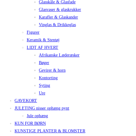
Glasskåle & Glasfade
Glasvaser & glaskrukker
Karafler & Glaskander
Vinglas & Drikkeglas
Figurer
Keramik & Stentøj
LIDT AF HVERT
Afrikanske Læderæsker
Bøger
Gevirer & horn
Kontorting
Syting
Ure
GAVEKORT
JULETING nisser ophæng pynt
Jule ophæng
KUN FOR BØRN
KUNSTIGE PLANTER & BLOMSTER