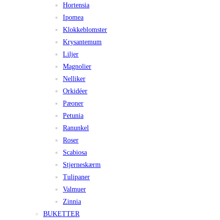
Hortensia
Ipomea
Klokkeblomster
Krysantemum
Liljer
Magnolier
Nelliker
Orkidéer
Pæoner
Petunia
Ranunkel
Roser
Scabiosa
Stjerneskærm
Tulipaner
Valmuer
Zinnia
BUKETTER