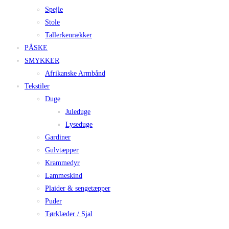
Spejle
Stole
Tallerkenrækker
PÅSKE
SMYKKER
Afrikanske Armbånd
Tekstiler
Duge
Juleduge
Lyseduge
Gardiner
Gulvtæpper
Krammedyr
Lammeskind
Plaider & sengetæpper
Puder
Tørklæder / Sjal