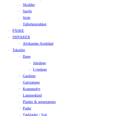
Skodder
Spejle
Stole
Tallerkenrækker
PÅSKE
SMYKKER
Afrikanske Armbånd
Tekstiler
Duge
Juleduge
Lyseduge
Gardiner
Gulvtæpper
Krammedyr
Lammeskind
Plaider & sengetæpper
Puder
Tørklæder / Sjal