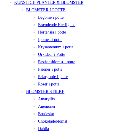
KUNSTIGE PLANTER & BLOMSTER
BLOMSTER I POTTE
Begonie i potte
Brændende Kærlighed
Hortensia i potte
Ipomea i potte
Krysantemum i potte
Orkidéer i Potte
Passionsblomst i potte
Pæoner i potte
Pelargonie i potte
Roser i potte
BLOMSTER STILKE
Amaryllis
Anemoner
Brudeslør
Chokoladeblomst
Dahlia