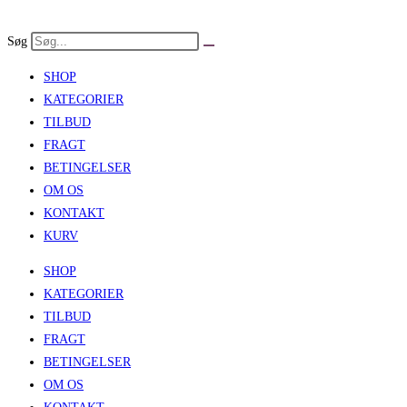
Skip
to
Søg
content
SHOP
KATEGORIER
TILBUD
FRAGT
BETINGELSER
OM OS
KONTAKT
KURV
SHOP
KATEGORIER
TILBUD
FRAGT
BETINGELSER
OM OS