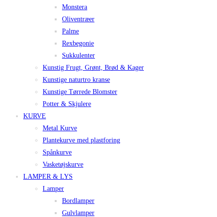
Monstera
Oliventræer
Palme
Rexbegonie
Sukkulenter
Kunstig Frugt, Grønt, Brød & Kager
Kunstige naturtro kranse
Kunstige Tørrede Blomster
Potter & Skjulere
KURVE
Metal Kurve
Plantekurve med plastforing
Spånkurve
Vasketøjskurve
LAMPER & LYS
Lamper
Bordlamper
Gulvlamper