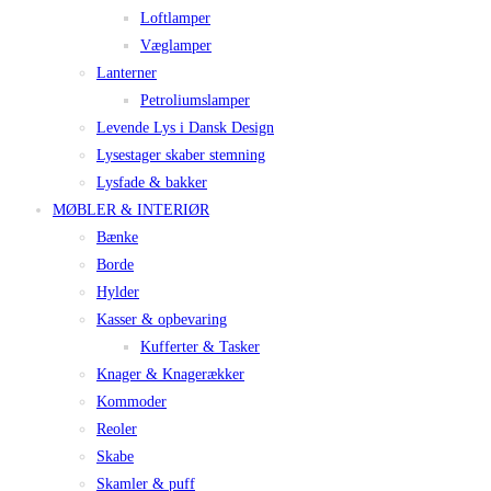
Loftlamper
Væglamper
Lanterner
Petroliumslamper
Levende Lys i Dansk Design
Lysestager skaber stemning
Lysfade & bakker
MØBLER & INTERIØR
Bænke
Borde
Hylder
Kasser & opbevaring
Kufferter & Tasker
Knager & Knagerækker
Kommoder
Reoler
Skabe
Skamler & puff