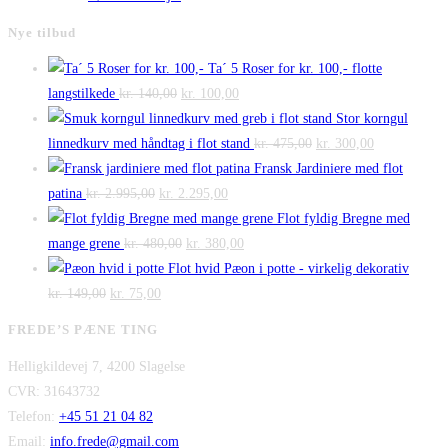
Nye tilbud
Ta´ 5 Roser for kr. 100,- flotte
Den
Den
langstilkede
kr.
140,00
kr.
100,00
oprindelige
aktuelle
Stor korngul
pris
pris
Den
Den
linnedkurv med håndtag i flot stand
kr.
475,00
kr.
300,00
var:
er:
oprindelige
aktuelle
Fransk Jardiniere med flot
Den
kr. 140,00.
Den
kr. 100,00.
pris
pris
patina
kr.
2.995,00
kr.
2.295,00
oprindelige
aktuelle
var:
er:
Flot fyldig Bregne med
pris
Den
pris
Den
kr. 475,00.
kr. 300,00.
mange grene
kr.
480,00
kr.
380,00
var:
oprindelige
er:
aktuelle
Flot hvid Pæon i potte - virkelig dekorativ
Den
kr. 2.995,00.
Den
pris
kr. 2.295,00.
pris
kr.
149,00
kr.
75,00
oprindelige
aktuelle
var:
er:
FREDE’S PÆNE TING
pris
pris
kr. 480,00.
kr. 380,00.
Helligkildevej 7, 4200 Slagelse
var:
er:
CVR: 31643732
kr. 149,00.
kr. 75,00.
Telefon:
+45 51 21 04 82
Email:
info.frede@gmail.com