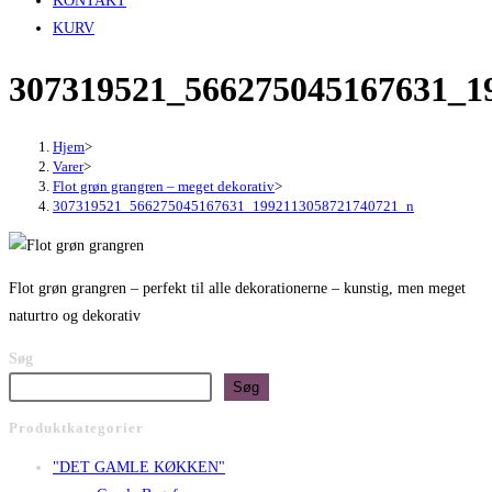
KONTAKT
KURV
307319521_566275045167631_1
Hjem
>
Varer
>
Flot grøn grangren – meget dekorativ
>
307319521_566275045167631_1992113058721740721_n
Flot grøn grangren – perfekt til alle dekorationerne – kunstig, men meget
naturtro og dekorativ
Søg
Søg
Produktkategorier
"DET GAMLE KØKKEN"