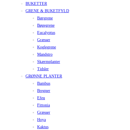
BUKETTER
GRENE & BUKETFYLD
Bærgrene
Bøgegrene
Eucalyptus
Græsser
Koglegrene
Mandstro
Skærmplanter
Tidsler
GRØNNE PLANTER
Bambus
Bregner
Efeu
Fittonia
Græsser
Hoya
Kaktus