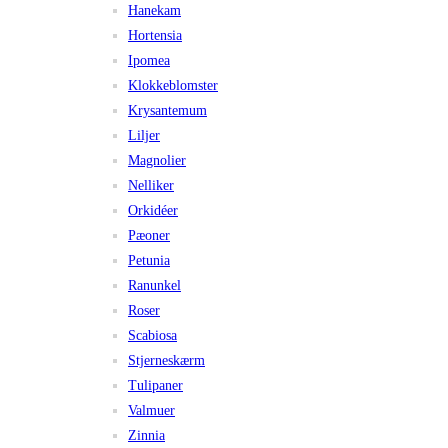
Hanekam
Hortensia
Ipomea
Klokkeblomster
Krysantemum
Liljer
Magnolier
Nelliker
Orkidéer
Pæoner
Petunia
Ranunkel
Roser
Scabiosa
Stjerneskærm
Tulipaner
Valmuer
Zinnia