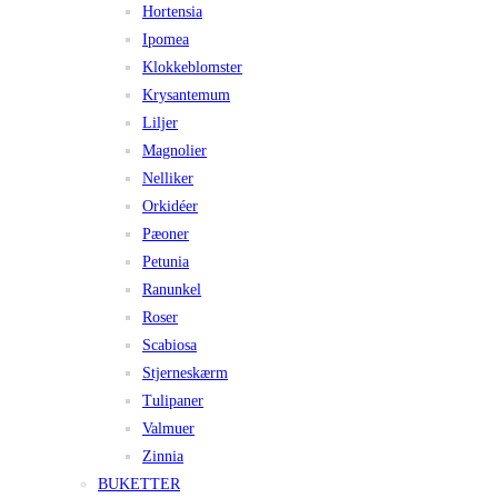
Hortensia
Ipomea
Klokkeblomster
Krysantemum
Liljer
Magnolier
Nelliker
Orkidéer
Pæoner
Petunia
Ranunkel
Roser
Scabiosa
Stjerneskærm
Tulipaner
Valmuer
Zinnia
BUKETTER