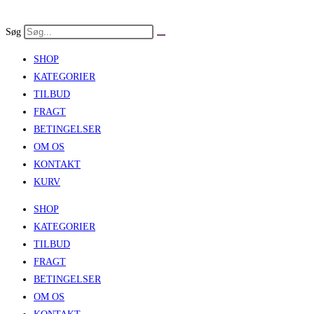
Skip
to
Søg
content
SHOP
KATEGORIER
TILBUD
FRAGT
BETINGELSER
OM OS
KONTAKT
KURV
SHOP
KATEGORIER
TILBUD
FRAGT
BETINGELSER
OM OS