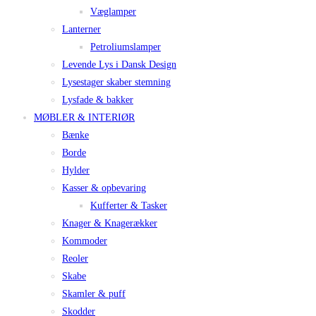
Væglamper
Lanterner
Petroliumslamper
Levende Lys i Dansk Design
Lysestager skaber stemning
Lysfade & bakker
MØBLER & INTERIØR
Bænke
Borde
Hylder
Kasser & opbevaring
Kufferter & Tasker
Knager & Knagerækker
Kommoder
Reoler
Skabe
Skamler & puff
Skodder