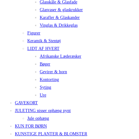
Glasskåle & Glasfade
Glasvaser & glaskrukker
Karafler & Glaskander
Vinglas & Drikkeglas
Figurer
Keramik & Stentøj
LIDT AF HVERT
Afrikanske Læderæsker
Bøger
Gevirer & horn
Kontorting
Syting
Ure
GAVEKORT
JULETING nisser ophæng pynt
Jule ophæng
KUN FOR BØRN
KUNSTIGE PLANTER & BLOMSTER