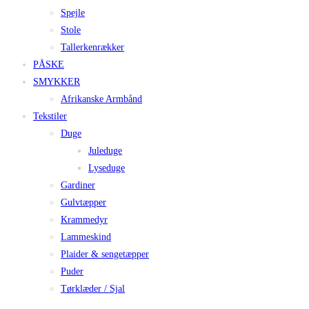
Spejle
Stole
Tallerkenrækker
PÅSKE
SMYKKER
Afrikanske Armbånd
Tekstiler
Duge
Juleduge
Lyseduge
Gardiner
Gulvtæpper
Krammedyr
Lammeskind
Plaider & sengetæpper
Puder
Tørklæder / Sjal