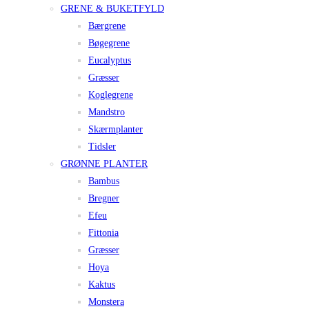
GRENE & BUKETFYLD
Bærgrene
Bøgegrene
Eucalyptus
Græsser
Koglegrene
Mandstro
Skærmplanter
Tidsler
GRØNNE PLANTER
Bambus
Bregner
Efeu
Fittonia
Græsser
Hoya
Kaktus
Monstera