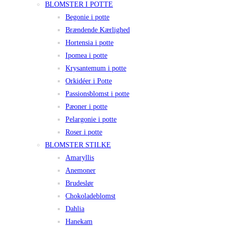
BLOMSTER I POTTE
Begonie i potte
Brændende Kærlighed
Hortensia i potte
Ipomea i potte
Krysantemum i potte
Orkidéer i Potte
Passionsblomst i potte
Pæoner i potte
Pelargonie i potte
Roser i potte
BLOMSTER STILKE
Amaryllis
Anemoner
Brudeslør
Chokoladeblomst
Dahlia
Hanekam