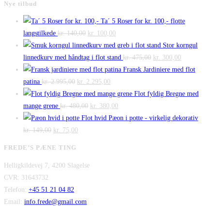
Nye tilbud
Ta´ 5 Roser for kr. 100,- flotte
Den
Den
langstilkede
kr.
140,00
kr.
100,00
oprindelige
aktuelle
Stor korngul
pris
pris
Den
Den
linnedkurv med håndtag i flot stand
kr.
475,00
kr.
300,00
var:
er:
oprindelige
aktuelle
Fransk Jardiniere med flot
Den
kr. 140,00.
Den
kr. 100,00.
pris
pris
patina
kr.
2.995,00
kr.
2.295,00
oprindelige
aktuelle
var:
er:
Flot fyldig Bregne med
pris
Den
pris
Den
kr. 475,00.
kr. 300,00.
mange grene
kr.
480,00
kr.
380,00
var:
oprindelige
er:
aktuelle
Flot hvid Pæon i potte - virkelig dekorativ
Den
kr. 2.995,00.
Den
pris
kr. 2.295,00.
pris
kr.
149,00
kr.
75,00
oprindelige
aktuelle
var:
er:
FREDE’S PÆNE TING
pris
pris
kr. 480,00.
kr. 380,00.
Helligkildevej 7, 4200 Slagelse
var:
er:
CVR: 31643732
kr. 149,00.
kr. 75,00.
Telefon:
+45 51 21 04 82
Email:
info.frede@gmail.com