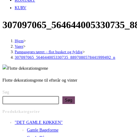
KONTAKT
KURV
307097065_564644005330735_8
Hjem
>
Varer
>
Pampasgræs tørret – flot busket og fyldig
>
307097065_564644005330735_8897080578441999492_n
Flotte dekorationsgrene til efterår og vinter
Søg
Søg
Produktkategorier
"DET GAMLE KØKKEN"
Gamle Bageforme