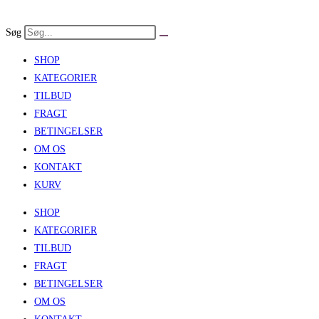
Skip
to
Søg
content
SHOP
KATEGORIER
TILBUD
FRAGT
BETINGELSER
OM OS
KONTAKT
KURV
SHOP
KATEGORIER
TILBUD
FRAGT
BETINGELSER
OM OS