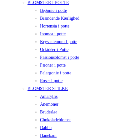
BLOMSTER I POTTE
Begonie i potte
Brændende Kærlighed
Hortensia i potte
Ipomea i potte
Krysantemum i potte
Orkidéer i Potte
Passionsblomst i potte
Pæoner i potte
Pelargonie i potte
Roser i potte
BLOMSTER STILKE
Amaryllis
Anemoner
Brudeslør
Chokoladeblomst
Dahlia
Hanekam