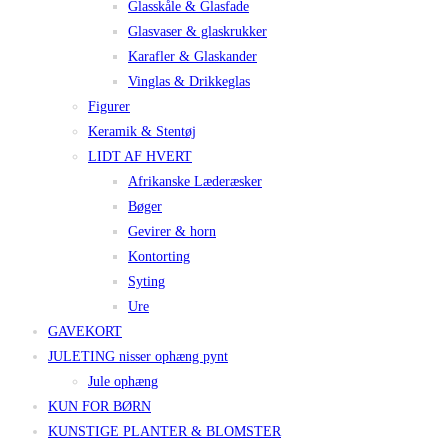
Glasskåle & Glasfade
Glasvaser & glaskrukker
Karafler & Glaskander
Vinglas & Drikkeglas
Figurer
Keramik & Stentøj
LIDT AF HVERT
Afrikanske Læderæsker
Bøger
Gevirer & horn
Kontorting
Syting
Ure
GAVEKORT
JULETING nisser ophæng pynt
Jule ophæng
KUN FOR BØRN
KUNSTIGE PLANTER & BLOMSTER