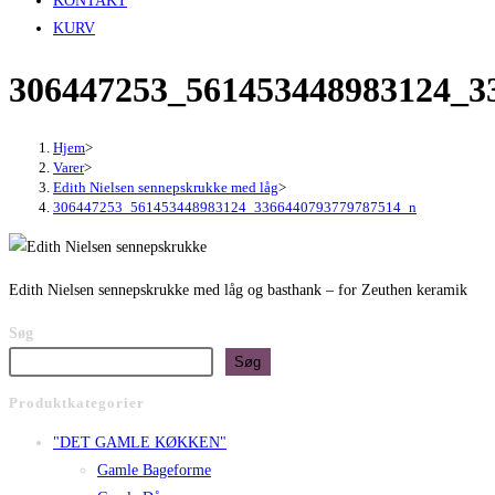
KONTAKT
KURV
306447253_561453448983124_3
Hjem
>
Varer
>
Edith Nielsen sennepskrukke med låg
>
306447253_561453448983124_3366440793779787514_n
Edith Nielsen sennepskrukke med låg og basthank – for Zeuthen keramik
Søg
Søg
Produktkategorier
"DET GAMLE KØKKEN"
Gamle Bageforme