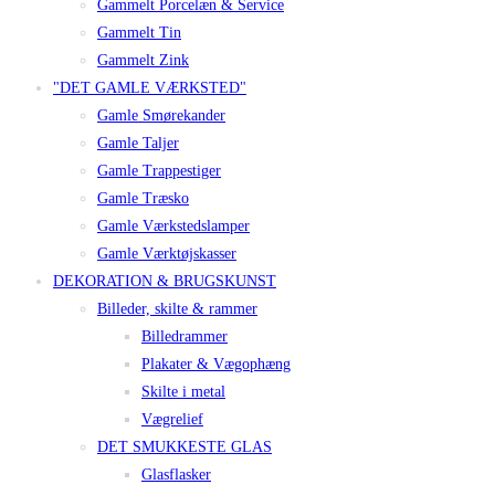
Gammelt Porcelæn & Service
Gammelt Tin
Gammelt Zink
"DET GAMLE VÆRKSTED"
Gamle Smørekander
Gamle Taljer
Gamle Trappestiger
Gamle Træsko
Gamle Værkstedslamper
Gamle Værktøjskasser
DEKORATION & BRUGSKUNST
Billeder, skilte & rammer
Billedrammer
Plakater & Vægophæng
Skilte i metal
Vægrelief
DET SMUKKESTE GLAS
Glasflasker