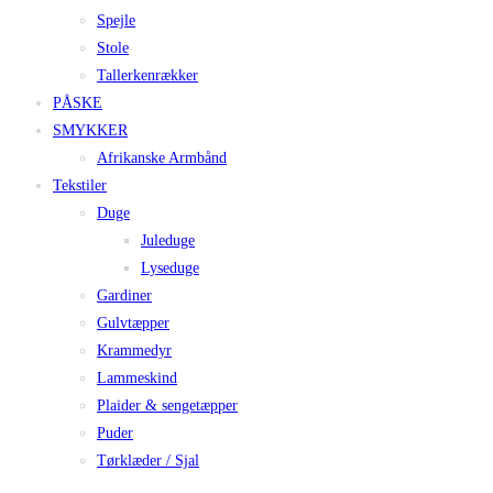
Spejle
Stole
Tallerkenrækker
PÅSKE
SMYKKER
Afrikanske Armbånd
Tekstiler
Duge
Juleduge
Lyseduge
Gardiner
Gulvtæpper
Krammedyr
Lammeskind
Plaider & sengetæpper
Puder
Tørklæder / Sjal