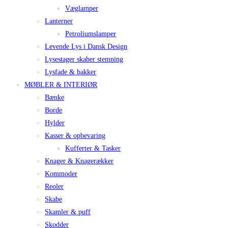
Væglamper
Lanterner
Petroliumslamper
Levende Lys i Dansk Design
Lysestager skaber stemning
Lysfade & bakker
MØBLER & INTERIØR
Bænke
Borde
Hylder
Kasser & opbevaring
Kufferter & Tasker
Knager & Knagerækker
Kommoder
Reoler
Skabe
Skamler & puff
Skodder