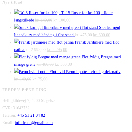
Nye tilbud
Ta´ 5 Roser for kr. 100,- flotte
Den
Den
langstilkede
kr.
140,00
kr.
100,00
oprindelige
aktuelle
Stor korngul
pris
pris
Den
Den
linnedkurv med håndtag i flot stand
kr.
475,00
kr.
300,00
var:
er:
oprindelige
aktuelle
Fransk Jardiniere med flot
Den
kr. 140,00.
Den
kr. 100,00.
pris
pris
patina
kr.
2.995,00
kr.
2.295,00
oprindelige
aktuelle
var:
er:
Flot fyldig Bregne med
pris
Den
pris
Den
kr. 475,00.
kr. 300,00.
mange grene
kr.
480,00
kr.
380,00
var:
oprindelige
er:
aktuelle
Flot hvid Pæon i potte - virkelig dekorativ
Den
kr. 2.995,00.
Den
pris
kr. 2.295,00.
pris
kr.
149,00
kr.
75,00
oprindelige
aktuelle
var:
er:
FREDE’S PÆNE TING
pris
pris
kr. 480,00.
kr. 380,00.
Helligkildevej 7, 4200 Slagelse
var:
er:
CVR: 31643732
kr. 149,00.
kr. 75,00.
Telefon:
+45 51 21 04 82
Email:
info.frede@gmail.com