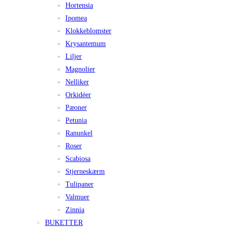
Hortensia
Ipomea
Klokkeblomster
Krysantemum
Liljer
Magnolier
Nelliker
Orkidéer
Pæoner
Petunia
Ranunkel
Roser
Scabiosa
Stjerneskærm
Tulipaner
Valmuer
Zinnia
BUKETTER