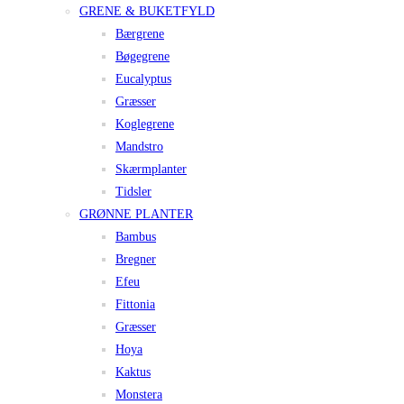
GRENE & BUKETFYLD
Bærgrene
Bøgegrene
Eucalyptus
Græsser
Koglegrene
Mandstro
Skærmplanter
Tidsler
GRØNNE PLANTER
Bambus
Bregner
Efeu
Fittonia
Græsser
Hoya
Kaktus
Monstera