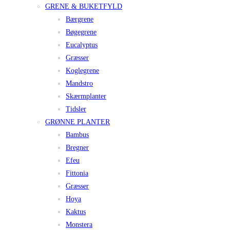
GRENE & BUKETFYLD
Bærgrene
Bøgegrene
Eucalyptus
Græsser
Koglegrene
Mandstro
Skærmplanter
Tidsler
GRØNNE PLANTER
Bambus
Bregner
Efeu
Fittonia
Græsser
Hoya
Kaktus
Monstera