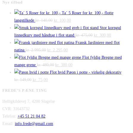
Nye tilbud
Ta´ 5 Roser for kr. 100,- flotte
Den
Den
langstilkede
kr.
140,00
kr.
100,00
oprindelige
aktuelle
Stor korngul
pris
pris
Den
Den
linnedkurv med håndtag i flot stand
kr.
475,00
kr.
300,00
var:
er:
oprindelige
aktuelle
Fransk Jardiniere med flot
Den
kr. 140,00.
Den
kr. 100,00.
pris
pris
patina
kr.
2.995,00
kr.
2.295,00
oprindelige
aktuelle
var:
er:
Flot fyldig Bregne med
pris
Den
pris
Den
kr. 475,00.
kr. 300,00.
mange grene
kr.
480,00
kr.
380,00
var:
oprindelige
er:
aktuelle
Flot hvid Pæon i potte - virkelig dekorativ
Den
kr. 2.995,00.
Den
pris
kr. 2.295,00.
pris
kr.
149,00
kr.
75,00
oprindelige
aktuelle
var:
er:
FREDE’S PÆNE TING
pris
pris
kr. 480,00.
kr. 380,00.
Helligkildevej 7, 4200 Slagelse
var:
er:
CVR: 31643732
kr. 149,00.
kr. 75,00.
Telefon:
+45 51 21 04 82
Email:
info.frede@gmail.com