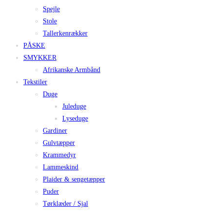
Spejle
Stole
Tallerkenrækker
PÅSKE
SMYKKER
Afrikanske Armbånd
Tekstiler
Duge
Juleduge
Lyseduge
Gardiner
Gulvtæpper
Krammedyr
Lammeskind
Plaider & sengetæpper
Puder
Tørklæder / Sjal