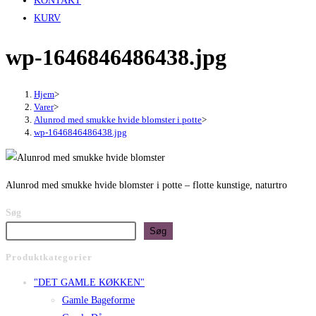
KONTAKT
KURV
wp-1646846486438.jpg
Hjem
>
Varer
>
Alunrod med smukke hvide blomster i potte
>
wp-1646846486438.jpg
Alunrod med smukke hvide blomster i potte – flotte kunstige, naturtro
Søg
Søg
Produktkategorier
"DET GAMLE KØKKEN"
Gamle Bageforme