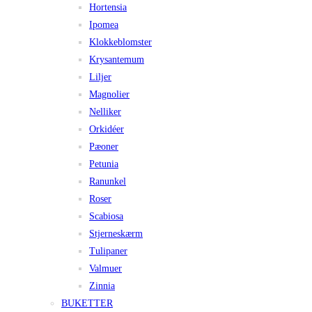
Hortensia
Ipomea
Klokkeblomster
Krysantemum
Liljer
Magnolier
Nelliker
Orkidéer
Pæoner
Petunia
Ranunkel
Roser
Scabiosa
Stjerneskærm
Tulipaner
Valmuer
Zinnia
BUKETTER