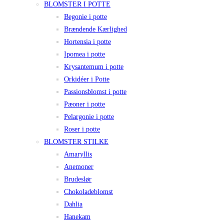
BLOMSTER I POTTE
Begonie i potte
Brændende Kærlighed
Hortensia i potte
Ipomea i potte
Krysantemum i potte
Orkidéer i Potte
Passionsblomst i potte
Pæoner i potte
Pelargonie i potte
Roser i potte
BLOMSTER STILKE
Amaryllis
Anemoner
Brudeslør
Chokoladeblomst
Dahlia
Hanekam