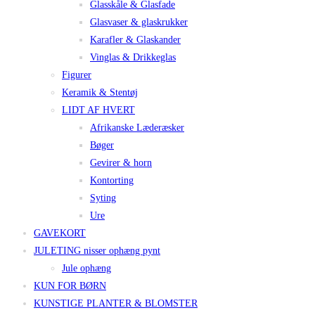
Glasskåle & Glasfade
Glasvaser & glaskrukker
Karafler & Glaskander
Vinglas & Drikkeglas
Figurer
Keramik & Stentøj
LIDT AF HVERT
Afrikanske Læderæsker
Bøger
Gevirer & horn
Kontorting
Syting
Ure
GAVEKORT
JULETING nisser ophæng pynt
Jule ophæng
KUN FOR BØRN
KUNSTIGE PLANTER & BLOMSTER