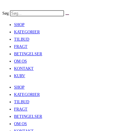
Skip
to
Søg
content
SHOP
KATEGORIER
TILBUD
FRAGT
BETINGELSER
OM OS
KONTAKT
KURV
SHOP
KATEGORIER
TILBUD
FRAGT
BETINGELSER
OM OS