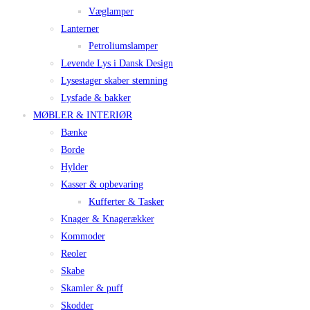
Væglamper
Lanterner
Petroliumslamper
Levende Lys i Dansk Design
Lysestager skaber stemning
Lysfade & bakker
MØBLER & INTERIØR
Bænke
Borde
Hylder
Kasser & opbevaring
Kufferter & Tasker
Knager & Knagerækker
Kommoder
Reoler
Skabe
Skamler & puff
Skodder