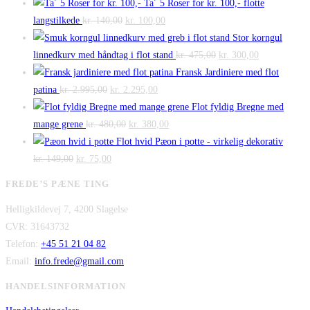
Ta´ 5 Roser for kr. 100,- flotte
Den
Den
langstilkede
kr.
140,00
kr.
100,00
oprindelige
aktuelle
Stor korngul
pris
pris
Den
Den
linnedkurv med håndtag i flot stand
kr.
475,00
kr.
300,00
var:
er:
oprindelige
aktuelle
Fransk Jardiniere med flot
Den
kr. 140,00.
Den
kr. 100,00.
pris
pris
patina
kr.
2.995,00
kr.
2.295,00
oprindelige
aktuelle
var:
er:
Flot fyldig Bregne med
pris
Den
pris
Den
kr. 475,00.
kr. 300,00.
mange grene
kr.
480,00
kr.
380,00
var:
oprindelige
er:
aktuelle
Flot hvid Pæon i potte - virkelig dekorativ
Den
kr. 2.995,00.
Den
pris
kr. 2.295,00.
pris
kr.
149,00
kr.
75,00
oprindelige
aktuelle
var:
er:
FREDE’S PÆNE TING
pris
pris
kr. 480,00.
kr. 380,00.
Helligkildevej 7, 4200 Slagelse
var:
er:
CVR: 31643732
kr. 149,00.
kr. 75,00.
Telefon:
+45 51 21 04 82
Email:
info.frede@gmail.com
HANDELSINFORMATION