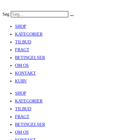
Skip
to
Søg
content
SHOP
KATEGORIER
TILBUD
FRAGT
BETINGELSER
OM OS
KONTAKT
KURV
SHOP
KATEGORIER
TILBUD
FRAGT
BETINGELSER
OM OS