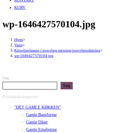
KONTAKT
KURV
wp-1646427570104.jpg
Hjem
>
Varer
>
Krinolinelampe i porcelæn messing/porcelænsfatning
>
wp-1646427570104.jpg
Søg
Søg
Produktkategorier
"DET GAMLE KØKKEN"
Gamle Bageforme
Gamle Dåser
Gamle Emaljeting