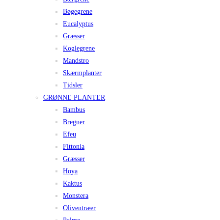
Bøgegrene
Eucalyptus
Græsser
Koglegrene
Mandstro
Skærmplanter
Tidsler
GRØNNE PLANTER
Bambus
Bregner
Efeu
Fittonia
Græsser
Hoya
Kaktus
Monstera
Oliventræer