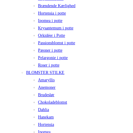
Brændende Kærlighed
Hortensia i potte
Ipomea i potte
Krysantemum i potte
Orkidéer i Potte
Passionsblomst i potte
Pæoner i potte
Pelargonie i potte
Roser i potte
BLOMSTER STILKE
Amaryllis
Anemoner
Brudeslør
Chokoladeblomst
Dahlia
Hanekam
Hortensia
Ipomea