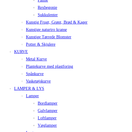
Palme
Rexbegonie
Sukkulenter
Kunstig Frugt, Grønt, Brød & Kager
Kunstige naturtro kranse
Kunstige Tørrede Blomster
Potter & Skjulere
KURVE
Metal Kurve
Plantekurve med plastforing
Spånkurve
Vasketøjskurve
LAMPER & LYS
Lamper
Bordlamper
Gulvlamper
Loftlamper
Væglamper