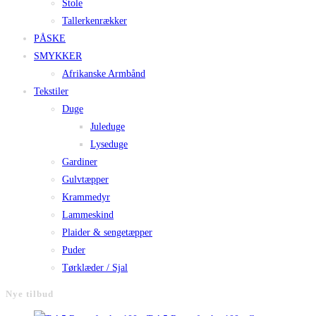
Stole
Tallerkenrækker
PÅSKE
SMYKKER
Afrikanske Armbånd
Tekstiler
Duge
Juleduge
Lyseduge
Gardiner
Gulvtæpper
Krammedyr
Lammeskind
Plaider & sengetæpper
Puder
Tørklæder / Sjal
Nye tilbud