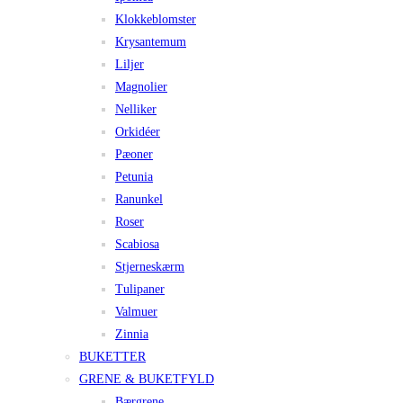
Klokkeblomster
Krysantemum
Liljer
Magnolier
Nelliker
Orkidéer
Pæoner
Petunia
Ranunkel
Roser
Scabiosa
Stjerneskærm
Tulipaner
Valmuer
Zinnia
BUKETTER
GRENE & BUKETFYLD
Bærgrene