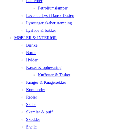
Lanterner
Petroliumslamper
Levende Lys i Dansk Design
Lysestager skaber stemning
Lysfade & bakker
MØBLER & INTERIØR
Bænke
Borde
Hylder
Kasser & opbevaring
Kufferter & Tasker
Knager & Knagerækker
Kommoder
Reoler
Skabe
Skamler & puff
Skodder
Spejle