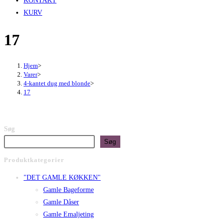
KONTAKT
KURV
17
Hjem
>
Varer
>
4-kantet dug med blonde
>
17
Søg
Søg
Produktkategorier
"DET GAMLE KØKKEN"
Gamle Bageforme
Gamle Dåser
Gamle Emaljeting