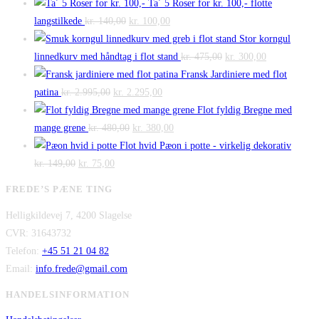
Ta´ 5 Roser for kr. 100,- flotte
Den
Den
langstilkede
kr.
140,00
kr.
100,00
oprindelige
aktuelle
Stor korngul
pris
pris
Den
Den
linnedkurv med håndtag i flot stand
kr.
475,00
kr.
300,00
var:
er:
oprindelige
aktuelle
Fransk Jardiniere med flot
Den
kr. 140,00.
Den
kr. 100,00.
pris
pris
patina
kr.
2.995,00
kr.
2.295,00
oprindelige
aktuelle
var:
er:
Flot fyldig Bregne med
pris
Den
pris
Den
kr. 475,00.
kr. 300,00.
mange grene
kr.
480,00
kr.
380,00
var:
oprindelige
er:
aktuelle
Flot hvid Pæon i potte - virkelig dekorativ
Den
kr. 2.995,00.
Den
pris
kr. 2.295,00.
pris
kr.
149,00
kr.
75,00
oprindelige
aktuelle
var:
er:
FREDE’S PÆNE TING
pris
pris
kr. 480,00.
kr. 380,00.
Helligkildevej 7, 4200 Slagelse
var:
er:
CVR: 31643732
kr. 149,00.
kr. 75,00.
Telefon:
+45 51 21 04 82
Email:
info.frede@gmail.com
HANDELSINFORMATION