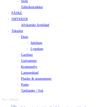
Stole
Tallerkenrækker
PÅSKE
SMYKKER
Afrikanske Armbånd
Tekstiler
Duge
Juleduge
Lyseduge
Gardiner
Gulvtæpper
Krammedyr
Lammeskind
Plaider & sengetæpper
Puder
Tørklæder / Sjal
Nye tilbud