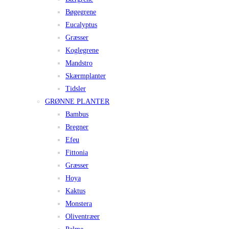
Bøgegrene
Eucalyptus
Græsser
Koglegrene
Mandstro
Skærmplanter
Tidsler
GRØNNE PLANTER
Bambus
Bregner
Efeu
Fittonia
Græsser
Hoya
Kaktus
Monstera
Oliventræer