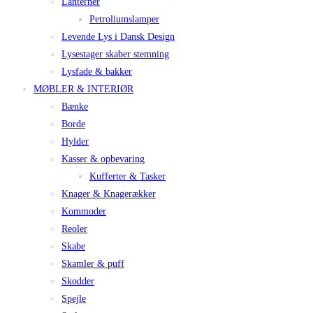
Lanterner
Petroliumslamper
Levende Lys i Dansk Design
Lysestager skaber stemning
Lysfade & bakker
MØBLER & INTERIØR
Bænke
Borde
Hylder
Kasser & opbevaring
Kufferter & Tasker
Knager & Knagerækker
Kommoder
Reoler
Skabe
Skamler & puff
Skodder
Spejle