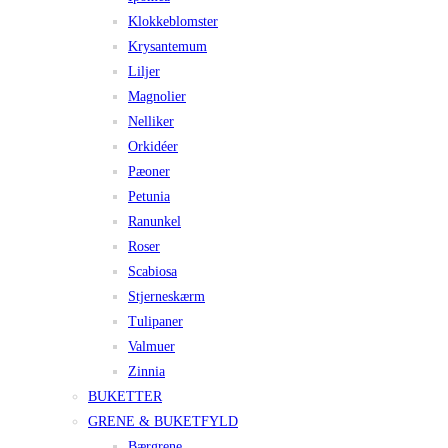
Klokkeblomster
Krysantemum
Liljer
Magnolier
Nelliker
Orkidéer
Pæoner
Petunia
Ranunkel
Roser
Scabiosa
Stjerneskærm
Tulipaner
Valmuer
Zinnia
BUKETTER
GRENE & BUKETFYLD
Bærgrene