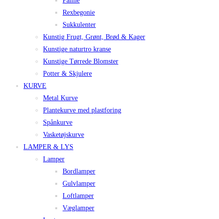
Palme
Rexbegonie
Sukkulenter
Kunstig Frugt, Grønt, Brød & Kager
Kunstige naturtro kranse
Kunstige Tørrede Blomster
Potter & Skjulere
KURVE
Metal Kurve
Plantekurve med plastforing
Spånkurve
Vasketøjskurve
LAMPER & LYS
Lamper
Bordlamper
Gulvlamper
Loftlamper
Væglamper