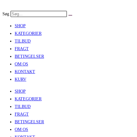
Skip
to
Søg
content
SHOP
KATEGORIER
TILBUD
FRAGT
BETINGELSER
OM OS
KONTAKT
KURV
SHOP
KATEGORIER
TILBUD
FRAGT
BETINGELSER
OM OS