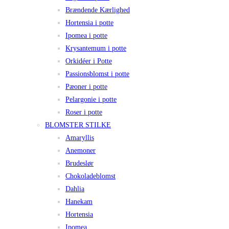
Brændende Kærlighed
Hortensia i potte
Ipomea i potte
Krysantemum i potte
Orkidéer i Potte
Passionsblomst i potte
Pæoner i potte
Pelargonie i potte
Roser i potte
BLOMSTER STILKE
Amaryllis
Anemoner
Brudeslør
Chokoladeblomst
Dahlia
Hanekam
Hortensia
Ipomea