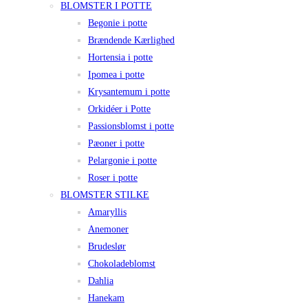
BLOMSTER I POTTE
Begonie i potte
Brændende Kærlighed
Hortensia i potte
Ipomea i potte
Krysantemum i potte
Orkidéer i Potte
Passionsblomst i potte
Pæoner i potte
Pelargonie i potte
Roser i potte
BLOMSTER STILKE
Amaryllis
Anemoner
Brudeslør
Chokoladeblomst
Dahlia
Hanekam