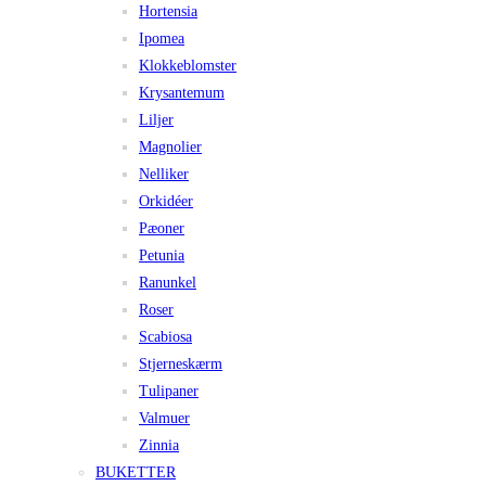
Hortensia
Ipomea
Klokkeblomster
Krysantemum
Liljer
Magnolier
Nelliker
Orkidéer
Pæoner
Petunia
Ranunkel
Roser
Scabiosa
Stjerneskærm
Tulipaner
Valmuer
Zinnia
BUKETTER