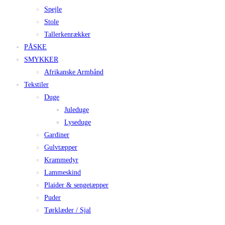
Spejle
Stole
Tallerkenrækker
PÅSKE
SMYKKER
Afrikanske Armbånd
Tekstiler
Duge
Juleduge
Lyseduge
Gardiner
Gulvtæpper
Krammedyr
Lammeskind
Plaider & sengetæpper
Puder
Tørklæder / Sjal