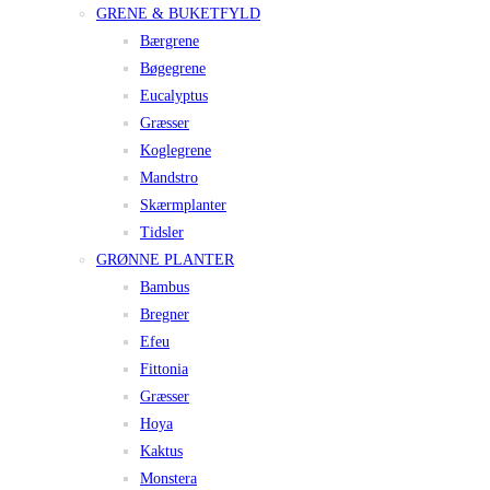
GRENE & BUKETFYLD
Bærgrene
Bøgegrene
Eucalyptus
Græsser
Koglegrene
Mandstro
Skærmplanter
Tidsler
GRØNNE PLANTER
Bambus
Bregner
Efeu
Fittonia
Græsser
Hoya
Kaktus
Monstera