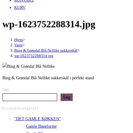
KONTAKT
KURV
wp-1623752288314.jpg
Hjem
>
Varer
>
Bing & Grøndal Blå Nellike sukkerskål
>
wp-1623752288314.jpg
Bing & Grøndal Blå Nellike sukkerskål i perfekt stand
Søg
Søg
Produktkategorier
"DET GAMLE KØKKEN"
Gamle Bageforme