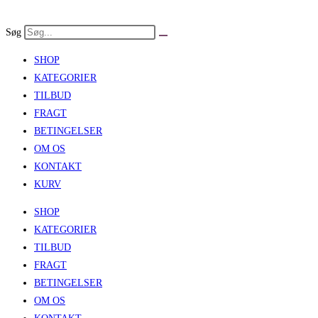
Skip
to
Søg
content
SHOP
KATEGORIER
TILBUD
FRAGT
BETINGELSER
OM OS
KONTAKT
KURV
SHOP
KATEGORIER
TILBUD
FRAGT
BETINGELSER
OM OS