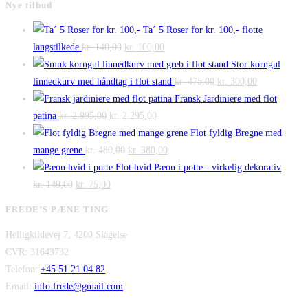
Nye tilbud
Ta´ 5 Roser for kr. 100,- flotte
Den
Den
langstilkede
kr.
140,00
kr.
100,00
oprindelige
aktuelle
Stor korngul
pris
pris
Den
Den
linnedkurv med håndtag i flot stand
kr.
475,00
kr.
300,00
var:
er:
oprindelige
aktuelle
Fransk Jardiniere med flot
Den
kr. 140,00.
Den
kr. 100,00.
pris
pris
patina
kr.
2.995,00
kr.
2.295,00
oprindelige
aktuelle
var:
er:
Flot fyldig Bregne med
pris
Den
pris
Den
kr. 475,00.
kr. 300,00.
mange grene
kr.
480,00
kr.
380,00
var:
oprindelige
er:
aktuelle
Flot hvid Pæon i potte - virkelig dekorativ
Den
kr. 2.995,00.
Den
pris
kr. 2.295,00.
pris
kr.
149,00
kr.
75,00
oprindelige
aktuelle
var:
er:
FREDE’S PÆNE TING
pris
pris
kr. 480,00.
kr. 380,00.
Helligkildevej 7, 4200 Slagelse
var:
er:
CVR: 31643732
kr. 149,00.
kr. 75,00.
Telefon:
+45 51 21 04 82
Email:
info.frede@gmail.com