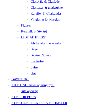
Glasskåle & Glasfade
Glasvaser & glaskrukker
Karafler & Glaskander
Vinglas & Drikkeglas
Figurer
Keramik & Stentøj
LIDT AF HVERT
Afrikanske Læderæsker
Bøger
Gevirer & horn
Kontorting
Syting
Ure
GAVEKORT
JULETING nisser ophæng pynt
Jule ophæng
KUN FOR BØRN
KUNSTIGE PLANTER & BLOMSTER