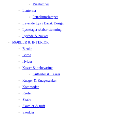
Væglamper
Lanterner
Petroliumslamper
Levende Lys i Dansk Design
Lysestager skaber stemning
Lysfade & bakker
MØBLER & INTERIØR
Bænke
Borde
Hylder
Kasser & opbevaring
Kufferter & Tasker
Knager & Knagerækker
Kommoder
Reoler
Skabe
Skamler & puff
Skodder