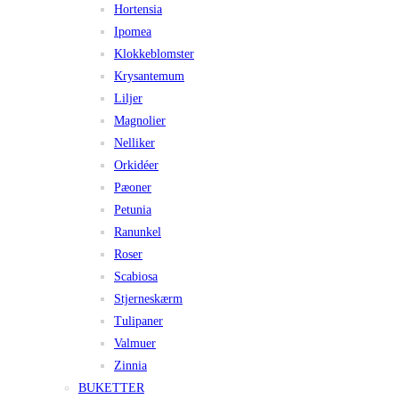
Hortensia
Ipomea
Klokkeblomster
Krysantemum
Liljer
Magnolier
Nelliker
Orkidéer
Pæoner
Petunia
Ranunkel
Roser
Scabiosa
Stjerneskærm
Tulipaner
Valmuer
Zinnia
BUKETTER