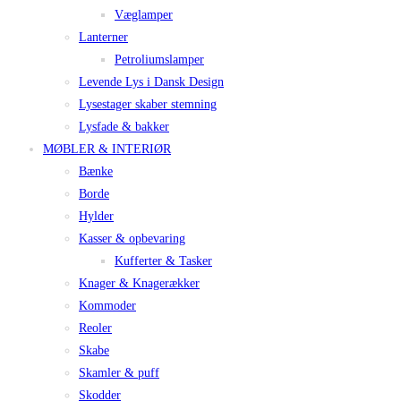
Væglamper
Lanterner
Petroliumslamper
Levende Lys i Dansk Design
Lysestager skaber stemning
Lysfade & bakker
MØBLER & INTERIØR
Bænke
Borde
Hylder
Kasser & opbevaring
Kufferter & Tasker
Knager & Knagerækker
Kommoder
Reoler
Skabe
Skamler & puff
Skodder