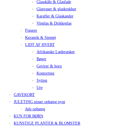
Glasskåle & Glasfade
Glasvaser & glaskrukker
Karafler & Glaskander
Vinglas & Drikkeglas
Figurer
Keramik & Stentøj
LIDT AF HVERT
Afrikanske Læderæsker
Bøger
Gevirer & horn
Kontorting
Syting
Ure
GAVEKORT
JULETING nisser ophæng pynt
Jule ophæng
KUN FOR BØRN
KUNSTIGE PLANTER & BLOMSTER