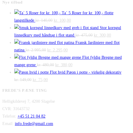
Nye tilbud
Ta´ 5 Roser for kr. 100,- flotte
Den
Den
langstilkede
kr.
140,00
kr.
100,00
oprindelige
aktuelle
Stor korngul
pris
pris
Den
Den
linnedkurv med håndtag i flot stand
kr.
475,00
kr.
300,00
var:
er:
oprindelige
aktuelle
Fransk Jardiniere med flot
Den
kr. 140,00.
Den
kr. 100,00.
pris
pris
patina
kr.
2.995,00
kr.
2.295,00
oprindelige
aktuelle
var:
er:
Flot fyldig Bregne med
pris
Den
pris
Den
kr. 475,00.
kr. 300,00.
mange grene
kr.
480,00
kr.
380,00
var:
oprindelige
er:
aktuelle
Flot hvid Pæon i potte - virkelig dekorativ
Den
kr. 2.995,00.
Den
pris
kr. 2.295,00.
pris
kr.
149,00
kr.
75,00
oprindelige
aktuelle
var:
er:
FREDE’S PÆNE TING
pris
pris
kr. 480,00.
kr. 380,00.
Helligkildevej 7, 4200 Slagelse
var:
er:
CVR: 31643732
kr. 149,00.
kr. 75,00.
Telefon:
+45 51 21 04 82
Email:
info.frede@gmail.com