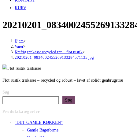
KONTAKT
KURV
20210201_0834002455269133284
Hjem
>
Varer
>
Kraftig trækasse recycled træ – flot rustik
>
20210201_0834002455269133284571135.jpg
Flot rustik trækasse – recycled og robust – lavet af solidt genbrugstræ
Søg
Søg
Produktkategorier
"DET GAMLE KØKKEN"
Gamle Bageforme