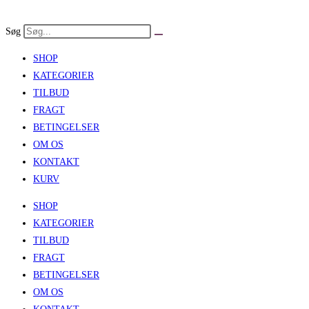
Skip
to
Søg
content
SHOP
KATEGORIER
TILBUD
FRAGT
BETINGELSER
OM OS
KONTAKT
KURV
SHOP
KATEGORIER
TILBUD
FRAGT
BETINGELSER
OM OS