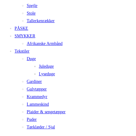
Spejle
Stole
Tallerkenrækker
PÅSKE
SMYKKER
Afrikanske Armbånd
Tekstiler
Duge
Juleduge
Lyseduge
Gardiner
Gulvtæpper
Krammedyr
Lammeskind
Plaider & sengetæpper
Puder
Tørklæder / Sjal