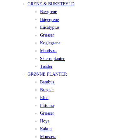
GRENE & BUKETFYLD
Bærgrene
Bøgegrene
Eucalyptus
Græsser
Koglegrene
Mandstro
Skærmplanter
Tidsler
GRØNNE PLANTER
Bambus
Bregner
Efeu
Fittonia
Græsser
Hoya
Kaktus
Monstera