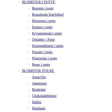
BLOMSTER I POTTE
Begonie i potte
Brændende Kærlighed
Hortensia i potte
Ipomea i potte
Krysantemum i potte
Orkidéer i Potte
Passionsblomst i potte
Pæoner i potte
Pelargonie i potte
Roser i potte
BLOMSTER STILKE
Amaryllis
Anemoner
Brudeslør
Chokoladeblomst
Dahlia
Hanekam