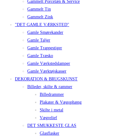
Gammelt Porcelæn & Service
Gammelt Tin
Gammelt Zink
"DET GAMLE VÆRKSTED"
Gamle Smørekander
Gamle Taljer
Gamle Trappestiger
Gamle Træsko
Gamle Værkstedslamper
Gamle Værktøjskasser
DEKORATION & BRUGSKUNST
Billeder, skilte & rammer
Billedrammer
Plakater & Vægophæng
Skilte i metal
Vægrelief
DET SMUKKESTE GLAS
Glasflasker