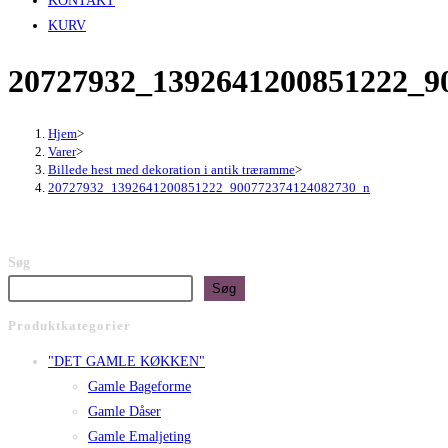
KONTAKT
KURV
20727932_1392641200851222_9
Hjem
>
Varer
>
Billede hest med dekoration i antik træramme
>
20727932_1392641200851222_900772374124082730_n
Søg
Søg
Produktkategorier
"DET GAMLE KØKKEN"
Gamle Bageforme
Gamle Dåser
Gamle Emaljeting