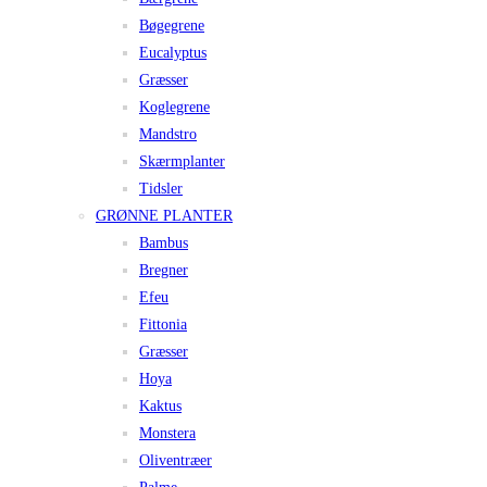
Bøgegrene
Eucalyptus
Græsser
Koglegrene
Mandstro
Skærmplanter
Tidsler
GRØNNE PLANTER
Bambus
Bregner
Efeu
Fittonia
Græsser
Hoya
Kaktus
Monstera
Oliventræer