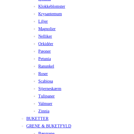
Klokkeblomster
Krysantemum
Liljer
Magnolier
Nelliker
Orkidéer
Pæoner
Petunia
Ranunkel
Roser
Scabiosa
Stjerneskærm
Tulipaner
Valmuer
Zinnia
BUKETTER
GRENE & BUKETFYLD
Bærgrene