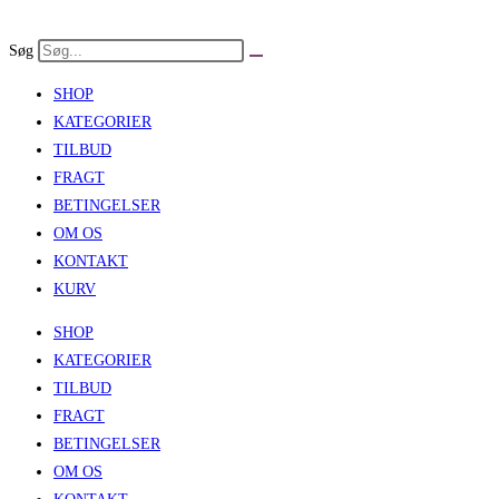
Skip
to
Søg
content
SHOP
KATEGORIER
TILBUD
FRAGT
BETINGELSER
OM OS
KONTAKT
KURV
SHOP
KATEGORIER
TILBUD
FRAGT
BETINGELSER
OM OS