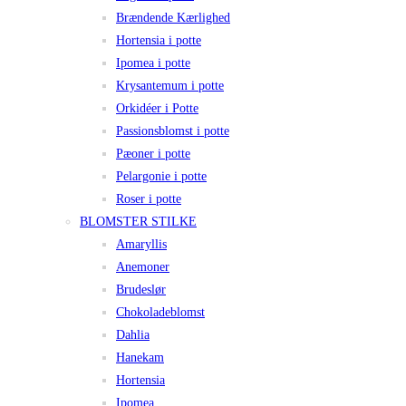
Brændende Kærlighed
Hortensia i potte
Ipomea i potte
Krysantemum i potte
Orkidéer i Potte
Passionsblomst i potte
Pæoner i potte
Pelargonie i potte
Roser i potte
BLOMSTER STILKE
Amaryllis
Anemoner
Brudeslør
Chokoladeblomst
Dahlia
Hanekam
Hortensia
Ipomea