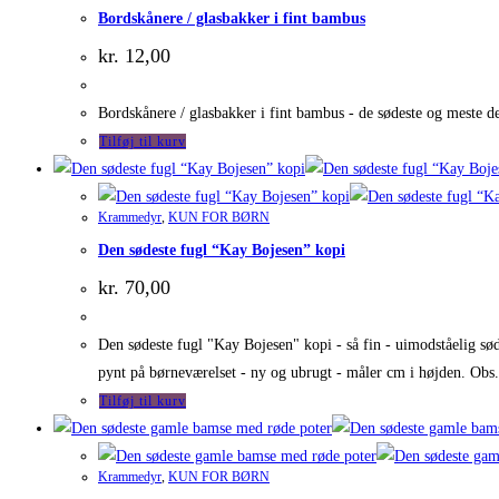
Bordskånere / glasbakker i fint bambus
kr.
12,00
Bordskånere / glasbakker i fint bambus - de sødeste og meste d
Tilføj til kurv
Krammedyr
,
KUN FOR BØRN
Den sødeste fugl “Kay Bojesen” kopi
kr.
70,00
Den sødeste fugl "Kay Bojesen" kopi - så fin - uimodståelig sød
pynt på børneværelset - ny og ubrugt - måler cm i højden. Obs.
Tilføj til kurv
Krammedyr
,
KUN FOR BØRN