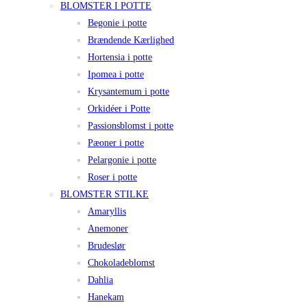
BLOMSTER I POTTE
Begonie i potte
Brændende Kærlighed
Hortensia i potte
Ipomea i potte
Krysantemum i potte
Orkidéer i Potte
Passionsblomst i potte
Pæoner i potte
Pelargonie i potte
Roser i potte
BLOMSTER STILKE
Amaryllis
Anemoner
Brudeslør
Chokoladeblomst
Dahlia
Hanekam