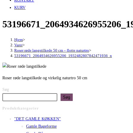
KONTAKT
KURV
53196671_2064934626955206_1
Hjem
>
Varer
>
Roser røde langstilkede 50 cm – flotte naturtro
>
53196671_2064934626955206_1932482807842471936_n
Roser røde langstilkede og virkelig naturtro 50 cm
Søg
Søg
Produktkategorier
"DET GAMLE KØKKEN"
Gamle Bageforme