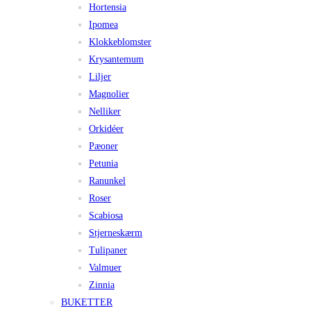
Hortensia
Ipomea
Klokkeblomster
Krysantemum
Liljer
Magnolier
Nelliker
Orkidéer
Pæoner
Petunia
Ranunkel
Roser
Scabiosa
Stjerneskærm
Tulipaner
Valmuer
Zinnia
BUKETTER