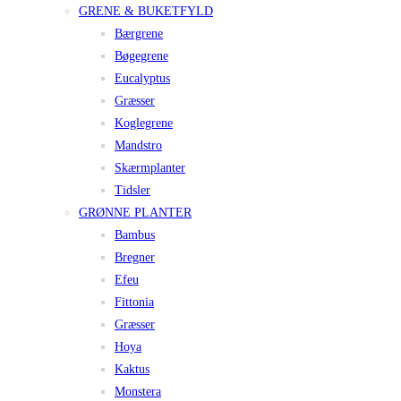
GRENE & BUKETFYLD
Bærgrene
Bøgegrene
Eucalyptus
Græsser
Koglegrene
Mandstro
Skærmplanter
Tidsler
GRØNNE PLANTER
Bambus
Bregner
Efeu
Fittonia
Græsser
Hoya
Kaktus
Monstera