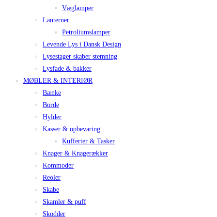
Væglamper
Lanterner
Petroliumslamper
Levende Lys i Dansk Design
Lysestager skaber stemning
Lysfade & bakker
MØBLER & INTERIØR
Bænke
Borde
Hylder
Kasser & opbevaring
Kufferter & Tasker
Knager & Knagerækker
Kommoder
Reoler
Skabe
Skamler & puff
Skodder