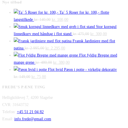
Nye tilbud
Ta´ 5 Roser for kr. 100,- flotte
Den
Den
langstilkede
kr.
140,00
kr.
100,00
oprindelige
aktuelle
Stor korngul
pris
pris
Den
Den
linnedkurv med håndtag i flot stand
kr.
475,00
kr.
300,00
var:
er:
oprindelige
aktuelle
Fransk Jardiniere med flot
Den
kr. 140,00.
Den
kr. 100,00.
pris
pris
patina
kr.
2.995,00
kr.
2.295,00
oprindelige
aktuelle
var:
er:
Flot fyldig Bregne med
pris
Den
pris
Den
kr. 475,00.
kr. 300,00.
mange grene
kr.
480,00
kr.
380,00
var:
oprindelige
er:
aktuelle
Flot hvid Pæon i potte - virkelig dekorativ
Den
kr. 2.995,00.
Den
pris
kr. 2.295,00.
pris
kr.
149,00
kr.
75,00
oprindelige
aktuelle
var:
er:
FREDE’S PÆNE TING
pris
pris
kr. 480,00.
kr. 380,00.
Helligkildevej 7, 4200 Slagelse
var:
er:
CVR: 31643732
kr. 149,00.
kr. 75,00.
Telefon:
+45 51 21 04 82
Email:
info.frede@gmail.com