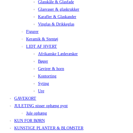
Glasskåle & Glasfade
Glasvaser & glaskrukker
Karafler & Glaskander
Vinglas & Drikkeglas
Figurer
Keramik & Stentøj
LIDT AF HVERT
Afrikanske Læderæsker
Bøger
Gevirer & horn
Kontorting
Syting
Ure
GAVEKORT
JULETING nisser ophæng pynt
Jule ophæng
KUN FOR BØRN
KUNSTIGE PLANTER & BLOMSTER