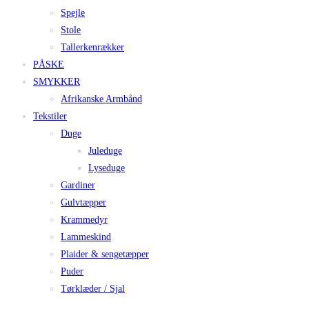
Spejle
Stole
Tallerkenrækker
PÅSKE
SMYKKER
Afrikanske Armbånd
Tekstiler
Duge
Juleduge
Lyseduge
Gardiner
Gulvtæpper
Krammedyr
Lammeskind
Plaider & sengetæpper
Puder
Tørklæder / Sjal