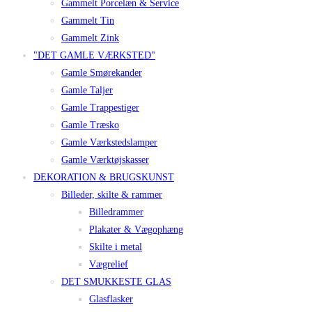
Gammelt Porcelæn & Service
Gammelt Tin
Gammelt Zink
"DET GAMLE VÆRKSTED"
Gamle Smørekander
Gamle Taljer
Gamle Trappestiger
Gamle Træsko
Gamle Værkstedslamper
Gamle Værktøjskasser
DEKORATION & BRUGSKUNST
Billeder, skilte & rammer
Billedrammer
Plakater & Vægophæng
Skilte i metal
Vægrelief
DET SMUKKESTE GLAS
Glasflasker