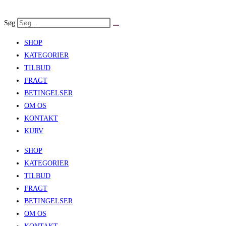
Skip
to
Søg
content
SHOP
KATEGORIER
TILBUD
FRAGT
BETINGELSER
OM OS
KONTAKT
KURV
SHOP
KATEGORIER
TILBUD
FRAGT
BETINGELSER
OM OS