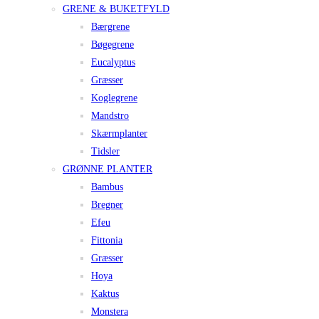
GRENE & BUKETFYLD
Bærgrene
Bøgegrene
Eucalyptus
Græsser
Koglegrene
Mandstro
Skærmplanter
Tidsler
GRØNNE PLANTER
Bambus
Bregner
Efeu
Fittonia
Græsser
Hoya
Kaktus
Monstera