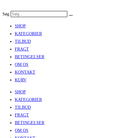
Skip
to
Søg
content
SHOP
KATEGORIER
TILBUD
FRAGT
BETINGELSER
OM OS
KONTAKT
KURV
SHOP
KATEGORIER
TILBUD
FRAGT
BETINGELSER
OM OS