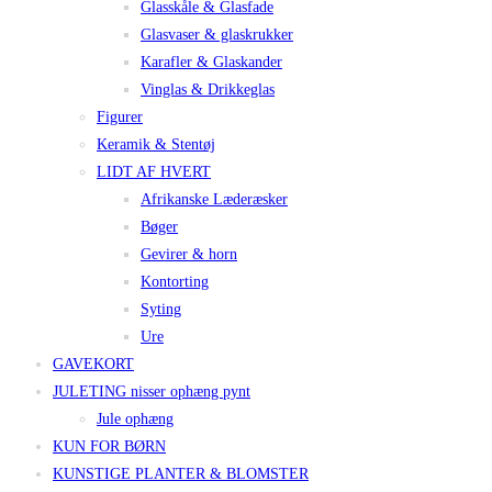
Glasskåle & Glasfade
Glasvaser & glaskrukker
Karafler & Glaskander
Vinglas & Drikkeglas
Figurer
Keramik & Stentøj
LIDT AF HVERT
Afrikanske Læderæsker
Bøger
Gevirer & horn
Kontorting
Syting
Ure
GAVEKORT
JULETING nisser ophæng pynt
Jule ophæng
KUN FOR BØRN
KUNSTIGE PLANTER & BLOMSTER