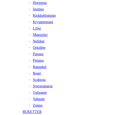
Hortensia
Ipomea
Klokkeblomster
Krysantemum
Liljer
Magnolier
Nelliker
Orkidéer
Pæoner
Petunia
Ranunkel
Roser
Scabiosa
Stjerneskærm
Tulipaner
Valmuer
Zinnia
BUKETTER