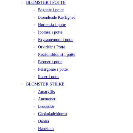
BLOMSTER I POTTE
Begonie i potte
Brændende Kærlighed
Hortensia i potte
Ipomea i potte
Krysantemum i potte
Orkidéer i Potte
Passionsblomst i potte
Pæoner i potte
Pelargonie i potte
Roser i potte
BLOMSTER STILKE
Amaryllis
Anemoner
Brudeslør
Chokoladeblomst
Dahlia
Hanekam