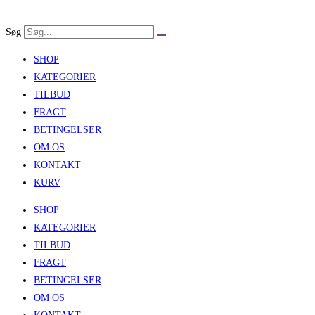
Skip
to
Søg
content
SHOP
KATEGORIER
TILBUD
FRAGT
BETINGELSER
OM OS
KONTAKT
KURV
SHOP
KATEGORIER
TILBUD
FRAGT
BETINGELSER
OM OS