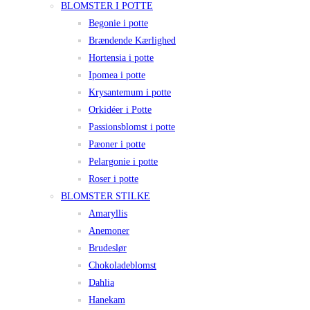
BLOMSTER I POTTE
Begonie i potte
Brændende Kærlighed
Hortensia i potte
Ipomea i potte
Krysantemum i potte
Orkidéer i Potte
Passionsblomst i potte
Pæoner i potte
Pelargonie i potte
Roser i potte
BLOMSTER STILKE
Amaryllis
Anemoner
Brudeslør
Chokoladeblomst
Dahlia
Hanekam