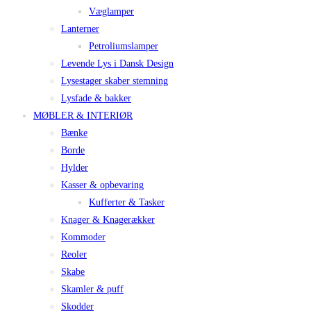
Væglamper
Lanterner
Petroliumslamper
Levende Lys i Dansk Design
Lysestager skaber stemning
Lysfade & bakker
MØBLER & INTERIØR
Bænke
Borde
Hylder
Kasser & opbevaring
Kufferter & Tasker
Knager & Knagerækker
Kommoder
Reoler
Skabe
Skamler & puff
Skodder