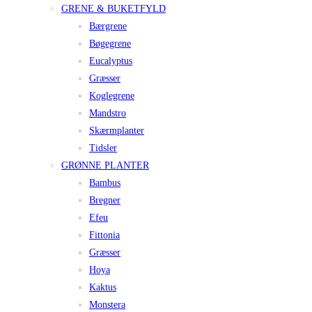
GRENE & BUKETFYLD
Bærgrene
Bøgegrene
Eucalyptus
Græsser
Koglegrene
Mandstro
Skærmplanter
Tidsler
GRØNNE PLANTER
Bambus
Bregner
Efeu
Fittonia
Græsser
Hoya
Kaktus
Monstera