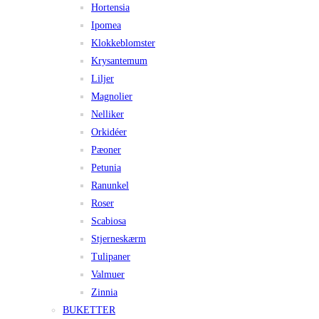
Hortensia
Ipomea
Klokkeblomster
Krysantemum
Liljer
Magnolier
Nelliker
Orkidéer
Pæoner
Petunia
Ranunkel
Roser
Scabiosa
Stjerneskærm
Tulipaner
Valmuer
Zinnia
BUKETTER