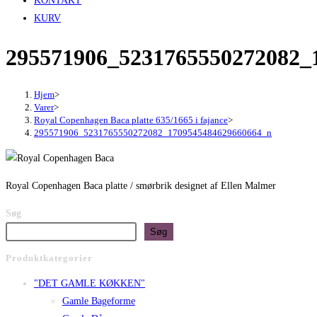
KONTAKT
KURV
295571906_5231765550272082_
Hjem
>
Varer
>
Royal Copenhagen Baca platte 635/1665 i fajance
>
295571906_5231765550272082_1709545484629660664_n
Royal Copenhagen Baca platte / smørbrik designet af Ellen Malmer
Søg
Søg
Produktkategorier
"DET GAMLE KØKKEN"
Gamle Bageforme