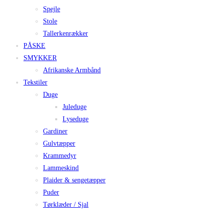
Spejle
Stole
Tallerkenrækker
PÅSKE
SMYKKER
Afrikanske Armbånd
Tekstiler
Duge
Juleduge
Lyseduge
Gardiner
Gulvtæpper
Krammedyr
Lammeskind
Plaider & sengetæpper
Puder
Tørklæder / Sjal