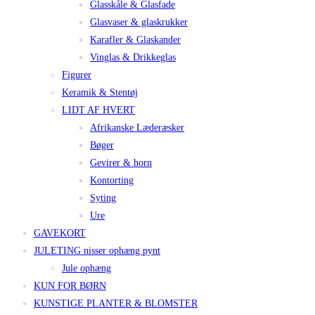
Glasskåle & Glasfade
Glasvaser & glaskrukker
Karafler & Glaskander
Vinglas & Drikkeglas
Figurer
Keramik & Stentøj
LIDT AF HVERT
Afrikanske Læderæsker
Bøger
Gevirer & horn
Kontorting
Syting
Ure
GAVEKORT
JULETING nisser ophæng pynt
Jule ophæng
KUN FOR BØRN
KUNSTIGE PLANTER & BLOMSTER