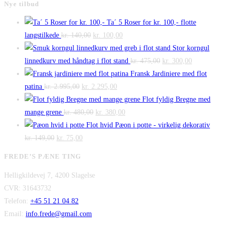
Nye tilbud
Ta´ 5 Roser for kr. 100,- flotte
Den
Den
langstilkede
kr.
140,00
kr.
100,00
oprindelige
aktuelle
Stor korngul
pris
pris
Den
Den
linnedkurv med håndtag i flot stand
kr.
475,00
kr.
300,00
var:
er:
oprindelige
aktuelle
Fransk Jardiniere med flot
Den
kr. 140,00.
Den
kr. 100,00.
pris
pris
patina
kr.
2.995,00
kr.
2.295,00
oprindelige
aktuelle
var:
er:
Flot fyldig Bregne med
pris
Den
pris
Den
kr. 475,00.
kr. 300,00.
mange grene
kr.
480,00
kr.
380,00
var:
oprindelige
er:
aktuelle
Flot hvid Pæon i potte - virkelig dekorativ
Den
kr. 2.995,00.
Den
pris
kr. 2.295,00.
pris
kr.
149,00
kr.
75,00
oprindelige
aktuelle
var:
er:
FREDE’S PÆNE TING
pris
pris
kr. 480,00.
kr. 380,00.
Helligkildevej 7, 4200 Slagelse
var:
er:
CVR: 31643732
kr. 149,00.
kr. 75,00.
Telefon:
+45 51 21 04 82
Email:
info.frede@gmail.com