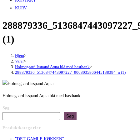
KONTAKT
KURV
288879336_5136847443097227_
(1)
Hjem
>
Varer
>
Holmegaard Isspand Aqua blå med basthank
>
288879336_5136847443097227_9008035866445138394_n (1)
Holmegaard isspand Aqua blå med basthank
Søg
Søg
Produktkategorier
"DET GAMLE KØKKEN"