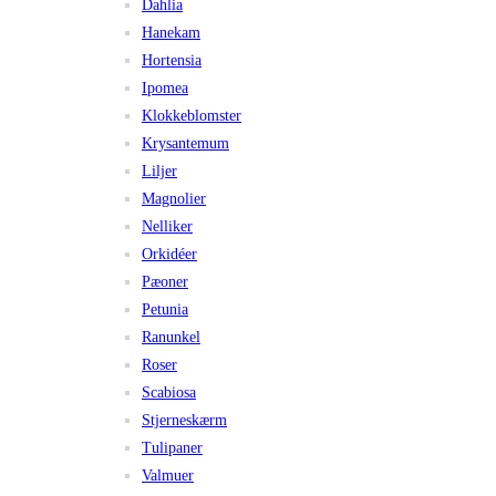
Dahlia
Hanekam
Hortensia
Ipomea
Klokkeblomster
Krysantemum
Liljer
Magnolier
Nelliker
Orkidéer
Pæoner
Petunia
Ranunkel
Roser
Scabiosa
Stjerneskærm
Tulipaner
Valmuer