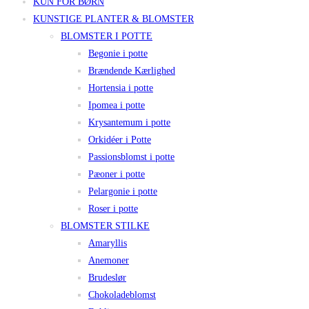
KUN FOR BØRN
KUNSTIGE PLANTER & BLOMSTER
BLOMSTER I POTTE
Begonie i potte
Brændende Kærlighed
Hortensia i potte
Ipomea i potte
Krysantemum i potte
Orkidéer i Potte
Passionsblomst i potte
Pæoner i potte
Pelargonie i potte
Roser i potte
BLOMSTER STILKE
Amaryllis
Anemoner
Brudeslør
Chokoladeblomst