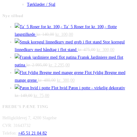
Tørklæder / Sjal
Nye tilbud
Ta´ 5 Roser for kr. 100,- flotte
Den
Den
langstilkede
kr.
140,00
kr.
100,00
oprindelige
aktuelle
Stor korngul
pris
pris
Den
Den
linnedkurv med håndtag i flot stand
kr.
475,00
kr.
300,00
var:
er:
oprindelige
aktuelle
Fransk Jardiniere med flot
Den
kr. 140,00.
Den
kr. 100,00.
pris
pris
patina
kr.
2.995,00
kr.
2.295,00
oprindelige
aktuelle
var:
er:
Flot fyldig Bregne med
pris
Den
pris
Den
kr. 475,00.
kr. 300,00.
mange grene
kr.
480,00
kr.
380,00
var:
oprindelige
er:
aktuelle
Flot hvid Pæon i potte - virkelig dekorativ
Den
kr. 2.995,00.
Den
pris
kr. 2.295,00.
pris
kr.
149,00
kr.
75,00
oprindelige
aktuelle
var:
er:
FREDE’S PÆNE TING
pris
pris
kr. 480,00.
kr. 380,00.
Helligkildevej 7, 4200 Slagelse
var:
er:
CVR: 31643732
kr. 149,00.
kr. 75,00.
Telefon:
+45 51 21 04 82