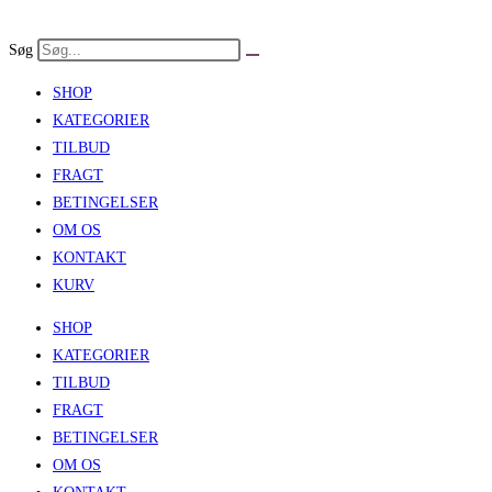
Skip
to
Søg
content
SHOP
KATEGORIER
TILBUD
FRAGT
BETINGELSER
OM OS
KONTAKT
KURV
SHOP
KATEGORIER
TILBUD
FRAGT
BETINGELSER
OM OS