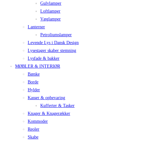
Gulvlamper
Loftlamper
Væglamper
Lanterner
Petroliumslamper
Levende Lys i Dansk Design
Lysestager skaber stemning
Lysfade & bakker
MØBLER & INTERIØR
Bænke
Borde
Hylder
Kasser & opbevaring
Kufferter & Tasker
Knager & Knagerækker
Kommoder
Reoler
Skabe