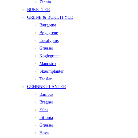
Zinnia
BUKETTER
GRENE & BUKETFYLD
Bærgrene
Bøgegrene
Eucalyptus
Græsser
Koglegrene
Mandstro
Skærmplanter
Tidsler
GRØNNE PLANTER
Bambus
Bregner
Efeu
Fittonia
Græsser
Hoya