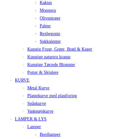
Kaktus
Monstera
Oliventræer
Palme
Rexbegonie
Sukkulenter
Kunstig Frugt, Grønt, Brød & Kager
Kunstige naturtro kranse
Kunstige Tørrede Blomster
Potter & Skjulere
KURVE
Metal Kurve
Plantekurve med plastforing
Spånkurve
Vasketøjskurve
LAMPER & LYS
Lamper
Bordlamper