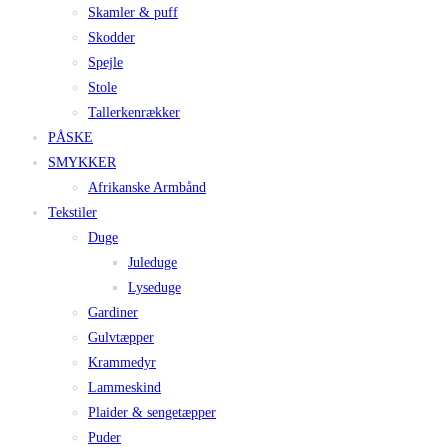
Skamler & puff
Skodder
Spejle
Stole
Tallerkenrækker
PÅSKE
SMYKKER
Afrikanske Armbånd
Tekstiler
Duge
Juleduge
Lyseduge
Gardiner
Gulvtæpper
Krammedyr
Lammeskind
Plaider & sengetæpper
Puder