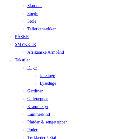
Skodder
Spejle
Stole
Tallerkenrækker
PÅSKE
SMYKKER
Afrikanske Armbånd
Tekstiler
Duge
Juleduge
Lyseduge
Gardiner
Gulvtæpper
Krammedyr
Lammeskind
Plaider & sengetæpper
Puder
Tørklæder / Sjal