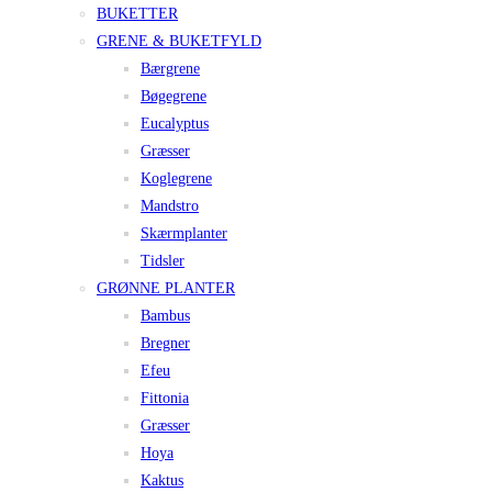
BUKETTER
GRENE & BUKETFYLD
Bærgrene
Bøgegrene
Eucalyptus
Græsser
Koglegrene
Mandstro
Skærmplanter
Tidsler
GRØNNE PLANTER
Bambus
Bregner
Efeu
Fittonia
Græsser
Hoya
Kaktus