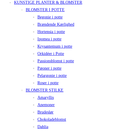
KUNSTIGE PLANTER & BLOMSTER
BLOMSTER I POTTE
Begonie i potte
Brændende Kærlighed
Hortensia i potte
Ipomea i potte
Krysantemum i potte
Orkidéer i Potte
Passionsblomst i potte
Pæoner i potte
Pelargonie i potte
Roser i potte
BLOMSTER STILKE
Amaryllis
Anemoner
Brudeslør
Chokoladeblomst
Dahlia