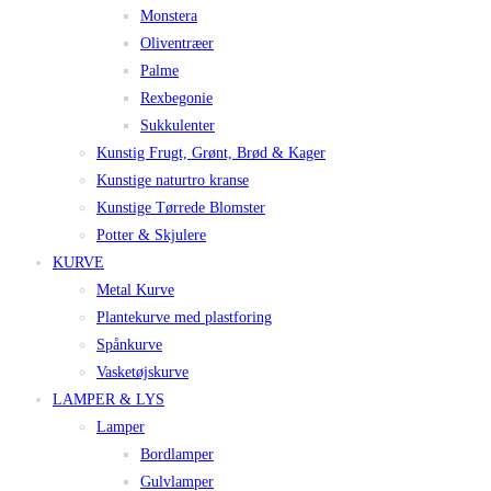
Monstera
Oliventræer
Palme
Rexbegonie
Sukkulenter
Kunstig Frugt, Grønt, Brød & Kager
Kunstige naturtro kranse
Kunstige Tørrede Blomster
Potter & Skjulere
KURVE
Metal Kurve
Plantekurve med plastforing
Spånkurve
Vasketøjskurve
LAMPER & LYS
Lamper
Bordlamper
Gulvlamper