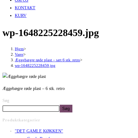
OM OS
KONTAKT
KURV
wp-1648225228459.jpg
Hjem
>
Varer
>
Æggebægre røde plast – sæt 6 stk. retro
>
wp-1648225228459.jpg
Æggebægre røde plast – 6 stk. retro
Søg
Søg
Produktkategorier
"DET GAMLE KØKKEN"