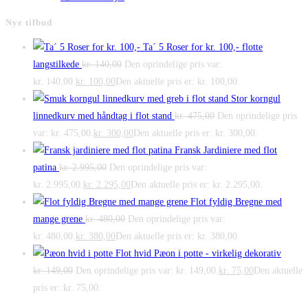
Nye tilbud
Ta´ 5 Roser for kr. 100,- flotte
langstilkede
kr.
140,00
Den oprindelige pris var:
kr. 140,00.
kr.
100,00
Den aktuelle pris er: kr. 100,00.
Stor korngul
linnedkurv med håndtag i flot stand
kr.
475,00
Den oprindelige pris
var: kr. 475,00.
kr.
300,00
Den aktuelle pris er: kr. 300,00.
Fransk Jardiniere med flot
patina
kr.
2.995,00
Den oprindelige pris var:
kr. 2.995,00.
kr.
2.295,00
Den aktuelle pris er: kr. 2.295,00.
Flot fyldig Bregne med
mange grene
kr.
480,00
Den oprindelige pris var:
kr. 480,00.
kr.
380,00
Den aktuelle pris er: kr. 380,00.
Flot hvid Pæon i potte - virkelig dekorativ
kr.
149,00
Den oprindelige pris var: kr. 149,00.
kr.
75,00
Den aktuelle
pris er: kr. 75,00.