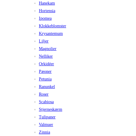
Hanekam
Hortensia
Ipomea
Klokkeblomster
Krysantemum
Liljer
Magnolier
Nelliker
Orkidéer
Pæoner
Petunia
Ranunkel
Roser
Scabiosa
Stjerneskærm
Tulipaner
Valmuer
Zinnia