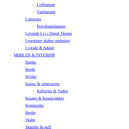
Loftlamper
Væglamper
Lanterner
Petroliumslamper
Levende Lys i Dansk Design
Lysestager skaber stemning
Lysfade & bakker
MØBLER & INTERIØR
Bænke
Borde
Hylder
Kasser & opbevaring
Kufferter & Tasker
Knager & Knagerækker
Kommoder
Reoler
Skabe
Skamler & puff