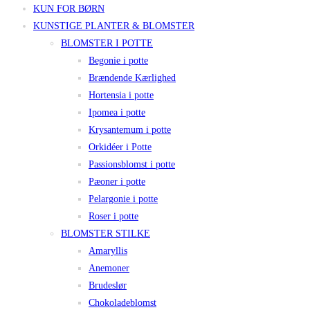
KUN FOR BØRN
KUNSTIGE PLANTER & BLOMSTER
BLOMSTER I POTTE
Begonie i potte
Brændende Kærlighed
Hortensia i potte
Ipomea i potte
Krysantemum i potte
Orkidéer i Potte
Passionsblomst i potte
Pæoner i potte
Pelargonie i potte
Roser i potte
BLOMSTER STILKE
Amaryllis
Anemoner
Brudeslør
Chokoladeblomst