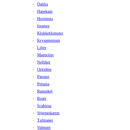
Dahlia
Hanekam
Hortensia
Ipomea
Klokkeblomster
Krysantemum
Liljer
Magnolier
Nelliker
Orkidéer
Pæoner
Petunia
Ranunkel
Roser
Scabiosa
Stjerneskærm
Tulipaner
Valmuer