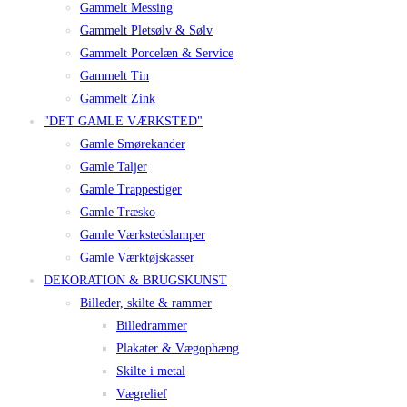
Gammelt Messing
Gammelt Pletsølv & Sølv
Gammelt Porcelæn & Service
Gammelt Tin
Gammelt Zink
"DET GAMLE VÆRKSTED"
Gamle Smørekander
Gamle Taljer
Gamle Trappestiger
Gamle Træsko
Gamle Værkstedslamper
Gamle Værktøjskasser
DEKORATION & BRUGSKUNST
Billeder, skilte & rammer
Billedrammer
Plakater & Vægophæng
Skilte i metal
Vægrelief