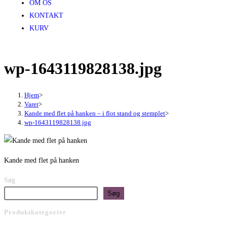
OM OS
KONTAKT
KURV
wp-1643119828138.jpg
Hjem
>
Varer
>
Kande med flet på hanken – i flot stand og stemplet
>
wp-1643119828138.jpg
Kande med flet på hanken
Søg
Søg
Produktkategorier