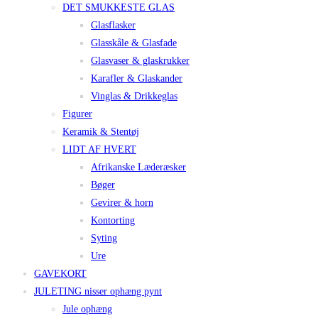
DET SMUKKESTE GLAS
Glasflasker
Glasskåle & Glasfade
Glasvaser & glaskrukker
Karafler & Glaskander
Vinglas & Drikkeglas
Figurer
Keramik & Stentøj
LIDT AF HVERT
Afrikanske Læderæsker
Bøger
Gevirer & horn
Kontorting
Syting
Ure
GAVEKORT
JULETING nisser ophæng pynt
Jule ophæng