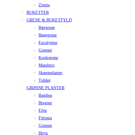
Zinnia
BUKETTER
GRENE & BUKETFYLD
Bærgrene
Bøgegrene
Eucalyptus
Græsser
Koglegrene
Mandstro
Skærmplanter
Tidsler
GRØNNE PLANTER
Bambus
Bregner
Efeu
Fittonia
Græsser
Hoya