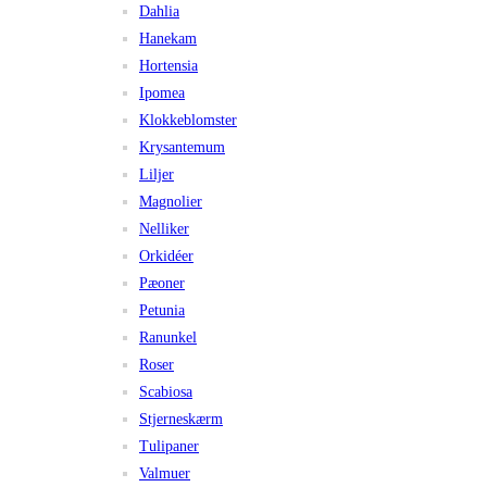
Dahlia
Hanekam
Hortensia
Ipomea
Klokkeblomster
Krysantemum
Liljer
Magnolier
Nelliker
Orkidéer
Pæoner
Petunia
Ranunkel
Roser
Scabiosa
Stjerneskærm
Tulipaner
Valmuer