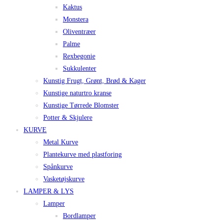
Kaktus
Monstera
Oliventræer
Palme
Rexbegonie
Sukkulenter
Kunstig Frugt, Grønt, Brød & Kager
Kunstige naturtro kranse
Kunstige Tørrede Blomster
Potter & Skjulere
KURVE
Metal Kurve
Plantekurve med plastforing
Spånkurve
Vasketøjskurve
LAMPER & LYS
Lamper
Bordlamper