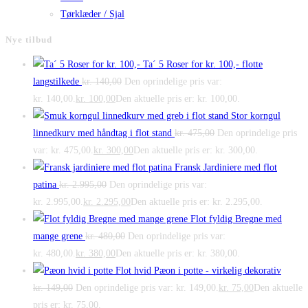
Tørklæder / Sjal
Nye tilbud
Ta´ 5 Roser for kr. 100,- flotte
langstilkede
kr.
140,00
Den oprindelige pris var:
kr. 140,00.
kr.
100,00
Den aktuelle pris er: kr. 100,00.
Stor korngul
linnedkurv med håndtag i flot stand
kr.
475,00
Den oprindelige pris
var: kr. 475,00.
kr.
300,00
Den aktuelle pris er: kr. 300,00.
Fransk Jardiniere med flot
patina
kr.
2.995,00
Den oprindelige pris var:
kr. 2.995,00.
kr.
2.295,00
Den aktuelle pris er: kr. 2.295,00.
Flot fyldig Bregne med
mange grene
kr.
480,00
Den oprindelige pris var:
kr. 480,00.
kr.
380,00
Den aktuelle pris er: kr. 380,00.
Flot hvid Pæon i potte - virkelig dekorativ
kr.
149,00
Den oprindelige pris var: kr. 149,00.
kr.
75,00
Den aktuelle
pris er: kr. 75,00.