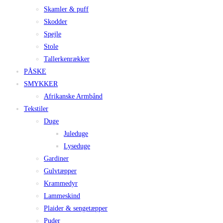
Skamler & puff
Skodder
Spejle
Stole
Tallerkenrækker
PÅSKE
SMYKKER
Afrikanske Armbånd
Tekstiler
Duge
Juleduge
Lyseduge
Gardiner
Gulvtæpper
Krammedyr
Lammeskind
Plaider & sengetæpper
Puder