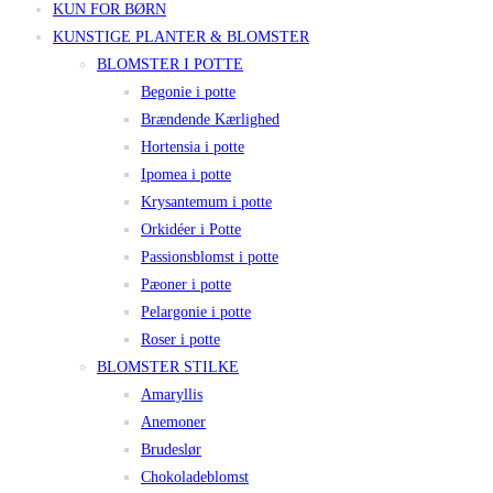
KUN FOR BØRN
KUNSTIGE PLANTER & BLOMSTER
BLOMSTER I POTTE
Begonie i potte
Brændende Kærlighed
Hortensia i potte
Ipomea i potte
Krysantemum i potte
Orkidéer i Potte
Passionsblomst i potte
Pæoner i potte
Pelargonie i potte
Roser i potte
BLOMSTER STILKE
Amaryllis
Anemoner
Brudeslør
Chokoladeblomst