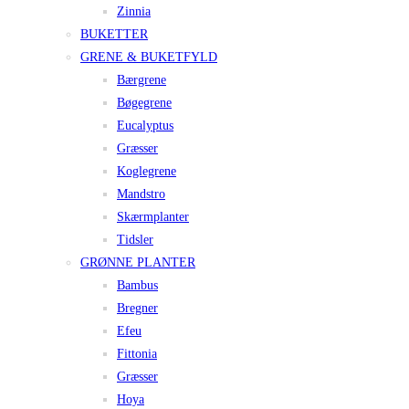
Zinnia
BUKETTER
GRENE & BUKETFYLD
Bærgrene
Bøgegrene
Eucalyptus
Græsser
Koglegrene
Mandstro
Skærmplanter
Tidsler
GRØNNE PLANTER
Bambus
Bregner
Efeu
Fittonia
Græsser
Hoya