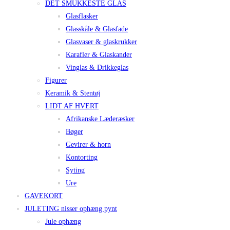
DET SMUKKESTE GLAS
Glasflasker
Glasskåle & Glasfade
Glasvaser & glaskrukker
Karafler & Glaskander
Vinglas & Drikkeglas
Figurer
Keramik & Stentøj
LIDT AF HVERT
Afrikanske Læderæsker
Bøger
Gevirer & horn
Kontorting
Syting
Ure
GAVEKORT
JULETING nisser ophæng pynt
Jule ophæng