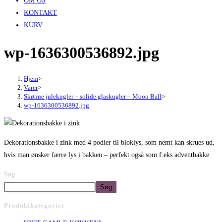
OM OS
KONTAKT
KURV
wp-1636300536892.jpg
Hjem
>
Varer
>
Skønne julekugler – solide glaskugler – Moon Ball
>
wp-1636300536892.jpg
Dekorationsbakke i zink med 4 podier til bloklys, som nemt kan skrues ud,
hvis man ønsker færre lys i bakken – perfekt også som f.eks adventbakke
Søg
Søg
Produktkategorier