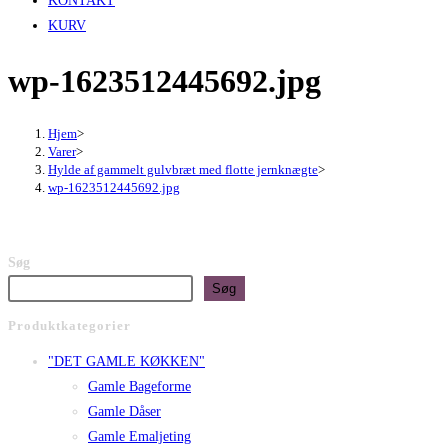
KONTAKT
KURV
wp-1623512445692.jpg
Hjem
>
Varer
>
Hylde af gammelt gulvbræt med flotte jernknægte
>
wp-1623512445692.jpg
Søg
Søg
Produktkategorier
"DET GAMLE KØKKEN"
Gamle Bageforme
Gamle Dåser
Gamle Emaljeting