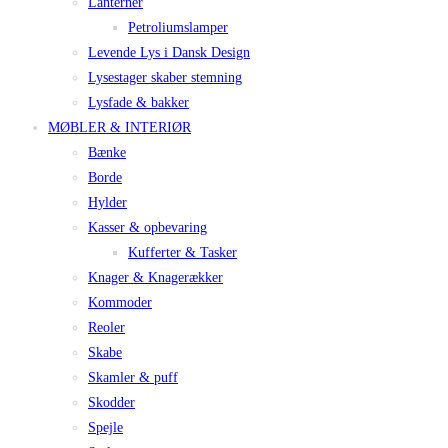
Lanterner
Petroliumslamper
Levende Lys i Dansk Design
Lysestager skaber stemning
Lysfade & bakker
MØBLER & INTERIØR
Bænke
Borde
Hylder
Kasser & opbevaring
Kufferter & Tasker
Knager & Knagerækker
Kommoder
Reoler
Skabe
Skamler & puff
Skodder
Spejle