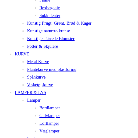
Palme
Rexbegonie
Sukkulenter
Kunstig Frugt, Grønt, Brød & Kager
Kunstige naturtro kranse
Kunstige Tørrede Blomster
Potter & Skjulere
KURVE
Metal Kurve
Plantekurve med plastforing
Spånkurve
Vasketøjskurve
LAMPER & LYS
Lamper
Bordlamper
Gulvlamper
Loftlamper
Væglamper