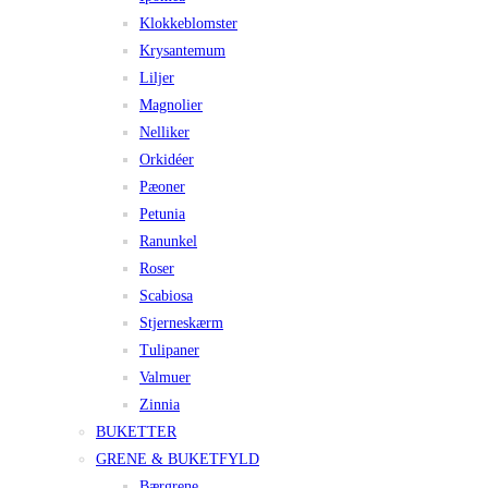
Klokkeblomster
Krysantemum
Liljer
Magnolier
Nelliker
Orkidéer
Pæoner
Petunia
Ranunkel
Roser
Scabiosa
Stjerneskærm
Tulipaner
Valmuer
Zinnia
BUKETTER
GRENE & BUKETFYLD
Bærgrene