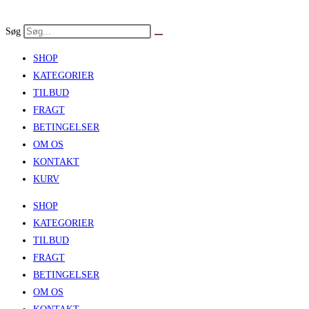
Skip
to
Søg
content
SHOP
KATEGORIER
TILBUD
FRAGT
BETINGELSER
OM OS
KONTAKT
KURV
SHOP
KATEGORIER
TILBUD
FRAGT
BETINGELSER
OM OS