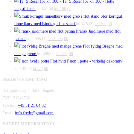
Ta´ 5 Roser for kr. 100,- flotte
Den
Den
langstilkede
kr.
140,00
kr.
100,00
oprindelige
aktuelle
Stor korngul
pris
pris
Den
Den
linnedkurv med håndtag i flot stand
kr.
475,00
kr.
300,00
var:
er:
oprindelige
aktuelle
Fransk Jardiniere med flot
Den
kr. 140,00.
Den
kr. 100,00.
pris
pris
patina
kr.
2.995,00
kr.
2.295,00
oprindelige
aktuelle
var:
er:
Flot fyldig Bregne med
pris
Den
pris
Den
kr. 475,00.
kr. 300,00.
mange grene
kr.
480,00
kr.
380,00
var:
oprindelige
er:
aktuelle
Flot hvid Pæon i potte - virkelig dekorativ
Den
kr. 2.995,00.
Den
pris
kr. 2.295,00.
pris
kr.
149,00
kr.
75,00
oprindelige
aktuelle
var:
er:
FREDE’S PÆNE TING
pris
pris
kr. 480,00.
kr. 380,00.
Helligkildevej 7, 4200 Slagelse
var:
er:
CVR: 31643732
kr. 149,00.
kr. 75,00.
Telefon:
+45 51 21 04 82
Email:
info.frede@gmail.com
HANDELSINFORMATION