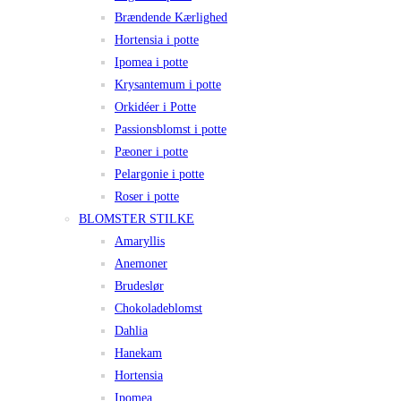
Brændende Kærlighed
Hortensia i potte
Ipomea i potte
Krysantemum i potte
Orkidéer i Potte
Passionsblomst i potte
Pæoner i potte
Pelargonie i potte
Roser i potte
BLOMSTER STILKE
Amaryllis
Anemoner
Brudeslør
Chokoladeblomst
Dahlia
Hanekam
Hortensia
Ipomea