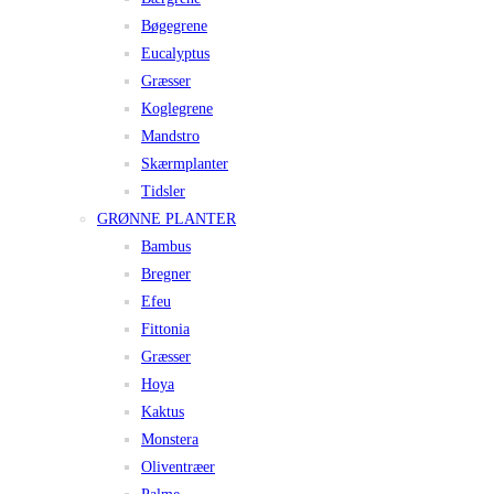
Bøgegrene
Eucalyptus
Græsser
Koglegrene
Mandstro
Skærmplanter
Tidsler
GRØNNE PLANTER
Bambus
Bregner
Efeu
Fittonia
Græsser
Hoya
Kaktus
Monstera
Oliventræer