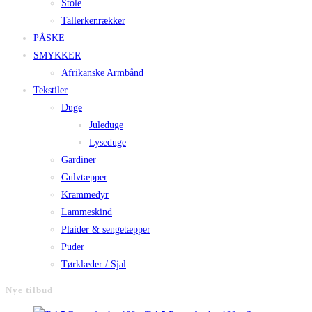
Stole
Tallerkenrækker
PÅSKE
SMYKKER
Afrikanske Armbånd
Tekstiler
Duge
Juleduge
Lyseduge
Gardiner
Gulvtæpper
Krammedyr
Lammeskind
Plaider & sengetæpper
Puder
Tørklæder / Sjal
Nye tilbud