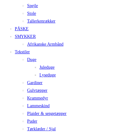
Spejle
Stole
Tallerkenrækker
PÅSKE
SMYKKER
Afrikanske Armbånd
Tekstiler
Duge
Juleduge
Lyseduge
Gardiner
Gulvtæpper
Krammedyr
Lammeskind
Plaider & sengetæpper
Puder
Tørklæder / Sjal