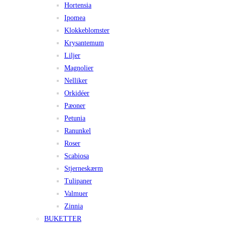
Hortensia
Ipomea
Klokkeblomster
Krysantemum
Liljer
Magnolier
Nelliker
Orkidéer
Pæoner
Petunia
Ranunkel
Roser
Scabiosa
Stjerneskærm
Tulipaner
Valmuer
Zinnia
BUKETTER