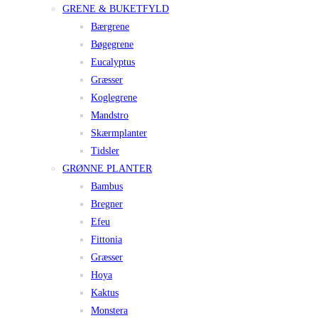
GRENE & BUKETFYLD
Bærgrene
Bøgegrene
Eucalyptus
Græsser
Koglegrene
Mandstro
Skærmplanter
Tidsler
GRØNNE PLANTER
Bambus
Bregner
Efeu
Fittonia
Græsser
Hoya
Kaktus
Monstera