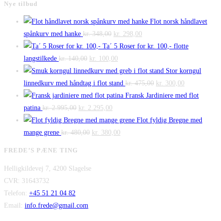
Nye tilbud
Flot norsk håndlavet
Den
Den
spånkurv med hanke
kr.
348,00
kr.
298,00
oprindelige
aktuelle
Ta´ 5 Roser for kr. 100,- flotte
Den
pris
Den
pris
langstilkede
kr.
140,00
kr.
100,00
oprindelige
var:
aktuelle
er:
Stor korngul
pris
kr. 348,00.
pris
kr. 298,00.
Den
Den
linnedkurv med håndtag i flot stand
kr.
475,00
kr.
300,00
var:
er:
oprindelige
aktuelle
Fransk Jardiniere med flot
Den
kr. 140,00.
Den
kr. 100,00.
pris
pris
patina
kr.
2.995,00
kr.
2.295,00
oprindelige
aktuelle
var:
er:
Flot fyldig Bregne med
pris
Den
pris
Den
kr. 475,00.
kr. 300,00.
mange grene
kr.
480,00
kr.
380,00
var:
oprindelige
er:
aktuelle
FREDE’S PÆNE TING
kr. 2.995,00.
pris
kr. 2.295,00.
pris
Helligkildevej 7, 4200 Slagelse
var:
er:
CVR: 31643732
kr. 480,00.
kr. 380,00.
Telefon:
+45 51 21 04 82
Email:
info.frede@gmail.com