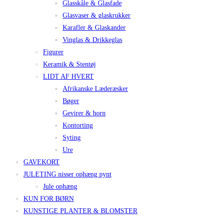
Glasskåle & Glasfade
Glasvaser & glaskrukker
Karafler & Glaskander
Vinglas & Drikkeglas
Figurer
Keramik & Stentøj
LIDT AF HVERT
Afrikanske Læderæsker
Bøger
Gevirer & horn
Kontorting
Syting
Ure
GAVEKORT
JULETING nisser ophæng pynt
Jule ophæng
KUN FOR BØRN
KUNSTIGE PLANTER & BLOMSTER