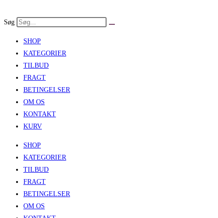
Skip
to
Søg
content
SHOP
KATEGORIER
TILBUD
FRAGT
BETINGELSER
OM OS
KONTAKT
KURV
SHOP
KATEGORIER
TILBUD
FRAGT
BETINGELSER
OM OS