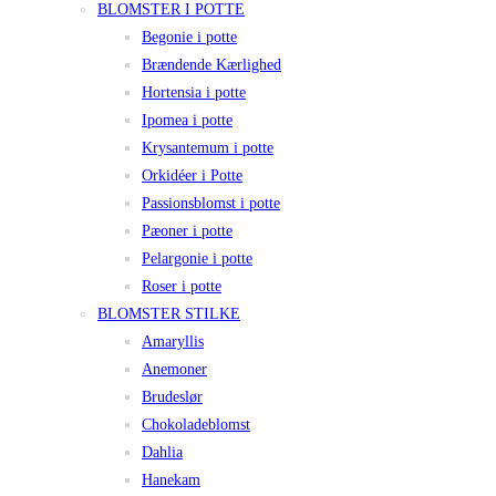
BLOMSTER I POTTE
Begonie i potte
Brændende Kærlighed
Hortensia i potte
Ipomea i potte
Krysantemum i potte
Orkidéer i Potte
Passionsblomst i potte
Pæoner i potte
Pelargonie i potte
Roser i potte
BLOMSTER STILKE
Amaryllis
Anemoner
Brudeslør
Chokoladeblomst
Dahlia
Hanekam