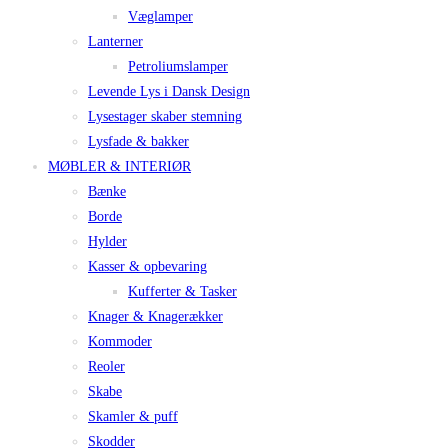
Væglamper
Lanterner
Petroliumslamper
Levende Lys i Dansk Design
Lysestager skaber stemning
Lysfade & bakker
MØBLER & INTERIØR
Bænke
Borde
Hylder
Kasser & opbevaring
Kufferter & Tasker
Knager & Knagerækker
Kommoder
Reoler
Skabe
Skamler & puff
Skodder