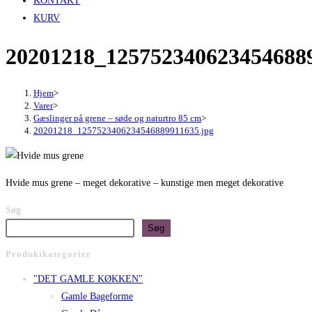
KONTAKT
KURV
20201218_1257523406234546889
Hjem
>
Varer
>
Gæslinger på grene – søde og naturtro 85 cm
>
20201218_1257523406234546889911635.jpg
Hvide mus grene – meget dekorative – kunstige men meget dekorative
Søg
Søg
Produktkategorier
"DET GAMLE KØKKEN"
Gamle Bageforme