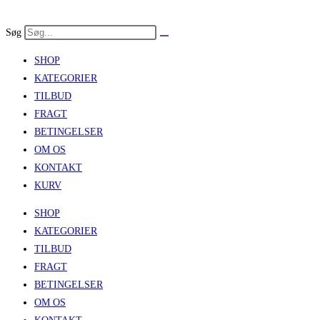
Skip
to
Søg
content
SHOP
KATEGORIER
TILBUD
FRAGT
BETINGELSER
OM OS
KONTAKT
KURV
SHOP
KATEGORIER
TILBUD
FRAGT
BETINGELSER
OM OS