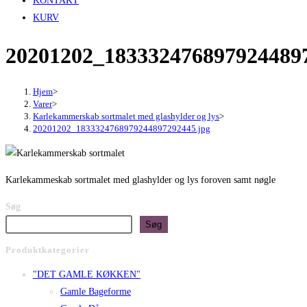
KONTAKT
KURV
20201202_1833324768979244897
Hjem
>
Varer
>
Karlekammerskab sortmalet med glashylder og lys
>
20201202_1833324768979244897292445.jpg
Karlekammeskab sortmalet med glashylder og lys foroven samt nøgle
Søg
Søg
Produktkategorier
"DET GAMLE KØKKEN"
Gamle Bageforme