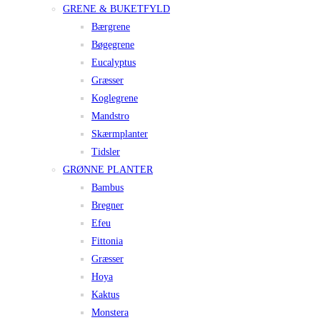
GRENE & BUKETFYLD
Bærgrene
Bøgegrene
Eucalyptus
Græsser
Koglegrene
Mandstro
Skærmplanter
Tidsler
GRØNNE PLANTER
Bambus
Bregner
Efeu
Fittonia
Græsser
Hoya
Kaktus
Monstera