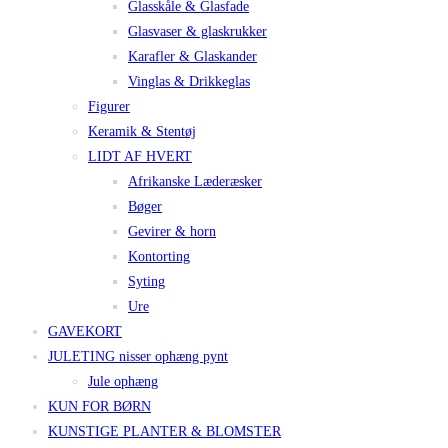
Glasskåle & Glasfade
Glasvaser & glaskrukker
Karafler & Glaskander
Vinglas & Drikkeglas
Figurer
Keramik & Stentøj
LIDT AF HVERT
Afrikanske Læderæsker
Bøger
Gevirer & horn
Kontorting
Syting
Ure
GAVEKORT
JULETING nisser ophæng pynt
Jule ophæng
KUN FOR BØRN
KUNSTIGE PLANTER & BLOMSTER