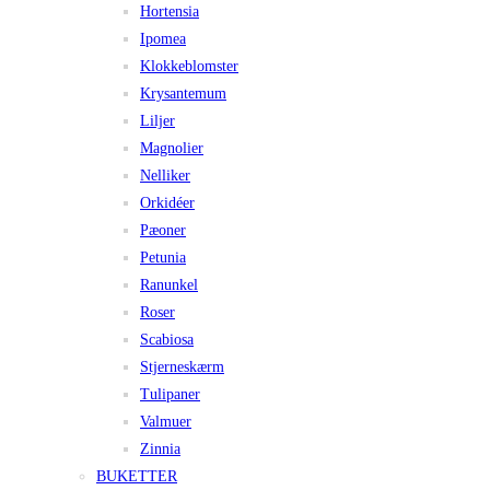
Hortensia
Ipomea
Klokkeblomster
Krysantemum
Liljer
Magnolier
Nelliker
Orkidéer
Pæoner
Petunia
Ranunkel
Roser
Scabiosa
Stjerneskærm
Tulipaner
Valmuer
Zinnia
BUKETTER