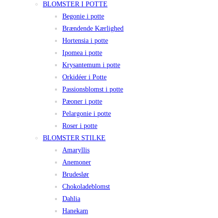
BLOMSTER I POTTE
Begonie i potte
Brændende Kærlighed
Hortensia i potte
Ipomea i potte
Krysantemum i potte
Orkidéer i Potte
Passionsblomst i potte
Pæoner i potte
Pelargonie i potte
Roser i potte
BLOMSTER STILKE
Amaryllis
Anemoner
Brudeslør
Chokoladeblomst
Dahlia
Hanekam