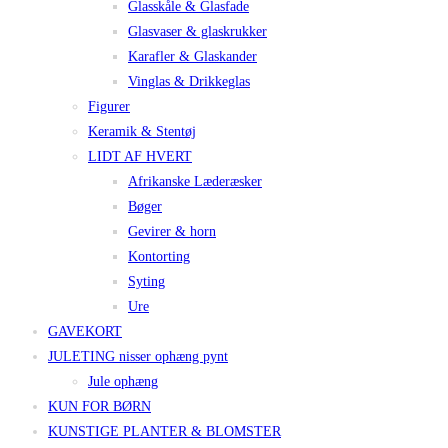
Glasskåle & Glasfade
Glasvaser & glaskrukker
Karafler & Glaskander
Vinglas & Drikkeglas
Figurer
Keramik & Stentøj
LIDT AF HVERT
Afrikanske Læderæsker
Bøger
Gevirer & horn
Kontorting
Syting
Ure
GAVEKORT
JULETING nisser ophæng pynt
Jule ophæng
KUN FOR BØRN
KUNSTIGE PLANTER & BLOMSTER