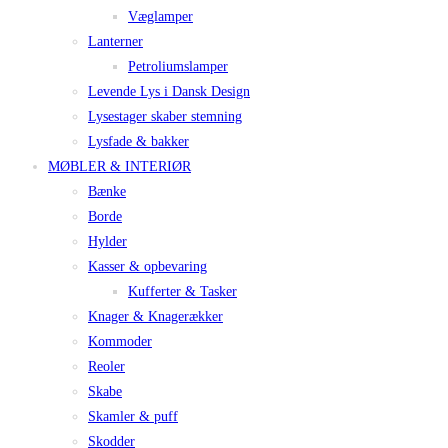
Væglamper
Lanterner
Petroliumslamper
Levende Lys i Dansk Design
Lysestager skaber stemning
Lysfade & bakker
MØBLER & INTERIØR
Bænke
Borde
Hylder
Kasser & opbevaring
Kufferter & Tasker
Knager & Knagerækker
Kommoder
Reoler
Skabe
Skamler & puff
Skodder