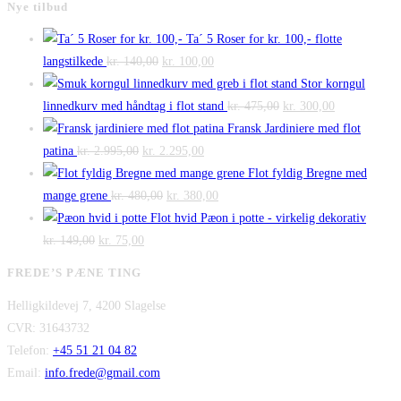
Nye tilbud
Ta´ 5 Roser for kr. 100,- flotte
Den
Den
langstilkede
kr.
140,00
kr.
100,00
oprindelige
aktuelle
Stor korngul
pris
pris
Den
Den
linnedkurv med håndtag i flot stand
kr.
475,00
kr.
300,00
var:
er:
oprindelige
aktuelle
Fransk Jardiniere med flot
Den
kr. 140,00.
Den
kr. 100,00.
pris
pris
patina
kr.
2.995,00
kr.
2.295,00
oprindelige
aktuelle
var:
er:
Flot fyldig Bregne med
pris
Den
pris
Den
kr. 475,00.
kr. 300,00.
mange grene
kr.
480,00
kr.
380,00
var:
oprindelige
er:
aktuelle
Flot hvid Pæon i potte - virkelig dekorativ
Den
kr. 2.995,00.
Den
pris
kr. 2.295,00.
pris
kr.
149,00
kr.
75,00
oprindelige
aktuelle
var:
er:
FREDE’S PÆNE TING
pris
pris
kr. 480,00.
kr. 380,00.
Helligkildevej 7, 4200 Slagelse
var:
er:
CVR: 31643732
kr. 149,00.
kr. 75,00.
Telefon:
+45 51 21 04 82
Email:
info.frede@gmail.com