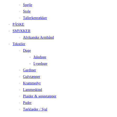
Spejle
Stole
Tallerkenrækker
PÅSKE
SMYKKER
Afrikanske Armbånd
Tekstiler
Duge
Juleduge
Lyseduge
Gardiner
Gulvtæpper
Krammedyr
Lammeskind
Plaider & sengetæpper
Puder
Tørklæder / Sjal