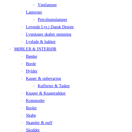
Væglamper
Lanterner
Petroliumslamper
Levende Lys i Dansk Design
Lysestager skaber stemning
Lysfade & bakker
MØBLER & INTERIØR
Bænke
Borde
Hylder
Kasser & opbevaring
Kufferter & Tasker
Knager & Knagerækker
Kommoder
Reoler
Skabe
Skamler & puff
Skodder