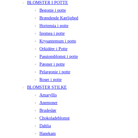
BLOMSTER I POTTE
Begonie i potte
Brændende Kærlighed
Hortensia i potte
Ipomea i potte
Krysantemum i potte
Orkidéer i Potte
Passionsblomst i potte
Pæoner i potte
Pelargonie i potte
Roser i potte
BLOMSTER STILKE
Amaryllis
Anemoner
Brudeslør
Chokoladeblomst
Dahlia
Hanekam