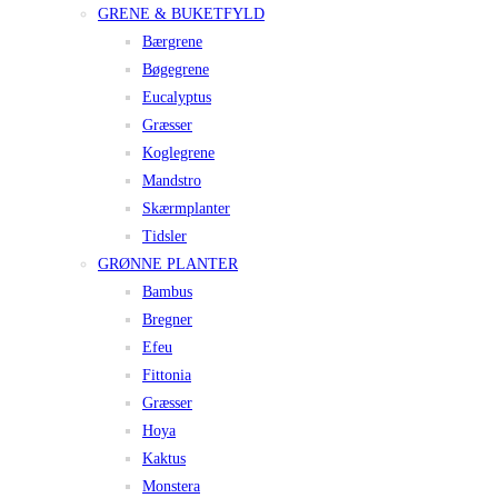
GRENE & BUKETFYLD
Bærgrene
Bøgegrene
Eucalyptus
Græsser
Koglegrene
Mandstro
Skærmplanter
Tidsler
GRØNNE PLANTER
Bambus
Bregner
Efeu
Fittonia
Græsser
Hoya
Kaktus
Monstera