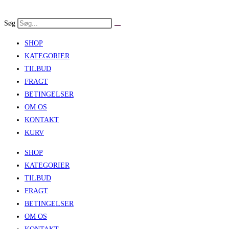
Skip
to
Søg
content
SHOP
KATEGORIER
TILBUD
FRAGT
BETINGELSER
OM OS
KONTAKT
KURV
SHOP
KATEGORIER
TILBUD
FRAGT
BETINGELSER
OM OS