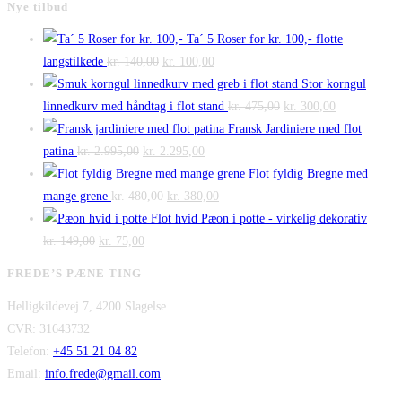
Nye tilbud
Ta´ 5 Roser for kr. 100,- flotte
Den
Den
langstilkede
kr.
140,00
kr.
100,00
oprindelige
aktuelle
Stor korngul
pris
pris
Den
Den
linnedkurv med håndtag i flot stand
kr.
475,00
kr.
300,00
var:
er:
oprindelige
aktuelle
Fransk Jardiniere med flot
Den
kr. 140,00.
Den
kr. 100,00.
pris
pris
patina
kr.
2.995,00
kr.
2.295,00
oprindelige
aktuelle
var:
er:
Flot fyldig Bregne med
pris
Den
pris
Den
kr. 475,00.
kr. 300,00.
mange grene
kr.
480,00
kr.
380,00
var:
oprindelige
er:
aktuelle
Flot hvid Pæon i potte - virkelig dekorativ
Den
kr. 2.995,00.
Den
pris
kr. 2.295,00.
pris
kr.
149,00
kr.
75,00
oprindelige
aktuelle
var:
er:
FREDE’S PÆNE TING
pris
pris
kr. 480,00.
kr. 380,00.
Helligkildevej 7, 4200 Slagelse
var:
er:
CVR: 31643732
kr. 149,00.
kr. 75,00.
Telefon:
+45 51 21 04 82
Email:
info.frede@gmail.com