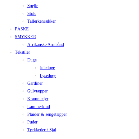
Spejle
Stole
Tallerkenrækker
PÅSKE
SMYKKER
Afrikanske Armbånd
Tekstiler
Duge
Juleduge
Lyseduge
Gardiner
Gulvtæpper
Krammedyr
Lammeskind
Plaider & sengetæpper
Puder
Tørklæder / Sjal