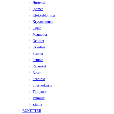
Hortensia
Ipomea
Klokkeblomster
Krysantemum
Liljer
Magnolier
Nelliker
Orkidéer
Pæoner
Petunia
Ranunkel
Roser
Scabiosa
Stjerneskærm
Tulipaner
Valmuer
Zinnia
BUKETTER