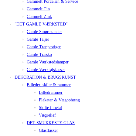
Gammelt Porcelæn & Service
Gammelt Tin
Gammelt Zink
"DET GAMLE VÆRKSTED"
Gamle Smørekander
Gamle Taljer
Gamle Trappestiger
Gamle Træsko
Gamle Værkstedslamper
Gamle Værktøjskasser
DEKORATION & BRUGSKUNST
Billeder, skilte & rammer
Billedrammer
Plakater & Vægophæng
Skilte i metal
Vægrelief
DET SMUKKESTE GLAS
Glasflasker