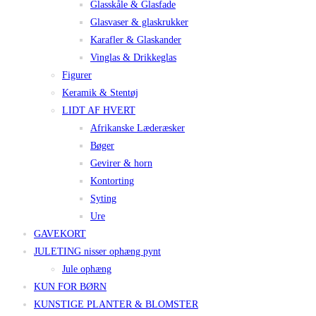
Glasskåle & Glasfade
Glasvaser & glaskrukker
Karafler & Glaskander
Vinglas & Drikkeglas
Figurer
Keramik & Stentøj
LIDT AF HVERT
Afrikanske Læderæsker
Bøger
Gevirer & horn
Kontorting
Syting
Ure
GAVEKORT
JULETING nisser ophæng pynt
Jule ophæng
KUN FOR BØRN
KUNSTIGE PLANTER & BLOMSTER