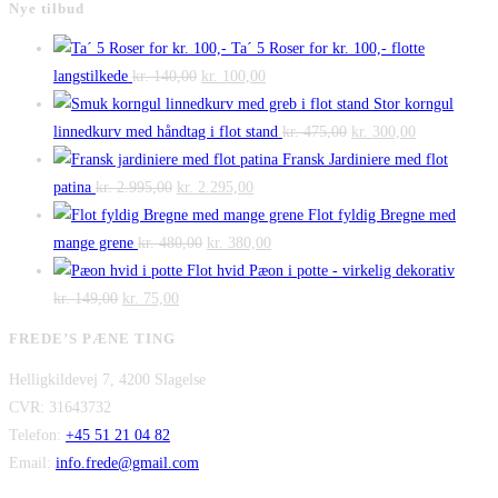
Nye tilbud
Ta´ 5 Roser for kr. 100,- flotte
Den
Den
langstilkede
kr.
140,00
kr.
100,00
oprindelige
aktuelle
Stor korngul
pris
pris
Den
Den
linnedkurv med håndtag i flot stand
kr.
475,00
kr.
300,00
var:
er:
oprindelige
aktuelle
Fransk Jardiniere med flot
Den
kr. 140,00.
Den
kr. 100,00.
pris
pris
patina
kr.
2.995,00
kr.
2.295,00
oprindelige
aktuelle
var:
er:
Flot fyldig Bregne med
pris
Den
pris
Den
kr. 475,00.
kr. 300,00.
mange grene
kr.
480,00
kr.
380,00
var:
oprindelige
er:
aktuelle
Flot hvid Pæon i potte - virkelig dekorativ
Den
kr. 2.995,00.
Den
pris
kr. 2.295,00.
pris
kr.
149,00
kr.
75,00
oprindelige
aktuelle
var:
er:
FREDE’S PÆNE TING
pris
pris
kr. 480,00.
kr. 380,00.
Helligkildevej 7, 4200 Slagelse
var:
er:
CVR: 31643732
kr. 149,00.
kr. 75,00.
Telefon:
+45 51 21 04 82
Email:
info.frede@gmail.com