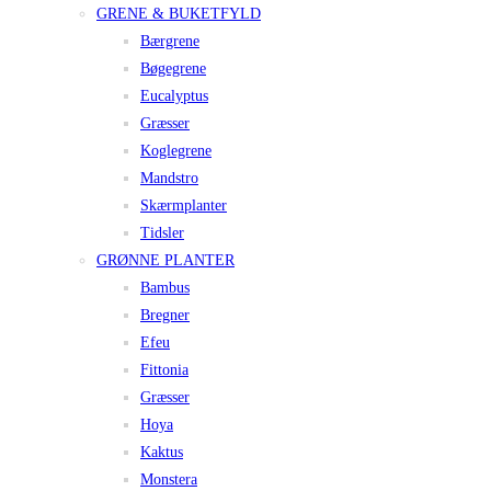
GRENE & BUKETFYLD
Bærgrene
Bøgegrene
Eucalyptus
Græsser
Koglegrene
Mandstro
Skærmplanter
Tidsler
GRØNNE PLANTER
Bambus
Bregner
Efeu
Fittonia
Græsser
Hoya
Kaktus
Monstera