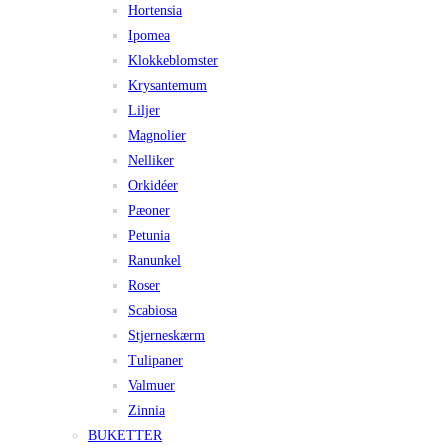
Hortensia
Ipomea
Klokkeblomster
Krysantemum
Liljer
Magnolier
Nelliker
Orkidéer
Pæoner
Petunia
Ranunkel
Roser
Scabiosa
Stjerneskærm
Tulipaner
Valmuer
Zinnia
BUKETTER