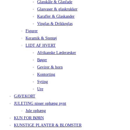
Glasskåle & Glasfade
Glasvaser & glaskrukker
Karafler & Glaskander
Vinglas & Drikkeglas
Figurer
Keramik & Stentøj
LIDT AF HVERT
Afrikanske Læderæsker
Bøger
Gevirer & horn
Kontorting
Syting
Ure
GAVEKORT
JULETING nisser ophæng pynt
Jule ophæng
KUN FOR BØRN
KUNSTIGE PLANTER & BLOMSTER