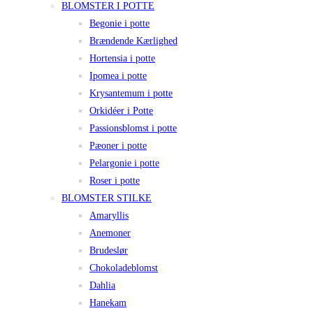
BLOMSTER I POTTE
Begonie i potte
Brændende Kærlighed
Hortensia i potte
Ipomea i potte
Krysantemum i potte
Orkidéer i Potte
Passionsblomst i potte
Pæoner i potte
Pelargonie i potte
Roser i potte
BLOMSTER STILKE
Amaryllis
Anemoner
Brudeslør
Chokoladeblomst
Dahlia
Hanekam