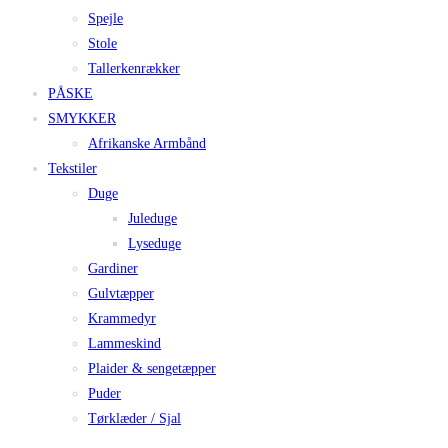
Spejle
Stole
Tallerkenrækker
PÅSKE
SMYKKER
Afrikanske Armbånd
Tekstiler
Duge
Juleduge
Lyseduge
Gardiner
Gulvtæpper
Krammedyr
Lammeskind
Plaider & sengetæpper
Puder
Tørklæder / Sjal