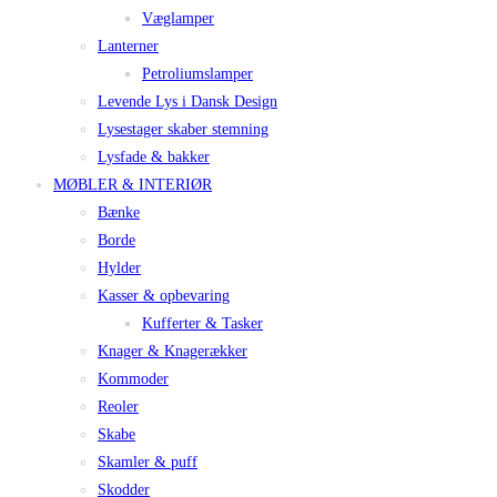
Væglamper
Lanterner
Petroliumslamper
Levende Lys i Dansk Design
Lysestager skaber stemning
Lysfade & bakker
MØBLER & INTERIØR
Bænke
Borde
Hylder
Kasser & opbevaring
Kufferter & Tasker
Knager & Knagerækker
Kommoder
Reoler
Skabe
Skamler & puff
Skodder