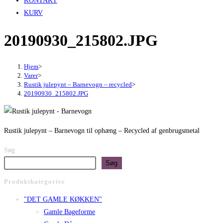
KONTAKT
KURV
20190930_215802.JPG
Hjem
>
Varer
>
Rustik julepynt – Barnevogn – recycled
>
20190930_215802.JPG
Rustik julepynt – Barnevogn til ophæng – Recycled af genbrugsmetal
Søg
Søg
Produktkategorier
"DET GAMLE KØKKEN"
Gamle Bageforme