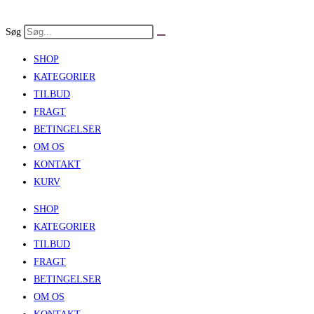
Skip
to
Søg
content
SHOP
KATEGORIER
TILBUD
FRAGT
BETINGELSER
OM OS
KONTAKT
KURV
SHOP
KATEGORIER
TILBUD
FRAGT
BETINGELSER
OM OS