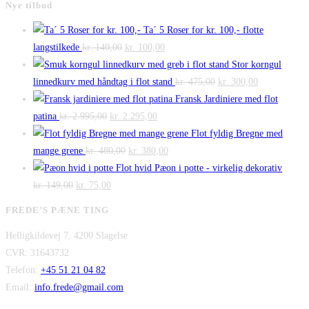
Nye tilbud
Ta´ 5 Roser for kr. 100,- flotte
Den
Den
langstilkede
kr.
140,00
kr.
100,00
oprindelige
aktuelle
Stor korngul
pris
pris
Den
Den
linnedkurv med håndtag i flot stand
kr.
475,00
kr.
300,00
var:
er:
oprindelige
aktuelle
Fransk Jardiniere med flot
Den
kr. 140,00.
Den
kr. 100,00.
pris
pris
patina
kr.
2.995,00
kr.
2.295,00
oprindelige
aktuelle
var:
er:
Flot fyldig Bregne med
pris
Den
pris
Den
kr. 475,00.
kr. 300,00.
mange grene
kr.
480,00
kr.
380,00
var:
oprindelige
er:
aktuelle
Flot hvid Pæon i potte - virkelig dekorativ
Den
kr. 2.995,00.
Den
pris
kr. 2.295,00.
pris
kr.
149,00
kr.
75,00
oprindelige
aktuelle
var:
er:
FREDE’S PÆNE TING
pris
pris
kr. 480,00.
kr. 380,00.
Helligkildevej 7, 4200 Slagelse
var:
er:
CVR: 31643732
kr. 149,00.
kr. 75,00.
Telefon:
+45 51 21 04 82
Email:
info.frede@gmail.com