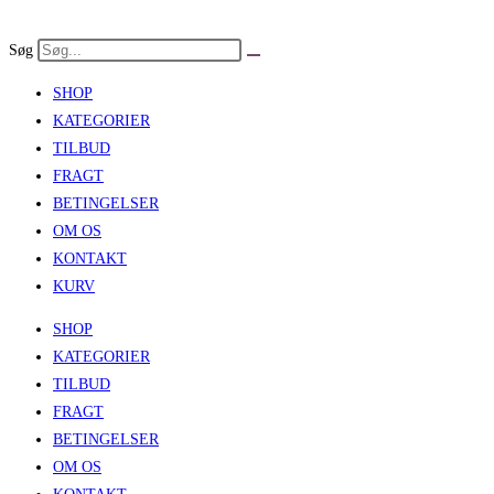
Skip
to
Søg
content
SHOP
KATEGORIER
TILBUD
FRAGT
BETINGELSER
OM OS
KONTAKT
KURV
SHOP
KATEGORIER
TILBUD
FRAGT
BETINGELSER
OM OS