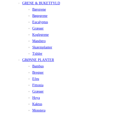
GRENE & BUKETFYLD
Bærgrene
Bøgegrene
Eucalyptus
Græsser
Koglegrene
Mandstro
Skærmplanter
Tidsler
GRØNNE PLANTER
Bambus
Bregner
Efeu
Fittonia
Græsser
Hoya
Kaktus
Monstera