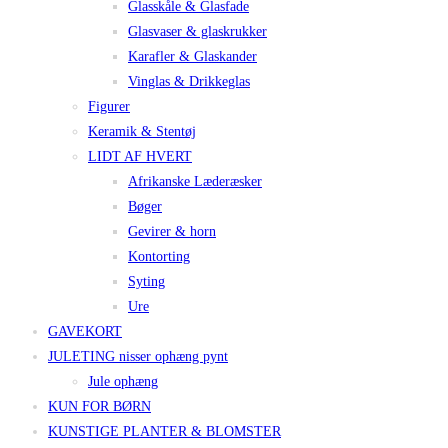
Glasskåle & Glasfade
Glasvaser & glaskrukker
Karafler & Glaskander
Vinglas & Drikkeglas
Figurer
Keramik & Stentøj
LIDT AF HVERT
Afrikanske Læderæsker
Bøger
Gevirer & horn
Kontorting
Syting
Ure
GAVEKORT
JULETING nisser ophæng pynt
Jule ophæng
KUN FOR BØRN
KUNSTIGE PLANTER & BLOMSTER