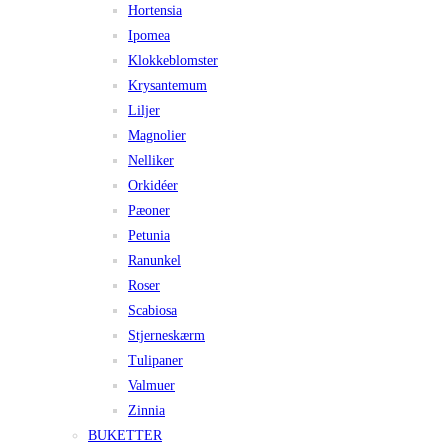
Hortensia
Ipomea
Klokkeblomster
Krysantemum
Liljer
Magnolier
Nelliker
Orkidéer
Pæoner
Petunia
Ranunkel
Roser
Scabiosa
Stjerneskærm
Tulipaner
Valmuer
Zinnia
BUKETTER