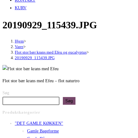
KONTAKT
KURV
20190929_115439.JPG
Hjem
>
Varer
>
Flot stor bær krans med Efeu og eucalyptus
>
20190929_115439.JPG
Flot stor bær krans med Efeu – flot naturtro
Søg
Søg
Produktkategorier
"DET GAMLE KØKKEN"
Gamle Bageforme