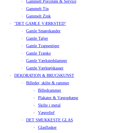
Gammelt Porcelæn & Service
Gammelt Tin
Gammelt Zink
"DET GAMLE VÆRKSTED"
Gamle Smørekander
Gamle Taljer
Gamle Trappestiger
Gamle Træsko
Gamle Værkstedslamper
Gamle Værktøjskasser
DEKORATION & BRUGSKUNST
Billeder, skilte & rammer
Billedrammer
Plakater & Vægophæng
Skilte i metal
Vægrelief
DET SMUKKESTE GLAS
Glasflasker