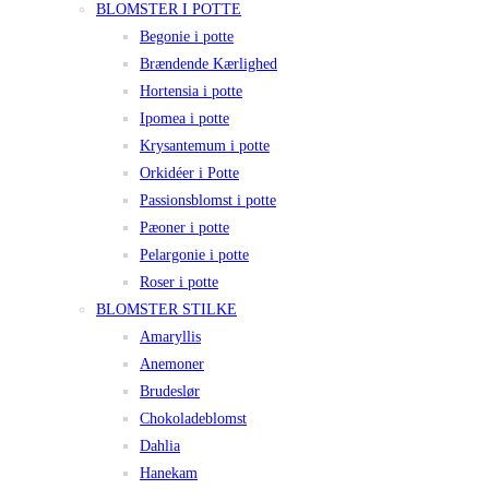
BLOMSTER I POTTE
Begonie i potte
Brændende Kærlighed
Hortensia i potte
Ipomea i potte
Krysantemum i potte
Orkidéer i Potte
Passionsblomst i potte
Pæoner i potte
Pelargonie i potte
Roser i potte
BLOMSTER STILKE
Amaryllis
Anemoner
Brudeslør
Chokoladeblomst
Dahlia
Hanekam