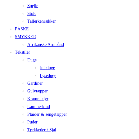
Spejle
Stole
Tallerkenrækker
PÅSKE
SMYKKER
Afrikanske Armbånd
Tekstiler
Duge
Juleduge
Lyseduge
Gardiner
Gulvtæpper
Krammedyr
Lammeskind
Plaider & sengetæpper
Puder
Tørklæder / Sjal