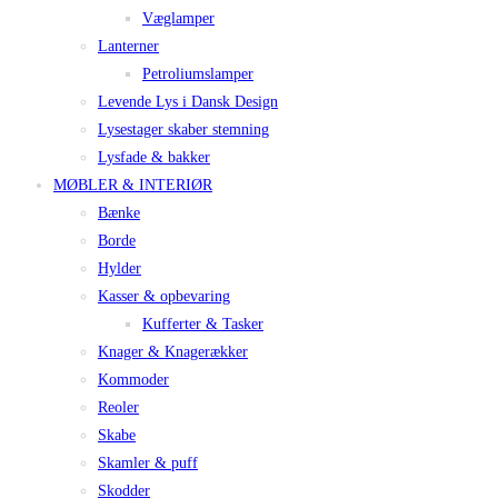
Væglamper
Lanterner
Petroliumslamper
Levende Lys i Dansk Design
Lysestager skaber stemning
Lysfade & bakker
MØBLER & INTERIØR
Bænke
Borde
Hylder
Kasser & opbevaring
Kufferter & Tasker
Knager & Knagerækker
Kommoder
Reoler
Skabe
Skamler & puff
Skodder