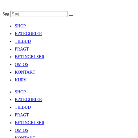
Skip
to
Søg
content
SHOP
KATEGORIER
TILBUD
FRAGT
BETINGELSER
OM OS
KONTAKT
KURV
SHOP
KATEGORIER
TILBUD
FRAGT
BETINGELSER
OM OS