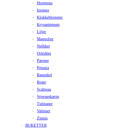
Hortensia
Ipomea
Klokkeblomster
Krysantemum
Liljer
Magnolier
Nelliker
Orkidéer
Pæoner
Petunia
Ranunkel
Roser
Scabiosa
Stjerneskærm
Tulipaner
Valmuer
Zinnia
BUKETTER