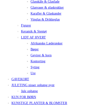
Glasskåle & Glasfade
Glasvaser & glaskrukker
Karafler & Glaskander
Vinglas & Drikkeglas
Figurer
Keramik & Stentøj
LIDT AF HVERT
Afrikanske Læderæsker
Bøger
Gevirer & horn
Kontorting
Syting
Ure
GAVEKORT
JULETING nisser ophæng pynt
Jule ophæng
KUN FOR BØRN
KUNSTIGE PLANTER & BLOMSTER