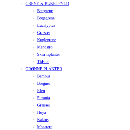
GRENE & BUKETFYLD
Bærgrene
Bøgegrene
Eucalyptus
Græsser
Koglegrene
Mandstro
Skærmplanter
Tidsler
GRØNNE PLANTER
Bambus
Bregner
Efeu
Fittonia
Græsser
Hoya
Kaktus
Monstera