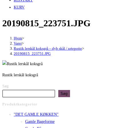
KONTAKT
KURV
20190815_223751.JPG
Hjem
>
Varer
>
Rustik lerskål koksgrå – dyb skål / urtepotte
>
20190815_223751.JPG
Rustik lerskål koksgrå
Søg
Søg
Produktkategorier
"DET GAMLE KØKKEN"
Gamle Bageforme