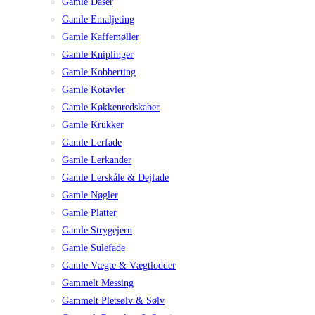
Gamle Dåser
Gamle Emaljeting
Gamle Kaffemøller
Gamle Kniplinger
Gamle Kobberting
Gamle Kotavler
Gamle Køkkenredskaber
Gamle Krukker
Gamle Lerfade
Gamle Lerkander
Gamle Lerskåle & Dejfade
Gamle Nøgler
Gamle Platter
Gamle Strygejern
Gamle Sulefade
Gamle Vægte & Vægtlodder
Gammelt Messing
Gammelt Pletsølv & Sølv