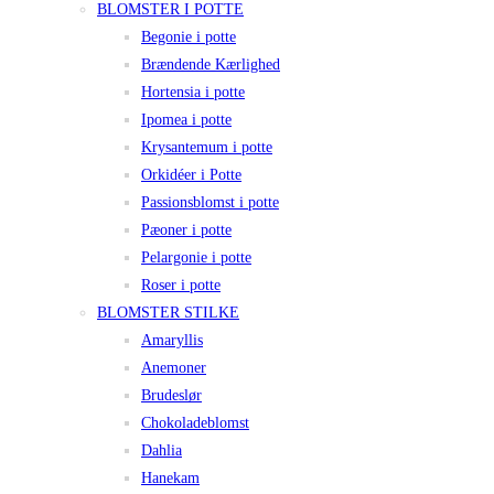
BLOMSTER I POTTE
Begonie i potte
Brændende Kærlighed
Hortensia i potte
Ipomea i potte
Krysantemum i potte
Orkidéer i Potte
Passionsblomst i potte
Pæoner i potte
Pelargonie i potte
Roser i potte
BLOMSTER STILKE
Amaryllis
Anemoner
Brudeslør
Chokoladeblomst
Dahlia
Hanekam